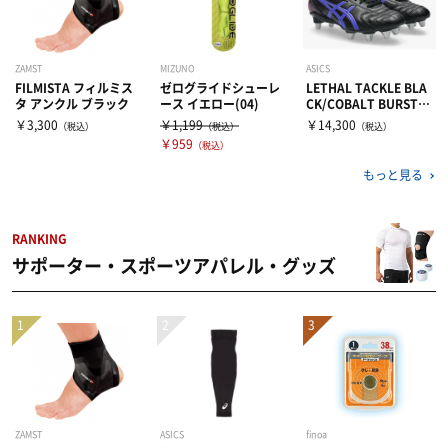
ZAMST
MIZUNO
ASICS
FILMISTA フィルミス
ゼログライドシューレ
LETHAL TACKLE BLA
タ アンクル ブラック
ース イエロー(04)
CK/COBALT BURST
（002）
￥3,300
￥1,199
￥14,300
（税込）
（税込）
（税込）
￥959
（税込）
もっと見る
RANKING
サポーター・スポーツアパレル・グッズ
ZAMST
ASICS
finoa