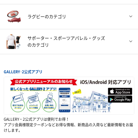
ー
スイムウェアー
ゴーグル
スイムキャップ
アクセサリー・グ
ボール
シャトル
アクセサリー・グ
ッズ
ッズ
ラグビー
のカテゴリ
サングラス
時計・心拍計
その他グッズ・ア
クセサリー
グラブ・ミット
シューズ
バット
アンダーシャツ
コート用品
その他グッズ
サポーター・スポーツアパレル・グッズ
のカテゴリ
日本代表関連ウェ
ウェア
シューズ
ボール
アー・グッズ
練習着
バッティンググロ
防具類
審判用具
ーブ
GALLERY･2公式アプリ
インナーウェア―
サポーター
テーピング
アイシンググッズ
ギア
ボール
グッズ・アクセサ
応援・ファングッ
リー
ズ
トレーニング用品
スポーツアパレル
その他グッズ
GALLERY・2公式アプリは便利でお得！
アプリ会員様限定クーポンなどお得な情報、新商品の入荷など最新情報をお届
けします。