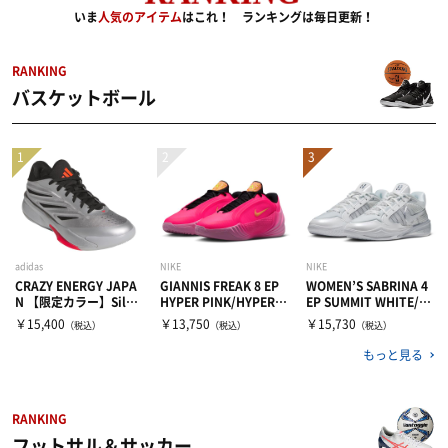
いま
人気のアイテム
はこれ！ ランキングは毎日更新！
RANKING
バスケットボール
adidas
NIKE
NIKE
CRAZY ENERGY JAPA
GIANNIS FREAK 8 EP
WOMEN’S SABRINA 4
N 【限定カラー】Silve
HYPER PINK/HYPER O
EP SUMMIT WHITE/M
r Met./Core Black/Lu
RANGE-DYNAMIC YEL
ETALLIC SILVER-BLAC
￥15,400
￥13,750
￥15,730
（税込）
（税込）
（税込）
cid Red
LOW(600)
K(101)
もっと見る
RANKING
フットサル＆サッカー