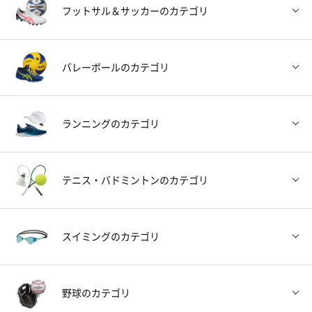
フットサル＆サッカー
のカテゴリ
シューズ
バスケットウェア
ソックス
トレーニングウェ
ー
アー
バレーボール
のカテゴリ
フットボール2021
シューズ
レプリカユニフォ
プラクティスウェ
福袋
ーム・関連グッズ
アー
レフリー
ボール
コート用品
バッグ
ランニング
のカテゴリ
バレーボールシュ
全日本モデル
ゲームシャツ
半袖バレーシャツ
ーズ
ソックス
トレーニングウェ
ジュニア用品
ゴールキーパー
アクセサリー・グ
アー
テニス・バドミントン
のカテゴリ
ッズ
ランニングシュー
陸上スパイク
ウェアー
ソックス
ズ
長袖バレーシャツ
パンツ
ソックス
トレーニングウェ
アー
スイミング
のカテゴリ
レフリー
ボール
バッグ
アクセサリー・グ
ッズ
ラケット
ストリング
シューズ
ウェアー
キャップ
グローブ
アーム・レッグカ
バッグ・ポーチ
バー
野球
のカテゴリ
レフリー
ボール
バレー用サポータ
チームでの必需品