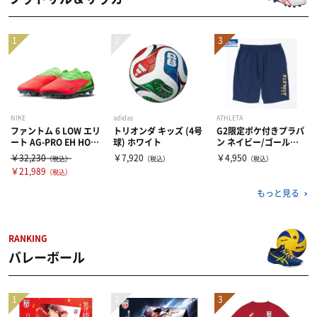
NIKE
adidas
ATHLETA
ファントム 6 LOW エリ
トリオンダ キッズ (4号
G2限定ポケ付きプラパ
ート AG-PRO EH HOT
球) ホワイト
ン ネイビー/ゴールド
PUNCH/BLACK-GREE
(9058)
￥32,230
￥7,920
￥4,950
（税込）
（税込）
（税込）
N STRIKE(603)
￥21,989
（税込）
もっと見る
RANKING
バレーボール