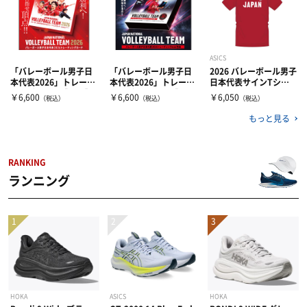
ASICS
「バレーボール男子日
「バレーボール男子日
2026 バレーボール男子
本代表2026」トレーデ
本代表2026」トレーデ
日本代表サインTシャ
ィングカード【BOX】
ィングmini色紙【BO
ツ V RED(602)
￥6,600
￥6,600
￥6,050
（税込）
（税込）
（税込）
1BOX ＜70枚入り＞
X】 ボックス（10パッ
ク入）
もっと見る
RANKING
ランニング
HOKA
ASICS
HOKA