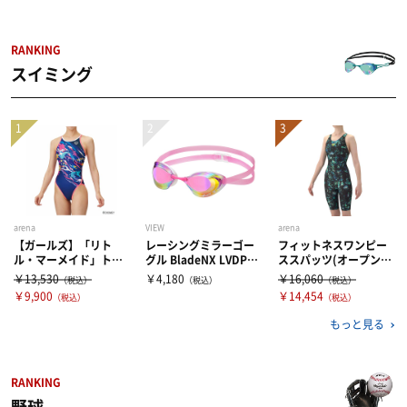
RANKING
スイミング
arena
VIEW
arena
【ガールズ】「リト
レーシングミラーゴー
フィットネスワンピー
ル・マーメイド」トレ
グル BladeNX LVDP
ススパッツ(オープンバ
ーニングワンピース
（ラベンダー×ピン
ック・ハーフレッグ・
￥13,530
￥4,180
￥16,060
（税込）
（税込）
（税込）
（オープンバック） ネ
ク）
ぴったりパッド) グリ
￥9,900
￥14,454
（税込）
（税込）
イビー×ネイビー（NV
ーン×イエロー（GRY
NV）
L）
もっと見る
RANKING