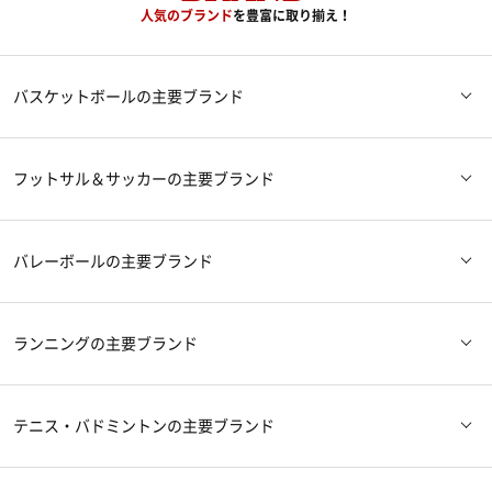
人気のブランド
を豊富に取り揃え！
バスケットボール
の主要ブランド
JORDAN（ジョーダン）
NIKE（ナイキ）
フットサル＆サッカー
の主要ブランド
adidas（アディダス）
ASICS（アシックス）
ATHLETA（アスレタ）
NIKE（ナイキ）
バレーボール
の主要ブランド
UNDER ARMOUR（アンダーアー
すべてのブランドを見る
adidas（アディダス）
MIZUNO（ミズノ）
ASICS（アシックス）
MIZUNO（ミズノ）
マー）
ランニング
の主要ブランド
LUZeSOMBRA（ルースイソンブ
すべてのブランドを見る
DESCENTE（デサント）
MIKASA（ミカサ）
ASICS（アシックス）
NIKE（ナイキ）
ラ）
テニス・バドミントン
の主要ブランド
NEW BALANCE（ニューバラン