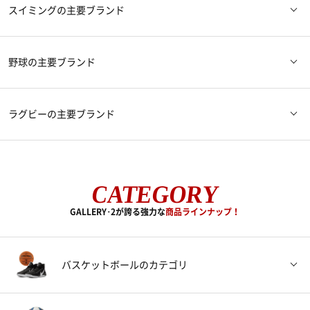
molten（モルテン）
すべてのブランドを見る
MIZUNO（ミズノ）
YONEX（ヨネックス）
ASICS（アシックス）
スイミング
の主要ブランド
ス）
THE NORTH FACE（ザ ノースフ
すべてのブランドを見る
Wilson（ウィルソン）
Prince（プリンス）
MIZUNO（ミズノ）
arena（アリーナ）
ェイス）
野球
の主要ブランド
HEAD（ヘッド）
すべてのブランドを見る
speedo（スピード）
TYR（ティア）
MIZUNO（ミズノ）
ZETT（ゼット）
ラグビー
の主要ブランド
UNDER ARMOUR（アンダーアー
swans（スワンズ）
すべてのブランドを見る
ASICS（アシックス）
CANTERBURY（カンタベリー）
ASICS（アシックス）
マー）
CATEGORY
SSK（エスエスケイ）
すべてのブランドを見る
GALLERY･2が誇る強力な
商品ラインナップ！
MIZUNO（ミズノ）
GILBERT（ギルバート）
SCEPTRE（セプター）
すべてのブランドを見る
バスケットボール
のカテゴリ