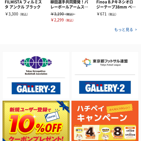
FILMISTA フィルミス
柳田選手共同開発！バ
Finoa B.Pキネシオロ
タ アンクル ブラック
レーボールアームスリ
ジーテープ38mm ベー
ーブ ブラック(001)
ジュ
￥3,300
￥3,190
￥671
（税込）
（税込）
（税込）
￥2,299
（税込）
もっと見る