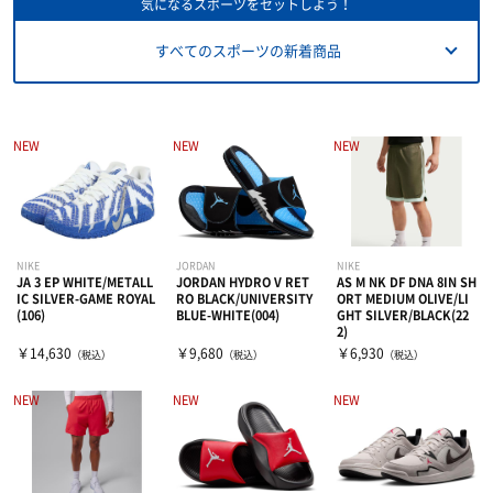
気になるスポーツをセットしよう！
すべてのスポーツ
の新着商品
NEW
NEW
NEW
NIKE
JORDAN
NIKE
JA 3 EP WHITE/METALL
JORDAN HYDRO V RET
AS M NK DF DNA 8IN SH
IC SILVER-GAME ROYAL
RO BLACK/UNIVERSITY
ORT MEDIUM OLIVE/LI
(106)
BLUE-WHITE(004)
GHT SILVER/BLACK(22
2)
￥14,630
￥9,680
￥6,930
（税込）
（税込）
（税込）
NEW
NEW
NEW