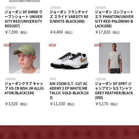
JORDAN
JORDAN
JORDAN
ジョーダン DF DMND ウ
ジョーダン フランチャイ
ジョーダン コンフォート
ーブンショート UNIVER
ズ スライド VARSITY RE
エラ PHANTOM/UNIVER
SITY RED/UNIVERSITY
D/WHITE-BLACK(600)
SITY RED-PALOMINO-B
RED(657)
LACK(008)
￥7,590
￥4,400
￥17,820
（税込）
（税込）
（税込）
NEW
NEW
NEW
JORDAN
NIKE
JORDAN
ジョーダンクラブ キャッ
AIR ZOOM G.T. CUT AC
ジョーダン DF SPRT ジ
プ US CB WSH JM ALLIG
ADEMY 2 EP WHITE/ME
ャンプマン S/S Tシャツ
ATOR/BLACK(334)
TALLIC GOLD-BLACK(10
GREY HEATHER/BLACK
3)
(050)
￥3,520
￥11,330
￥5,170
（税込）
（税込）
（税込）