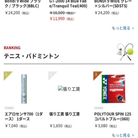
Bondi 9 Wide ブラッ
GT-2000 14 Blue Fad
BONDI 9 WIDE グレー
ク / ブラック(BBLC)
e/Tranquil Teal(400)
×シルバー(SDSTS)
￥24,200
￥16,500
￥24,200
（税込）
（税込）
（税込）
￥11,990
（税込）
もっと見る
RANKING
テニス・バドミントン
YONEX
YONEX
エアロセンサ700（1ダ
張り工賃 張り工賃
POLYTOUR SPIN 125
ース） 1ダース
コバルトブルー(060)
￥7,040
￥1,650
￥3,080
（税込）
（税込）
（税込）
もっと見る