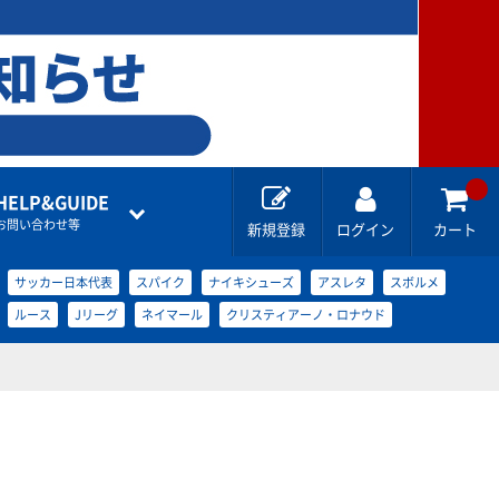
HELP&GUIDE
お問い合わせ等
新規登録
ログイン
カート
サッカー日本代表
スパイク
ナイキシューズ
アスレタ
スボルメ
ルース
Jリーグ
ネイマール
クリスティアーノ・ロナウド