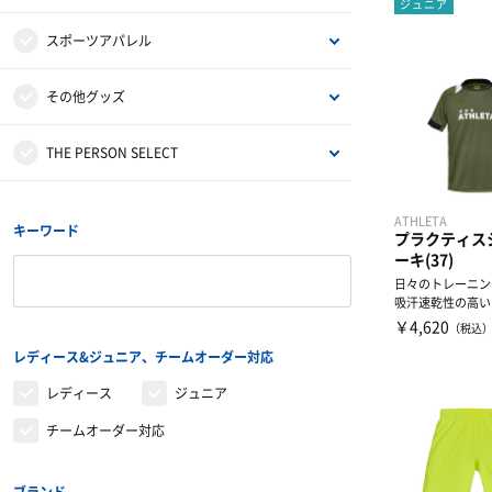
ジュニア
DVD・書籍
プロテイン
ひざ用サポーター
アンダーラップ
スポーツアパレル
コート用品
その他サプリメント
足首用サポーター
その他テーピンググッズ
半袖シャツ
その他グッズ
その他グッズ・アクセサリー
グッズ・アクセサリー
その他サポーター
長袖シャツ
サンダル
THE PERSON SELECT
ハーフパンツ
バッグ
ウエイトトレーニング
ATHLETA
キーワード
プラクティス
ーキ(37)
ソックス
インソール
自体重トレーニング
日々のトレーニン
吸汗速乾性の高い
トレーニングジャージ
シューレース
バランストレーニング
￥4,620
（税込
レディース&ジュニア、チームオーダー対応
スウェット
タオル
有酸素トレーニング
レディース
ジュニア
チームオーダー対応
ウィンドブレーカー・ピステ
リストバンド・ヘアバンド
エクササイズマット
コート
その他
ケア・コンディション