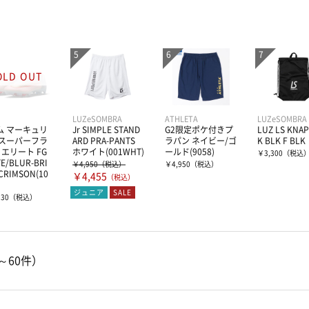
LUZeSOMBRA
ATHLETA
LUZeSOMBRA
ム マーキュリ
Jr SIMPLE STAND
G2限定ポケ付きプ
LUZ LS KNA
 スーパーフラ
ARD PRA-PANTS
ラパン ネイビー/ゴ
K BLK F BLK
1 エリート FG
ホワイト(001WHT)
ールド(9058)
￥3,300
（税込
E/BLUR-BRI
￥4,950
（税込）
￥4,950
（税込）
CRIMSON(10
￥4,455
（税込）
ジュニア
SALE
530
（税込）
～60件）