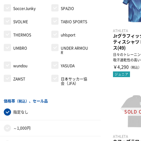
SoccerJunky
SPAZIO
SVOLME
TABIO SPORTS
ATHLETA
THERMOS
uhlsport
Jrグラフィ
ティスシャツ 
ス(49)
UMBRO
UNDER ARMOU
R
日々のトレーニン
吸汗速乾性の高い
クプラシャツ
wundou
YASUDA
￥4,290
（税込
ジュニア
ZAMST
日本サッカー協
会（JFA）
価格帯
、セール品
（税込）
指定なし
～1,000円
ATHLETA