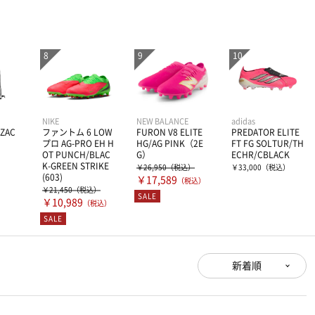
NIKE
NEW BALANCE
adidas
PZAC
ファントム 6 LOW
FURON V8 ELITE
PREDATOR ELITE
プロ AG-PRO EH H
HG/AG PINK（2E
FT FG SOLTUR/TH
OT PUNCH/BLAC
G）
ECHR/CBLACK
）
K-GREEN STRIKE
￥26,950
（税込）
￥33,000
（税込）
(603)
￥17,589
（税込）
￥21,450
（税込）
SALE
￥10,989
（税込）
SALE
新着順