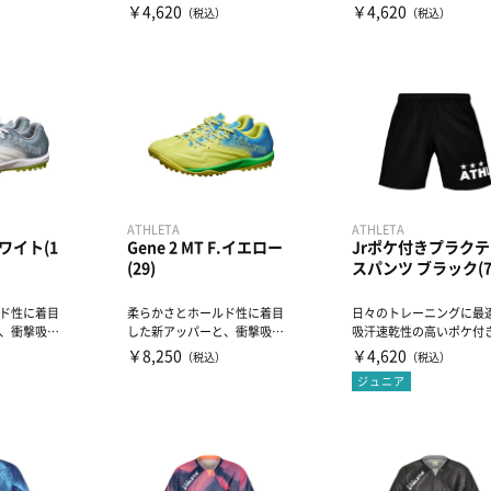
クプラシャツ
クプラシャツ
￥4,620
￥4,620
）
（税込）
（税込）
ATHLETA
ATHLETA
ホワイト(1
Gene 2 MT F.イエロー
Jrポケ付きプラクテ
(29)
スパンツ ブラック(7
ド性に着目
柔らかさとホールド性に着目
日々のトレーニングに最
、衝撃吸収
した新アッパーと、衝撃吸収
吸汗速乾性の高いポケ付
面EVA...
と安定性に着目した全面EVA...
ラクティスパンツ
￥8,250
￥4,620
）
（税込）
（税込）
ジュニア