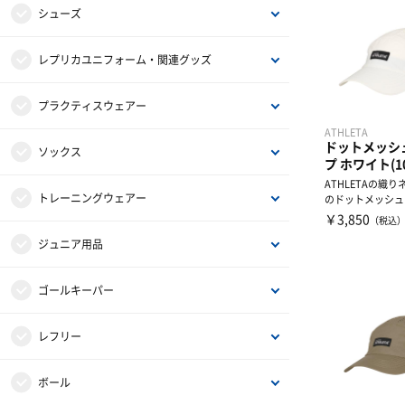
シューズ
スパイク
レプリカユニフォーム・関連グッズ
トレーニングシューズ
日本代表関連ウェアー・グッズ
プラクティスウェアー
ATHLETA
ドットメッシ
インドアシューズ
Jリーグ関連
半袖プラシャツ・Tシャツ
ソックス
プ ホワイト(1
ATHLETAの織
シューズ関連商品
ナショナルチーム
長袖プラシャツ・Tシャツ
ロングストッキング
トレーニングウェアー
のドットメッシュ
す。通気性に優れた
￥3,850
（税込
オフピッチシューズ・サンダル
海外クラブチーム
ポロシャツ
ショートソックス
トレーニングジャージ
ジュニア用品
ジュニアスパイク
オフィシャルマーキング
プラクティスパンツ
スウェット
ジュニアスパイク
ゴールキーパー
ジュニアトレーニングシューズ
ASVペスカドーラ町田関連グッズ
ハーフパンツ
ウィンドブレーカー・ピステ
ジュニアトレーニングシューズ
GKウェアー
レフリー
ジュニアインドアシューズ
インナーウェアー
コート
ジュニアインドアシューズ
GKグローブ
レフリーウェアー
ボール