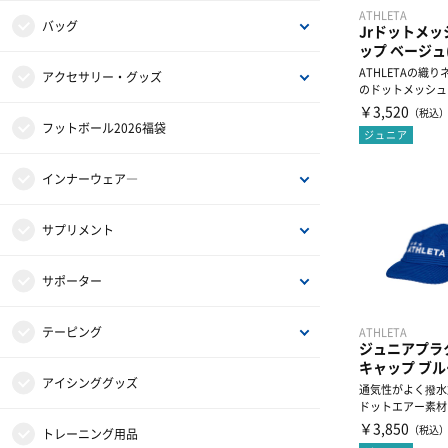
ATHLETA
ジュニアウェア
GKグッズ
ホイッスル
サッカーボール3号・4号球
バッグ
Jrドットメ
ップ ベージュ(
ATHLETAの織
ジュニア小物
レフリーグッズ
サッカーボール5号球
バックパック（リュック）
アクセサリー・グッズ
のドットメッシュ
す。通気性に優れた
￥3,520
（税込
フットサルボール
遠征バッグ
タオル
フットボール2026福袋
ジュニア
リフティング・マスコットボール
トート・ショルダー・ミニバッグ
キャップ
インナーウェア―
ボールバッグ・空気入れ
グローブ
インナーシャツ
サプリメント
ネックウォーマー
インナーパンツ・タイツ
アミノ酸
サポーター
シンガード
レディスインナー
ビタミン・ミネラル
ひじ・手首・指用サポーター
テーピング
ATHLETA
ジュニアプラ
キャップ ブルー
ビブス
ドリンク
大腿・ふくらはぎ用サポーター
非伸縮テープ
アイシンググッズ
通気性がよく撥水
ドットエアー素材
た、ジュニアプラ
￥3,850
（税込
キャプテンマーク
補給食
腰用サポーター
伸縮テープ
トレーニング用品
ャッ...