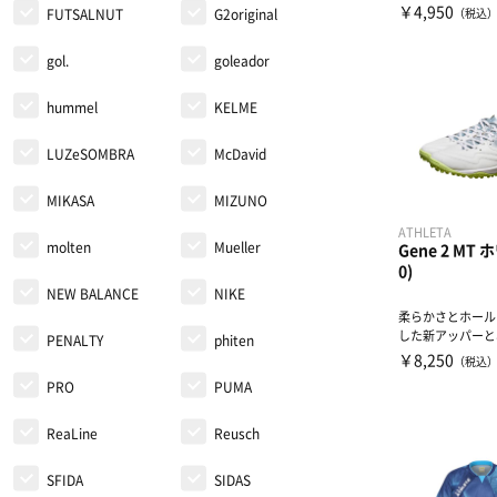
ラクティスパンツ
￥4,950
（税込
FUTSALNUT
G2original
gol.
goleador
hummel
KELME
LUZeSOMBRA
McDavid
MIKASA
MIZUNO
ATHLETA
molten
Mueller
Gene 2 MT 
0)
NEW BALANCE
NIKE
柔らかさとホール
した新アッパーと
PENALTY
phiten
と安定性に着目した全
￥8,250
（税込
PRO
PUMA
ReaLine
Reusch
SFIDA
SIDAS