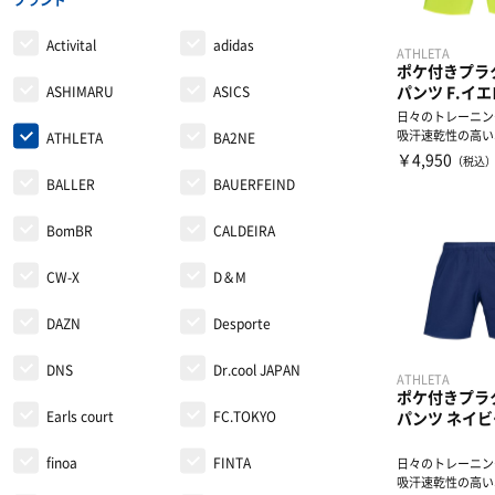
ブランド
Activital
adidas
レディース＆ジュニア
ATHLETA
ポケ付きプラ
パンツ F.イエ
ASHIMARU
ASICS
リカバリーウェア
日々のトレーニン
吸汗速乾性の高い
ATHLETA
BA2NE
ラクティスパンツ
￥4,950
（税込
BALLER
BAUERFEIND
BomBR
CALDEIRA
CW-X
D＆M
DAZN
Desporte
DNS
Dr.cool JAPAN
ATHLETA
ポケ付きプラ
Earls court
FC.TOKYO
パンツ ネイビー
finoa
FINTA
日々のトレーニン
吸汗速乾性の高い