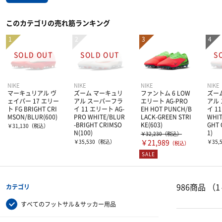
このカテゴリの売れ筋ランキング
NIKE
NIKE
NIKE
NIKE
マーキュリアル ヴ
ズーム マーキュリ
ファントム 6 LOW
ズー
ェイパー 17 エリー
アル スーパーフラ
エリート AG-PRO
アル
ト FG BRIGHT CRI
イ 11 エリート AG-
EH HOT PUNCH/B
イ 1
MSON/BLUR(600)
PRO WHITE/BLUR
LACK-GREEN STRI
WHIT
-BRIGHT CRIMSO
KE(603)
GHT 
￥31,130
（税込）
N(100)
1)
￥32,230
（税込）
￥35,530
（税込）
￥21,989
￥35,
（税込）
SALE
986商品
（1
カテゴリ
すべてのフットサル＆サッカー用品