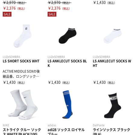
すすめ！ポイント1 設計・
すすめ！ポイント1 設計・
と同じ生地で網立てる...
￥2,970
￥2,970
￥1,430
（税込）
（税込）
（税込）
レディース＆ジュニア
指先の膨...
指先の膨...
￥2,376
￥2,376
（税込）
（税込）
SALE
SALE
リカバリーウェア
LUZeSOMBRA
LUZeSOMBRA
LUZeSOMBRA
LS SHORT SOCKS WHT
LS ANKLECUT SOCKS BL
LS ANKLECUT SOCKS W
K
HT
ACTIVE MIDDLE SOXの後
継品番、ロングソックス
と同じ生地で網立てる...
￥1,430
￥1,430
￥1,430
（税込）
（税込）
（税込）
NIKE
adidas
DalPonte
ストライク クルー ソック
adi28 ソックス ロイヤル
ラインソックス ブラック
ス WHITE/BLACK(100)
ブルー
(BLA)