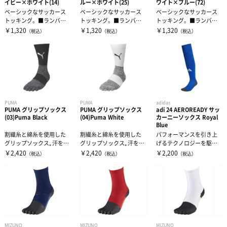
イビー×ホワイト(14)
ルー×ホワイト(25)
ワイト×ブルー(72)
ベーシックなサッカース
ベーシックなサッカース
ベーシックなサッカース
トッキング。■ランバー
トッキング。■ランバー
トッキング。■ランバー
ドロゴはセンター1か所に
ドロゴはセンター1か所に
ドロゴはセンター1か所に
￥1,320
￥1,320
￥1,320
（税込）
（税込）
（税込）
刺繍で配置。
刺繍で配置。
刺繍で配置。
PUMA
PUMA
adidas
PUMA グリップソックス
PUMA グリップソックス
adi 24 AEROREADY サッ
(03)Puma Black
(04)Puma White
カーニーソックス Royal
Blue
割繊糸と綿糸を使用した
割繊糸と綿糸を使用した
パフォーマンスを引き上
グリップソックス｡汗を吸
グリップソックス｡汗を吸
げるテクノロジーを駆使
収することで靴とソック
収することで靴とソック
して作られた、アディダ
￥2,420
￥2,420
￥2,200
（税込）
（税込）
（税込）
スの間に水分...
スの間に水分...
スのソックスを...
MIZUNO
MIZUNO
MIZUNO