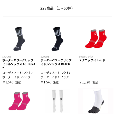
フットサルボール
遠征バッグ
フットボール2026福袋
タオル
228商品
（1～60件）
リフティング・マスコットボール
トート・ショルダー・ミニバッグ
キャップ
インナーウェア―
ボールバッグ・空気入れ
グローブ
サプリメント
インナーシャツ
ネックウォーマー
インナーパンツ・タイツ
サポーター
アミノ酸
SVOLME
SVOLME
SoccerJunky
ボーダーパワーグリップ
ボーダーパワーグリップ
テクニック+3 レッド
シンガード
レディスインナー
ビタミン・ミネラル
テーピング
ひじ・手首・指用サポーター
ミドルソックス ASH GRA
ミドルソックス BLACK
Y
コーディネートしやすい
コーディネートしやすい
ビブス
ボーダーミドルソック
ボーダーミドルソック
ドリンク
大腿・ふくらはぎ用サポーター
アイシンググッズ
非伸縮テープ
ス。くるぶし上はボーダ
ス。くるぶし上はボーダ
￥1,540
￥1,540
￥1,320
（税込）
（税込）
（税込）
ーデザインで、履...
ーデザインで、履...
キャプテンマーク
補給食
腰用サポーター
伸縮テープ
トレーニング用品
DVD・書籍
プロテイン
ひざ用サポーター
アンダーラップ
スポーツアパレル