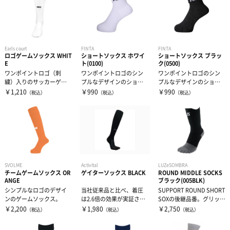
Earls court
FINTA
FINTA
ロゴゲームソックス WHIT
ショートソックス ホワイ
ショートソックス ブラッ
E
ト(0100)
ク(0500)
ワンポイントロゴ（刺
ワンポイントロゴのシン
ワンポイントロゴのシン
繍）入りのサッカーゲー
プルなデザインのショー
プルなデザインのショー
ムソックス。
トソックス。
トソックス。
￥1,210
￥990
￥990
（税込）
（税込）
（税込）
SVOLME
Activital
LUZeSOMBRA
チームゲームソックス OR
ゲイターソックス BLACK
ROUND MIDDLE SOCKS
ANGE
ブラック(005BLK)
シンプルなロゴのデザイ
当社従来品と比べ、着圧
SUPPORT ROUND SHORT
ンのゲームソックス。
は2.6倍の効果が実証され
SOXの後継品番。グリップ
ています。足首からふく
面積を増やし、...
￥2,200
￥1,980
￥2,750
（税込）
（税込）
（税込）
らはぎにか...