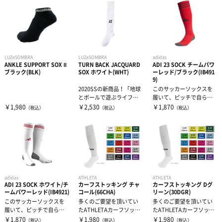
LUZeSOMBRA
LUZeSOMBRA
adidas
ANKLE SUPPORT SOX Ⅱ
TURN BACK JACQUARD
ADI 23 SOCK チームパワ
ブラック(BLK)
SOX ホワイト(WHT)
ーレッド/ブラック(IB491
9)
2020SSの新商品！「地球
このサッカーソックスを
とボールで遊ぶライフス
履いて、ピッチで自らの
タイル」を理念に、今期
可能性を追求しよう。左
￥1,980
￥2,530
￥1,870
（税込）
（税込）
（税込）
もフット...
右それぞれの足...
adidas
ATHLETA
ATHLETA
ADI 23 SOCK ホワイト/チ
カーフストッキング チャ
カーフストッキング Dグ
ームパワーレッド(IB4921)
コール(66CHA)
リーン(30DGR)
このサッカーソックスを
多くのご要望を頂いてい
多くのご要望を頂いてい
履いて、ピッチで自らの
たATHLETAカーフソック
たATHLETAカーフソック
可能性を追求しよう。左
スがついに登場！
スがついに登場！
￥1,870
￥1,980
￥1,980
（税込）
（税込）
（税込）