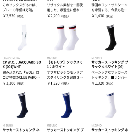
このソックスがあれば、
リサイクル素材を一部使
韓国のフットサルシーン
プレーの準備は万端。ド
用した、吸湿性に優れた
を牽引する、今最も注目
リブルを極めるために練
サッカー用ソックス。
されているブランド「ZD
￥2,530
￥2,200
￥1,430
（税込）
（税込）
（税込）
習しているとき...
SPORT...
LUZeSOMBRA
MIZUNO
MIZUNO
CP W.O.L JACQUARD SO
【モレリア】ソックス 0
サッカーストッキング ブ
X (001)WHT
1：ホワイト
ラック×ホワイト(09)
編み込まれた「WOL」ロ
オフザピッチのモレリア
ベーシックなサッカース
ゴが特徴のCLUB PARQUE
スタイリングを完成させ
トッキング。■ランバー
ラインのJACQUARD...
るラストピース。定番カ
ドロゴはセンター1か所に
￥3,300
￥1,320
￥1,320
（税込）
（税込）
（税込）
ラーのミドルソ...
刺繍で配置。
MIZUNO
MIZUNO
MIZUNO
サッカーストッキング ネ
サッカーストッキング ブ
サッカーストッキング ホ