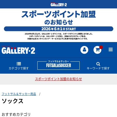
フットサル＆サッカー
FUTSAL&SOCCER
カテゴリで探す
キーワードで探す
スポーツポイント加盟のお知らせ
シューズ
フットサル＆サッカーのどんな商品・情報をお探し
ですか？
フットサル＆サッカー用品
レプリカユニフォーム・関連グッズ
スパイク
サッカー日本代表
スパイク
ナイキシューズ
アスレタ
ソックス
スボルメ
ルース
Jリーグ
ネイマール
トレーニングシューズ
プラクティスウェアー
日本代表関連ウェアー・グッズ
クリスティアーノ・ロナウド
おすすめカテゴリ