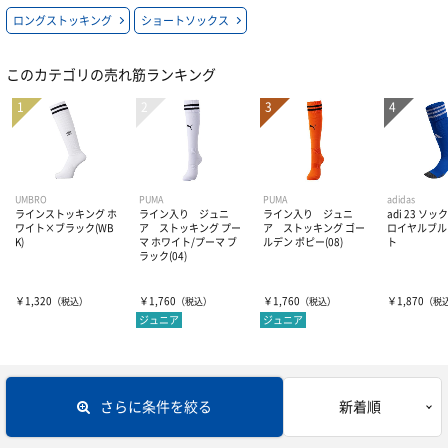
ロングストッキング
ショートソックス
インドアシューズ
Jリーグ関連
ソックス
半袖プラシャツ・Tシャツ
このカテゴリの売れ筋ランキング
シューズ関連商品
ナショナルチーム
長袖プラシャツ・Tシャツ
トレーニングウェアー
ロングストッキング
オフピッチシューズ・サンダル
海外クラブチーム
ポロシャツ
ショートソックス
ジュニア用品
トレーニングジャージ
ジュニアスパイク
オフィシャルマーキング
プラクティスパンツ
スウェット
ゴールキーパー
ジュニアスパイク
UMBRO
PUMA
PUMA
adidas
ラインストッキング ホ
ライン入り ジュニ
ライン入り ジュニ
adi 23 ソ
ワイト×ブラック(WB
ア ストッキング プー
ア ストッキング ゴー
ロイヤルブル
K)
マ ホワイト/プーマ ブ
ルデン ポピー(08)
ト
ジュニアトレーニングシューズ
ASVペスカドーラ町田関連グッズ
ハーフパンツ
ウィンドブレーカー・ピステ
ジュニアトレーニングシューズ
レフリー
GKウェアー
ラック(04)
ジュニアインドアシューズ
インナーウェアー
￥1,320
￥1,760
￥1,760
￥1,870
コート
（税込）
（税込）
（税込）
（税
ジュニアインドアシューズ
GKグローブ
ボール
レフリーウェアー
ジュニア
ジュニア
ジュニアウェア
GKグッズ
ホイッスル
バッグ
サッカーボール3号・4号球
さらに条件を絞る
新着順
ジュニア小物
レフリーグッズ
サッカーボール5号球
アクセサリー・グッズ
バックパック（リュック）