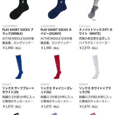
LUZeSOMBRA
LUZeSOMBRA
Earls court
PLAY SHORT SOCKS ブ
PLAY SHORT SOCKS ネ
ナノバイトソックスFIT ホ
ラック(005BLK)
イビー(031NVY)
ワイト（WHITE)
ACTIVE MIDDLE SOXの後
ACTIVE MIDDLE SOXの後
究極の素足感を追求した
継品番、ロングソックス
継品番、ロングソックス
ハイモデル！シリーズ最
と同じ生地で網立てる...
と同じ生地で網立てる...
大のグリップ範囲滑りに
￥1,980
￥1,980
￥2,970
（税込）
（税込）
（税込）
くい素材を練り...
MIZUNO
MIZUNO
MIZUNO
ソックス サーフブルー×
ソックス チャイニーズレ
ソックス ホワイト×ブラ
ホワイト(25)
ッド(62)
ック(79)
刺繍ロゴが前1か所に入っ
刺繍ロゴが前1か所に入っ
刺繍ロゴが前1か所に入っ
た無地のサッカーストッ
た無地のサッカーストッ
た無地のサッカーストッ
キング。（ロゴサイズ：
キング。（ロゴサイズ：
キング。（ロゴサイズ：
￥1,870
￥1,870
￥1,870
（税込）
（税込）
（税込）
横約4cm）...
横約4cm）...
横約4cm）...