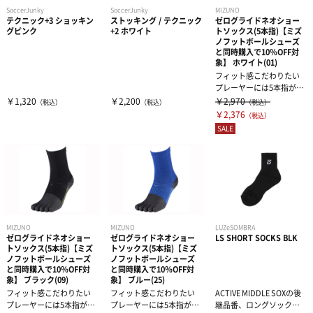
SoccerJunky
SoccerJunky
MIZUNO
コート用品
その他サプリメント
足首用サポーター
その他テーピンググッズ
その他グッズ
半袖シャツ
テクニック+3 ショッキン
ストッキング / テクニック
ゼログライドネオショー
グピンク
+2 ホワイト
トソックス(5本指)【ミズ
ノフットボールシューズ
その他グッズ・アクセサリー
と同時購入で10％OFF対
グッズ・アクセサリー
その他サポーター
長袖シャツ
THE PERSON SELECT
サンダル
象】 ホワイト(01)
フィット感こだわりたい
プレーヤーには5本指がお
ハーフパンツ
バッグ
ウエイトトレーニング
すすめ！ポイント1 設計・
￥1,320
￥2,200
￥2,970
（税込）
（税込）
（税込）
指先の膨...
￥2,376
（税込）
SALE
ソックス
インソール
自体重トレーニング
トレーニングジャージ
シューレース
バランストレーニング
スウェット
タオル
有酸素トレーニング
MIZUNO
MIZUNO
LUZeSOMBRA
ゼログライドネオショー
ゼログライドネオショー
LS SHORT SOCKS BLK
ウィンドブレーカー・ピステ
トソックス(5本指)【ミズ
トソックス(5本指)【ミズ
リストバンド・ヘアバンド
エクササイズマット
ノフットボールシューズ
ノフットボールシューズ
と同時購入で10％OFF対
と同時購入で10％OFF対
象】 ブラック(09)
象】 ブルー(25)
コート
その他
ケア・コンディション
フィット感こだわりたい
フィット感こだわりたい
ACTIVE MIDDLE SOXの後
プレーヤーには5本指がお
プレーヤーには5本指がお
継品番、ロングソックス