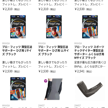
激しい動きでもぴったり
激しい動きでもぴったり
激しい動きでもぴったり
フィットし、ズレにく
フィットし、ズレにく
フィットし、ズレにく
い。薄さ0.6mmなのにし
い。薄さ0.6mmなのにし
い。薄さ0.6mmなのにし
￥2,310
￥2,310
￥2,530
（税込）
（税込）
（税込）
っかり圧迫。...
っかり圧迫。...
っかり圧迫。...
MIKASA
MIKASA
MIKASA
プロ・フィッツ 薄型圧迫
プロ・フィッツ 薄型圧迫
プロ・フィッツ スポーツ
サポーター ひざ用 Lサイ
サポーター ひざ用 LLサイ
テックゲイター薄型圧迫
ズ ブラック
ズ ブラック
サポーター ふくらはぎ用
Mサイズ ブラック
激しい動きでもぴったり
激しい動きでもぴったり
足首が最も圧力値が高く(2
フィットし、ズレにく
フィットし、ズレにく
0hPa)、ふくらはぎにかけ
い。薄さ0.6mmなのにし
い。薄さ0.6mmなのにし
て低くなる(14hPa)段...
￥2,530
￥2,530
￥2,541
（税込）
（税込）
（税込）
っかり圧迫。...
っかり圧迫。...
MIKASA
ZAMST
ZAMST