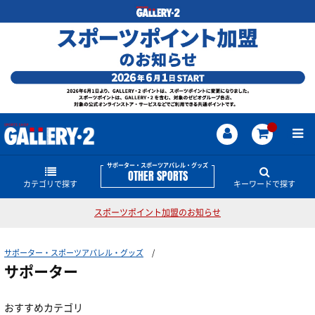
サポーター・スポーツアパレル・グッズ
OTHER SPORTS
カテゴリで探す
キーワードで探す
スポーツポイント加盟のお知らせ
インナーウェア―
サポーター・スポーツアパレル・グッズのどんな商
品・情報をお探しですか？
サポーター・スポーツアパレル・グッズ
サプリメント
インナーシャツ
サンダル
ホエイ
サポーター
テーピング
ザムスト
サポーター
ブレーカー
スウェット
ザムスト
インナーパンツ・タイツ
サポーター
アミノ酸
おすすめカテゴリ