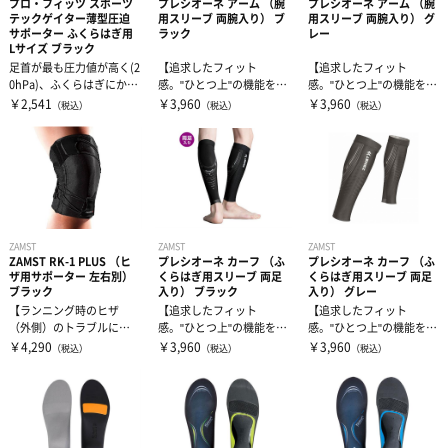
プロ・フィッツ スポーツ
プレシオーネ アーム （腕
プレシオーネ アーム （腕
テックゲイター薄型圧迫
用スリーブ 両腕入り） ブ
用スリーブ 両腕入り） グ
サポーター ふくらはぎ用
ラック
レー
Lサイズ ブラック
足首が最も圧力値が高く(2
【追求したフィット
【追求したフィット
0hPa)、ふくらはぎにかけ
感。"ひとつ上"の機能を兼
感。"ひとつ上"の機能を兼
て低くなる(14hPa)段...
ね備えたランニング・ギ
ね備えたランニング・ギ
￥2,541
￥3,960
￥3,960
（税込）
（税込）
（税込）
ア】フィット...
ア】フィット...
ZAMST
ZAMST
ZAMST
ZAMST RK-1 PLUS （ヒ
プレシオーネ カーフ （ふ
プレシオーネ カーフ （ふ
ザ用サポーター 左右別）
くらはぎ用スリーブ 両足
くらはぎ用スリーブ 両足
ブラック
入り） ブラック
入り） グレー
【ランニング時のヒザ
【追求したフィット
【追求したフィット
（外側）のトラブルに】
感。"ひとつ上"の機能を兼
感。"ひとつ上"の機能を兼
ヒザの外側へ負担のかか
ね備えたランニング・ギ
ね備えたランニング・ギ
￥4,290
￥3,960
￥3,960
（税込）
（税込）
（税込）
る動きを制限し...
ア】フィット...
ア】フィット...