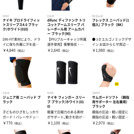
NIKE
D＆M
McDavid
ナイキ プロドライフィッ
difunc ディファンク トリ
フレックス ニーパッド(1
トスリーブス4.0 ブラッ
コットアームスリーブ バ
個入) ブラック（BK）
ク/ホワイト(010)
レーボール用 アームカバ
ー ブラック(90)
DRI-FIT素材により、ドラ
【PFUブルーキャッツ所属
●３D エルゴノミックデザ
イに保ち外層に汗を逃
選手使用】衝撃吸収・吸
イン お皿からヒザ周辺へ
す。ゴムバンド部分が快
汗速乾性のある起毛タイ
高いフィット性と動きや
￥4,840
￥2,640
￥1,980
（税込）
（税込）
（税込）
適なフィ...
プトリコッ...
すさを実...
D＆M
NIKE
ZAMST
ジュニア用 ニーパッド ブ
ナイキ フィンガー スリー
サムガードソフト （親指
ラック
ブ ブラック/ホワイト(01
用サポーター 左右兼用）
0)
ブラック
子どものひざをしっかり
軽量で圧縮力のある素材
親指の圧迫・軽い固定に
ガード！バレーやドッジ
がサポート｡動きを妨げな
親指の圧迫・軽い固定に
ボール、ダンスなどの子
い柔軟性と通気性で快適
最適。2ステップの簡単装
￥770
￥1,100
￥2,970
（税込）
（税込）
（税込）
どもの競技時の...
な着け心地｡
着で、親指...