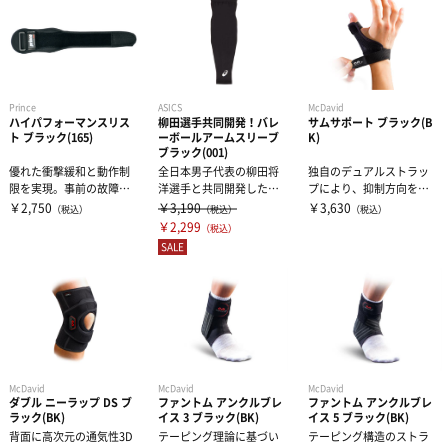
Prince
ASICS
McDavid
ハイパフォーマンスリス
柳田選手共同開発！バレ
サムサポート ブラック(B
ト ブラック(165)
ーボールアームスリーブ
K)
ブラック(001)
優れた衝撃緩和と動作制
全日本男子代表の柳田将
独自のデュアルストラッ
限を実現。事前の故障ケ
洋選手と共同開発したバ
プにより、抑制方向を自
アにも最適2つの高反発パ
レーボール専用のアーム
在に調節できる親指サポ
￥2,750
￥3,190
￥3,630
（税込）
（税込）
（税込）
ッドとストレ...
スリーブです。...
ーター。樹脂ス...
￥2,299
（税込）
SALE
McDavid
McDavid
McDavid
ダブル ニーラップ DS ブ
ファントム アンクルブレ
ファントム アンクルブレ
ラック(BK)
イス 3 ブラック(BK)
イス 5 ブラック(BK)
背面に高次元の通気性3D
テーピング理論に基づい
テーピング構造のストラ