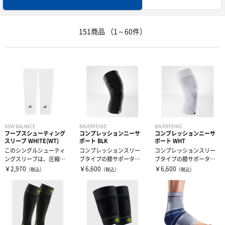
トレーニングジャージ
シューレース
バランストレーニング
151商品
（1～60件）
スウェット
タオル
有酸素トレーニング
ウィンドブレーカー・ピステ
リストバンド・ヘアバンド
エクササイズマット
コート
その他
ケア・コンディション
レディース＆ジュニア
NEW BALANCE
BAUERFEIND
BAUERFEIND
フープスシューティング
コンプレッションニーサ
コンプレッションニーサ
スリーブ WHITE(WT)
ポート BLK
ポート WHT
リカバリーウェア
このシングルシューティ
コンプレッションスリー
コンプレッションスリー
ングスリーブは、圧縮フ
ブタイプの膝サポーター
ブタイプの膝サポーター
ィットと吸湿発散技術を
です。膝関節周辺部のコ
です。膝関節周辺部のコ
￥2,970
￥6,600
￥6,600
（税込）
（税込）
（税込）
採用し、快適性...
ンプレッション...
ンプレッション...