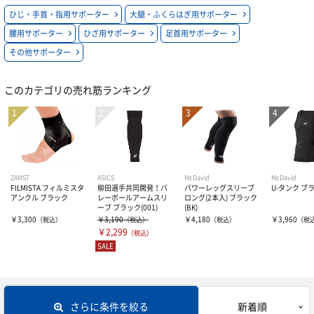
ひじ・手首・指用サポーター
大腿・ふくらはぎ用サポーター
レディスインナー
ビタミン・ミネラル
テーピング
ひじ・手首・指用サポーター
腰用サポーター
ひざ用サポーター
足首用サポーター
その他サポーター
ドリンク
大腿・ふくらはぎ用サポーター
アイシンググッズ
非伸縮テープ
このカテゴリの売れ筋ランキング
補給食
腰用サポーター
伸縮テープ
トレーニング用品
プロテイン
ひざ用サポーター
アンダーラップ
スポーツアパレル
その他サプリメント
足首用サポーター
その他テーピンググッズ
その他グッズ
半袖シャツ
ZAMST
ASICS
McDavid
McDavid
FILMISTA フィルミスタ
柳田選手共同開発！バ
パワーレッグスリーブ
U-タンク ブラ
アンクル ブラック
レーボールアームスリ
ロング(2本入) ブラック
ーブ ブラック(001)
(BK)
グッズ・アクセサリー
その他サポーター
長袖シャツ
THE PERSON SELECT
サンダル
￥3,300
￥3,190
￥4,180
￥3,960
（税込）
（税込）
（税込）
（税
￥2,299
（税込）
SALE
ハーフパンツ
バッグ
ウエイトトレーニング
ソックス
インソール
自体重トレーニング
さらに条件を絞る
新着順