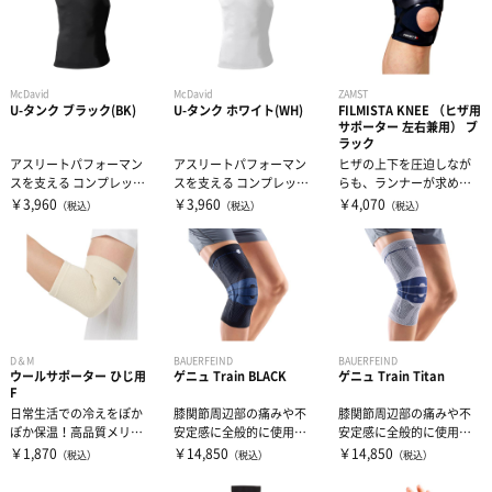
McDavid
McDavid
ZAMST
U-タンク ブラック(BK)
U-タンク ホワイト(WH)
FILMISTA KNEE （ヒザ用
サポーター 左右兼用） ブ
ラック
アスリートパフォーマン
アスリートパフォーマン
ヒザの上下を圧迫しなが
スを支える コンプレッシ
スを支える コンプレッシ
らも、ランナーが求める
ョンインナー「U-タン
ョンインナー「U-タン
薄さと軽さを追求。「フ
￥3,960
￥3,960
￥4,070
（税込）
（税込）
（税込）
ク」新発売！...
ク」新発売！...
ィルム」のよう...
D＆M
BAUERFEIND
BAUERFEIND
ウールサポーター ひじ用
ゲニュ Train BLACK
ゲニュ Train Titan
F
日常生活での冷えをぽか
膝関節周辺部の痛みや不
膝関節周辺部の痛みや不
ぽか保温！高品質メリノ
安定感に全般的に使用で
安定感に全般的に使用で
ウールを使用した秋冬向
きる膝サポーター。膝関
きる膝サポーター。膝関
￥1,870
￥14,850
￥14,850
（税込）
（税込）
（税込）
けサポーター関...
節の形状に沿
節の形状に沿