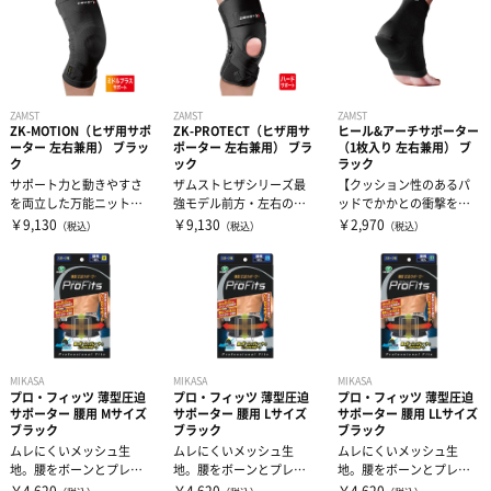
ZAMST
ZAMST
ZAMST
ZK-MOTION（ヒザ用サポ
ZK-PROTECT（ヒザ用サ
ヒール&アーチサポーター
ーター 左右兼用） ブラッ
ポーター 左右兼用） ブラ
（1枚入り 左右兼用） ブ
ク
ック
ラック
サポート力と動きやすさ
ザムストヒザシリーズ最
【クッション性のあるパ
を両立した万能ニットモ
強モデル前方・左右のブ
ッドでかかとの衝撃を緩
デル耐久性とフィット性
レを抑えるサポート力最
和】素早く形状が復元す
￥9,130
￥9,130
￥2,970
（税込）
（税込）
（税込）
を兼ね備えたN...
強モデル【左右...
る素材のクッシ...
MIKASA
MIKASA
MIKASA
プロ・フィッツ 薄型圧迫
プロ・フィッツ 薄型圧迫
プロ・フィッツ 薄型圧迫
サポーター 腰用 Mサイズ
サポーター 腰用 Lサイズ
サポーター 腰用 LLサイズ
ブラック
ブラック
ブラック
ムレにくいメッシュ生
ムレにくいメッシュ生
ムレにくいメッシュ生
地。腰をボーンとプレー
地。腰をボーンとプレー
地。腰をボーンとプレー
トでしっかりサポート。
トでしっかりサポート。
トでしっかりサポート。
￥4,620
￥4,620
￥4,620