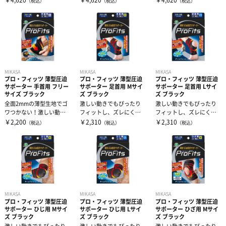
（税込）
（税込）
（税込）
MIKASA
MIKASA
MIKASA
プロ・フィッツ 薄型圧迫
プロ・フィッツ 薄型圧迫
プロ・フィッツ 薄型圧迫
サポーター 手首用 フリー
サポーター 足首用 Mサイ
サポーター 足首用 Lサイ
サイズ ブラック
ズ ブラック
ズ ブラック
全面2mmの薄型生地でゴ
激しい動きでもぴったり
激しい動きでもぴったり
ワつかない！激しい動き
フィットし、ズレにく
フィットし、ズレにく
でもズレにくい！
い。薄さ0.6mmなのにし
い。薄さ0.6mmなのにし
￥2,200
￥2,310
￥2,310
（税込）
（税込）
（税込）
っかり圧迫。...
っかり圧迫。...
MIKASA
MIKASA
MIKASA
プロ・フィッツ 薄型圧迫
プロ・フィッツ 薄型圧迫
プロ・フィッツ 薄型圧迫
サポーター ひじ用 Mサイ
サポーター ひじ用 Lサイ
サポーター ひざ用 Mサイ
ズ ブラック
ズ ブラック
ズ ブラック