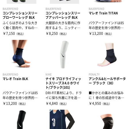
BAUERFEIND
BAUERFEIND
BAUERFEIND
コンプレッションスリー
コンプレッションスリー
マレオ Train TITAN
ブローワーレッグ BLK
ブアッパーレッグ BLK
ふくらはぎのような大き
大腿部の大きな筋肉に作
バウアーファインドは85
く動く筋肉や、すねのよ
用するよう、ニッティン
年の歴史を持つ世界的サ
うな圧をかけたくない部
グパターンを部位ごとに
ポーターコンプレッショ
￥7,150
￥8,250
￥13,200
（税込）
（税込）
（税込）
分には加えるコ...
変更し、適切な...
ンソックスメ...
BAUERFEIND
NIKE
PENALTY
マレオ Train BLK
ナイキ プロドライフィッ
アンクル&ヒールサポータ
トスリーブス4.0 ホワイ
ー ブラック（30）
ト/ブラック(101)
バウアーファインドは85
DRI-FIT素材により、ドラ
■かかとの痛みのお悩み
年の歴史を持つ世界的サ
イに保ち外層に汗を逃
に！ 骨の形成途中である
ポーターコンプレッショ
す。ゴムバンド部分が快
小学生から中学生にかけ
￥13,200
￥4,840
￥4,950
（税込）
（税込）
（税込）
ンソックスメ...
適なフィ...
ての成長痛（...