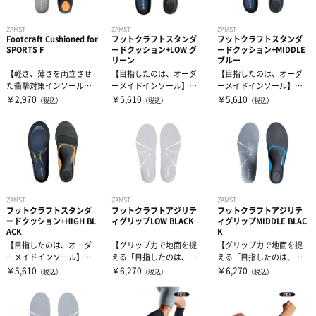
ZAMST
ZAMST
ZAMST
Footcraft Cushioned for
フットクラフトスタンダ
フットクラフトスタンダ
SPORTS F
ードクッション+LOW グ
ードクッション+MIDDLE
リーン
ブルー
【軽さ、薄さを両立させ
【目指したのは、オーダ
【目指したのは、オーダ
た衝撃対策インソール】
ーメイドインソール】
ーメイドインソール】
あらゆる動きで衝撃を吸
踵やアキレス腱周りへの
踵やアキレス腱周りへの
￥2,970
￥5,610
￥5,610
（税込）
（税込）
（税込）
収■様々...
負担を軽減...
負担を軽減...
ZAMST
ZAMST
ZAMST
フットクラフトスタンダ
フットクラフトアジリテ
フットクラフトアジリテ
ードクッション+HIGH BL
ィグリップLOW BLACK
ィグリップMIDDLE BLAC
ACK
K
【目指したのは、オーダ
【グリップ力で地面を捉
【グリップ力で地面を捉
ーメイドインソール】
える「目指したのは、オ
える「目指したのは、オ
踵やアキレス腱周りへの
ーダーメイド」】 高機
ーダーメイド」】 高機
￥5,610
￥6,270
￥6,270
（税込）
（税込）
（税込）
負担を軽減...
能インソール...
能インソール...