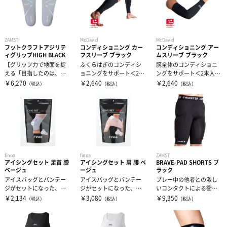
ZAMST
McDavid
McDavid
フットクラフトアジリテ
コンディショニング カー
コンディショニング アー
ィグリップHIGH BLACK
フスリーブ ブラック
ムスリーブ ブラック
【グリップ力で地面を捉
ふくらはぎのコンディシ
腕全体のコンディショニ
える「目指したのは、オ
ョニングをサポート＜2本
ングをサポート＜2本入＞
ーダーメイド」】 高機
入＞■コンプレッション
■コンプレッションサポ
￥6,270
￥2,640
￥2,640
（税込）
（税込）
（税込）
能インソール...
サポート...
ート部位...
finoa
finoa
ZAMST
アイシングセット 足首 膝
アイシングセット 肩 腰 ベ
BRAVE-PAD SHORTS ブ
ベージュ
ージュ
ラック
アイスバッグとバンテー
アイスバッグとバンテー
プレー中の他者との激し
ジがセットになった、ア
ジがセットになった、ア
いコンタクトによる衝撃
スレチックトレーナーが
スレチックトレーナーが
を吸収することで、太も
￥2,134
￥3,080
￥9,350
（税込）
（税込）
（税込）
行う実践的なア...
行う実践的なア...
も、腰回りへの...