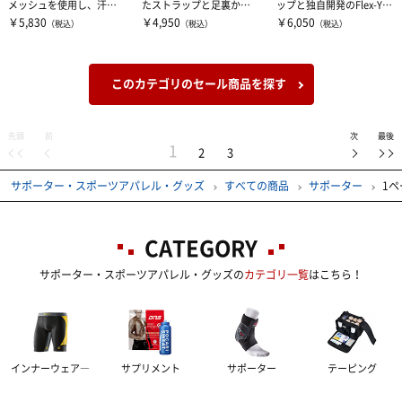
メッシュを使用し、汗ム
たストラップと足裏から
ップと独自開発のFlex-Yス
レを抑え快適な装着感を
伸びる薄型ステー「Flex-Y
テーが固定力と着用感の
￥5,830
￥4,950
￥6,050
（税込）
（税込）
（税込）
実現した膝サ...
ステー...
両立を...
このカテゴリのセール商品を探す
先頭
前
次
最後
1
2
3
サポーター・スポーツアパレル・グッズ
すべての商品
サポーター
1ペ
CATEGORY
サポーター・スポーツアパレル・グッズの
カテゴリ一覧
はこちら！
インナーウェア―
サプリメント
サポーター
テーピング