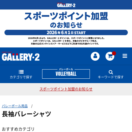
バレーボール
VOLLEYBALL
カテゴリで探す
キーワードで探す
スポーツポイント加盟のお知らせ
バレーボールシューズ
バレーボールのどんな商品・情報をお探しですか？
バレーボール用品
全日本モデル
ローカットモデル
女子日本代表
男子日本代表
SVリーグ
スカイエリート
長袖バレーシャツ
ネットバーナー
バレーボールジャンキー
ミドルカットモデル
ゲームシャツ
全日本女子モデル
おすすめカテゴリ