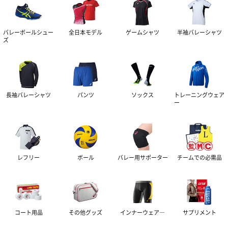
バレーボールシュー
全日本モデル
ゲームシャツ
半袖バレーシャツ
ズ
長袖バレーシャツ
パンツ
ソックス
トレーニングウェア
ー
レフリー
ボール
バレー用サポーター
チームでの必需品
コート用品
その他グッズ
インナーウェア―
サプリメント