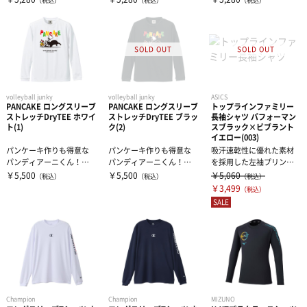
（税込）
（税込）
（税込）
ーズシルエッ...
ーズシルエッ...
ーズシルエッ...
volleyball junky
volleyball junky
ASICS
PANCAKE ロングスリーブ
PANCAKE ロングスリーブ
トップラインファミリー
ストレッチDryTEE ホワイ
ストレッチDryTEE ブラッ
長袖シャツ パフォーマン
ト(1)
ク(2)
スブラック×ビブラント
イエロー(003)
パンケーキ作りも得意な
パンケーキ作りも得意な
吸汗速乾性に優れた素材
パンディアーニくん！危
パンディアーニくん！危
を採用した左袖プリント
機一髪拾いました！ナイ
機一髪拾いました！ナイ
の長袖シャツシルエット
￥5,500
￥5,500
￥5,060
（税込）
（税込）
（税込）
スレシーブ。
スレシーブ。
の綺麗な裾前後...
￥3,499
（税込）
SALE
Champion
Champion
MIZUNO