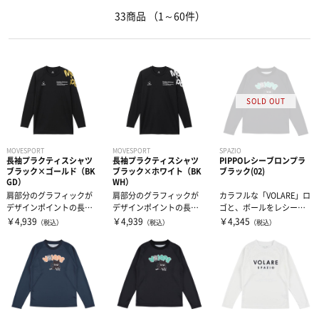
33商品
（1～60件）
レディースウェア
ホイッスル
5号球
チームでの必需品
肘用サポーター
その他・グッズ
ビーチバレーボール
膝用サポーター
コート用品
スコアブック
ソフトバレーボール
ジュニアサイズ
リベロベスト
その他グッズ
ラインテープ
その他グッズ
作戦版
ネット
インナーウェア―
バッグ
MOVESPORT
MOVESPORT
SPAZIO
長袖プラクティスシャツ
長袖プラクティスシャツ
PIPPOレシーブロンプラ
ブラック×ゴールド（BK
ブラック×ホワイト（BK
ブラック(02)
監督ワッペン
ボールかご
タオル
サプリメント
インナーシャツ
GD）
WH）
肩部分のグラフィックが
肩部分のグラフィックが
カラフルな「VOLARE」ロ
デザインポイントの長袖
デザインポイントの長袖
ゴと、ボールをレシーブ
アンテナ
応援グッズ
インナーパンツ・タイツ
サポーター
アミノ酸
プラクティスシャツで
プラクティスシャツで
するPippoの姿を組み合わ
￥4,939
￥4,939
￥4,345
（税込）
（税込）
（税込）
す。バレーボール...
す。バレーボール...
せ...
書籍・DVD
レディスインナー
ビタミン・ミネラル
テーピング
ひじ・手首・指用サポーター
その他グッズ・アクセサリー
ドリンク
大腿・ふくらはぎ用サポーター
アイシンググッズ
非伸縮テープ