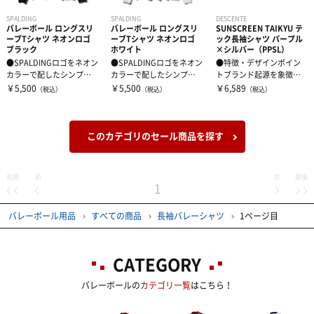
SPALDING
SPALDING
DESCENTE
バレーボール ロングスリ
バレーボール ロングスリ
SUNSCREEN TAIKYU テ
ーブTシャツ ネオンロゴ
ーブTシャツ ネオンロゴ
ック長袖シャツ パープル
ブラック
ホワイト
×シルバー（PPSL）
●SPALDINGロゴをネオン
●SPALDINGロゴをネオン
●特徴・デザインポイン
カラーで配したシンプル
カラーで配したシンプル
トブランド起源を象徴す
な長袖Tシャツ。●素材に
な長袖Tシャツ。●素材に
るロゴグラフィックを採
￥5,500
￥5,500
￥6,589
（税込）
（税込）
（税込）
はサ...
はサ...
用した長袖シ...
このカテゴリのセール商品を探す
先頭
前
次
最後
1
バレーボール用品
すべての商品
長袖バレーシャツ
1ページ目
CATEGORY
バレーボールの
カテゴリ一覧
はこちら！