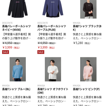
DESCENTE
DESCENTE
MIKASA
長袖バレーボールシャツ
長袖バレーボールシャツ
長袖Tシャツ ブラック(B
ネイビー(NV00)
パープル(PL00)
K)
【甲斐優斗選手着用】腕
【甲斐優斗選手着用】腕
快適さと上質感を兼ね備
の振り上げ動作を妨げな
の振り上げ動作を妨げな
えた、ベーシックロング
い脇パーツの構造を採用
い脇パーツの構造を採用
スリーブTシャツ程よいル
￥4,950
￥4,950
￥5,280
（税込）
（税込）
（税込）
しています。胸...
しています。胸...
ーズシルエッ...
￥3,999
￥3,999
（税込）
（税込）
SALE
SALE
MIKASA
MIKASA
MIKASA
長袖Tシャツ ブルー(BL)
長袖Tシャツ オフホワイト
長袖Tシャツ ピンク(P)
(OW)
快適さと上質感を兼ね備
快適さと上質感を兼ね備
快適さと上質感を兼ね備
えた、ベーシックロング
えた、ベーシックロング
えた、ベーシックロング
スリーブTシャツ程よいル
スリーブTシャツ程よいル
スリーブTシャツ程よいル
￥5,280
￥5,280
￥5,280