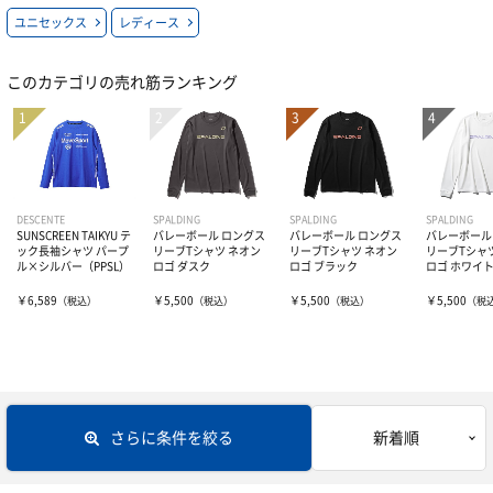
ユニセックス
レディース
レディス＆ジュニアにオススメ
全日本男子モデル
半袖バレーシャツ
ユニセックス
このカテゴリの売れ筋ランキング
その他グッズ
ユニフォームマーキング
レディース
長袖バレーシャツ
ユニセックス
着用シューズ
レディース
パンツ
ユニセックス
その他・応援グッズ
レディース
ソックス
ユニセックス
DESCENTE
SPALDING
SPALDING
SPALDING
SUNSCREEN TAIKYU テ
バレーボール ロングス
バレーボール ロングス
バレーボール
ック長袖シャツ パープ
リーブTシャツ ネオン
リーブTシャツ ネオン
リーブTシャ
ル×シルバー（PPSL）
ロゴ ダスク
ロゴ ブラック
ロゴ ホワイ
レディース
トレーニングウェアー
￥6,589
￥5,500
￥5,500
￥5,500
（税込）
（税込）
（税込）
（税
レフリー
トレーニングジャージ
スウェット
ボール
シューズ
さらに条件を絞る
新着順
ブレーカー・ピステ
ウェアー
バレー用サポーター
4号球