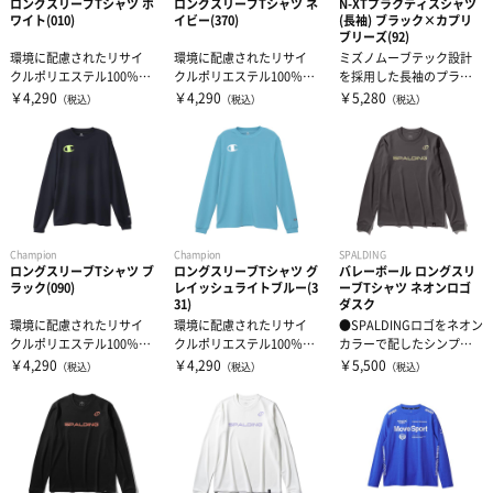
ロングスリーブTシャツ ホ
ロングスリーブTシャツ ネ
N-XTプラクティスシャツ
ワイト(010)
イビー(370)
(長袖) ブラック×カプリ
ブリーズ(92)
環境に配慮されたリサイ
環境に配慮されたリサイ
ミズノムーブテック設計
クルポリエステル100％
クルポリエステル100％
を採用した長袖のプラク
で、吸汗速乾機能、通気
で、吸汗速乾機能、通気
ティスシャツです。■汗
￥4,290
￥4,290
￥5,280
（税込）
（税込）
（税込）
性などの機能...
性などの機能...
を素早く吸収、...
Champion
Champion
SPALDING
ロングスリーブTシャツ ブ
ロングスリーブTシャツ グ
バレーボール ロングスリ
ラック(090)
レイッシュライトブルー(3
ーブTシャツ ネオンロゴ
31)
ダスク
環境に配慮されたリサイ
環境に配慮されたリサイ
●SPALDINGロゴをネオン
クルポリエステル100％
クルポリエステル100％
カラーで配したシンプル
で、吸汗速乾機能、通気
で、吸汗速乾機能、通気
な長袖Tシャツ。●素材に
￥4,290
￥4,290
￥5,500
（税込）
（税込）
（税込）
性などの機能...
性などの機能...
はサ...