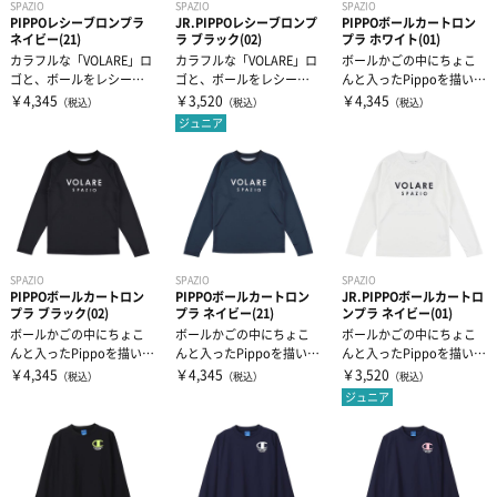
SPAZIO
SPAZIO
SPAZIO
PIPPOレシーブロンプラ
JR.PIPPOレシーブロンプ
PIPPOボールカートロン
補給食
腰用サポーター
伸縮テープ
トレーニング用品
ネイビー(21)
ラ ブラック(02)
プラ ホワイト(01)
カラフルな「VOLARE」ロ
カラフルな「VOLARE」ロ
ボールかごの中にちょこ
ゴと、ボールをレシーブ
ゴと、ボールをレシーブ
んと入ったPippoを描い
プロテイン
ひざ用サポーター
アンダーラップ
スポーツアパレル
するPippoの姿を組み合わ
するPippoの姿を組み合わ
た、愛らしさ満点のロン
￥4,345
￥3,520
￥4,345
（税込）
（税込）
（税込）
せ...
せ...
グプラシャ...
ジュニア
その他サプリメント
足首用サポーター
その他テーピンググッズ
その他グッズ
半袖シャツ
グッズ・アクセサリー
その他サポーター
長袖シャツ
THE PERSON SELECT
サンダル
ハーフパンツ
バッグ
ウエイトトレーニング
SPAZIO
SPAZIO
SPAZIO
PIPPOボールカートロン
PIPPOボールカートロン
JR.PIPPOボールカートロ
プラ ブラック(02)
プラ ネイビー(21)
ンプラ ネイビー(01)
ボールかごの中にちょこ
ボールかごの中にちょこ
ボールかごの中にちょこ
ソックス
インソール
自体重トレーニング
んと入ったPippoを描い
んと入ったPippoを描い
んと入ったPippoを描い
た、愛らしさ満点のロン
た、愛らしさ満点のロン
た、愛らしさ満点のロン
￥4,345
￥4,345
￥3,520
（税込）
（税込）
（税込）
グプラシャ...
グプラシャ...
グプラシャ...
トレーニングジャージ
シューレース
ジュニア
バランストレーニング
スウェット
タオル
有酸素トレーニング