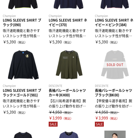
ウィンドブレーカー・ピステ
リストバンド・ヘアバンド
エクササイズマット
Champion
Champion
Champion
LONG SLEEVE SHIRT ブ
LONG SLEEVE SHIRT ネ
LONG SLEEVE SHIRT ネ
コート
その他
ケア・コンディション
ラック(090)
イビー(370)
イビー×ピンク(384)
吸汗速乾機能と動きやす
吸汗速乾機能と動きやす
吸汗速乾機能と動きやす
いストレッチ性が特長の
いストレッチ性が特長の
いストレッチ性が特長の
レディース＆ジュニア
素材を使用したロングス
素材を使用したロングス
素材を使用したロングス
￥5,390
￥5,390
￥5,390
（税込）
（税込）
（税込）
リーブTシャツ...
リーブTシャツ...
リーブTシャツ...
リカバリーウェア
Champion
DESCENTE
DESCENTE
LONG SLEEVE SHIRT ブ
長袖バレーボールシャツ
長袖バレーボールシャツ
ラック×ゴールド(981)
カーキ(KH00)
ブラック(BK00)
吸汗速乾機能と動きやす
【石川祐希選手着用】腕
【甲斐優斗選手着用】腕
いストレッチ性が特長の
の振り上げ動作を妨げな
の振り上げ動作を妨げな
素材を使用したロングス
い脇パーツの構造を採用
い脇パーツの構造を採用
￥5,390
￥4,950
￥4,950
（税込）
（税込）
（税込）
リーブTシャツ...
しています。肩...
しています。胸...
￥3,999
￥3,999
（税込）
（税込）
SALE
SALE