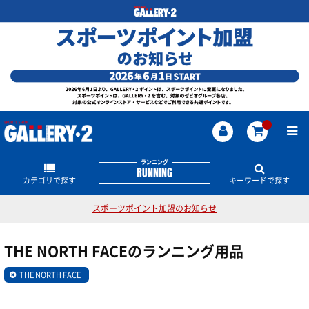
ランニング
RUNNING
カテゴリで探す
キーワードで探す
スポーツポイント加盟のお知らせ
ランニングシューズ
ランニングのどんな商品・情報をお探しですか？
THE NORTH FACEのランニング用品
陸上スパイク
レディスサイズ
THE NORTH FACE
ゲルカヤノ
HANZO
GT-2000
SVOLME
THE NORTH FACE
NIKE
ランキャップ
サロモン
その他シューズ・グッズ
ウェアー
短距離用スパイク