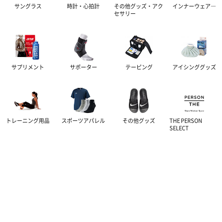
サングラス
時計・心拍計
その他グッズ・アク
インナーウェア―
グッズ・アクセサリー
その他サポーター
長袖シャツ
THE PERSON SELECT
サンダル
セサリー
ハーフパンツ
バッグ
ウエイトトレーニング
ソックス
インソール
サプリメント
サポーター
テーピング
アイシンググッズ
自体重トレーニング
トレーニングジャージ
シューレース
バランストレーニング
トレーニング用品
スポーツアパレル
その他グッズ
THE PERSON
スウェット
タオル
有酸素トレーニング
SELECT
ウィンドブレーカー・ピステ
リストバンド・ヘアバンド
エクササイズマット
コート
その他
ケア・コンディション
レディース＆ジュニア