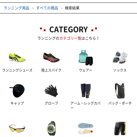
インナーウェア―
ランニング用品
すべての商品
検索結果
サプリメント
インナーシャツ
CATEGORY
ランニングの
カテゴリ一覧
はこちら！
インナーパンツ・タイツ
サポーター
アミノ酸
レディスインナー
ビタミン・ミネラル
テーピング
ひじ・手首・指用サポーター
ランニングシューズ
陸上スパイク
ウェアー
ソックス
ドリンク
大腿・ふくらはぎ用サポーター
アイシンググッズ
非伸縮テープ
補給食
腰用サポーター
伸縮テープ
トレーニング用品
キャップ
グローブ
アーム・レッグカバ
バッグ・ポーチ
ー
プロテイン
ひざ用サポーター
アンダーラップ
スポーツアパレル
その他サプリメント
足首用サポーター
その他テーピンググッズ
その他グッズ
半袖シャツ