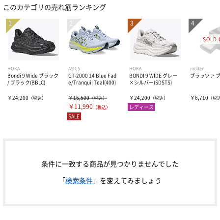
このカテゴリの売れ筋ランキング
ジュニアサイズ
長距離用スパイク
ソックス
メンズウェアー
ウォーク＆ジョギング
投てき用シューズ
レディスウェアー
キャップ
ランニングソックス
スローRUN（安全クッション)
スパイクピン
5本指ソックス
グローブ
HOKA
ASICS
HOKA
molten
Bondi 9 Wide ブラック
GT-2000 14 Blue Fad
BONDI 9 WIDE グレー
ブラッツァ 
/ ブラック(BBLC)
e/Tranquil Teal(400)
×シルバー(SDSTS)
RUNトレーニング
ゲイタ―
アーム・レッグカバー
￥24,200
￥16,500
￥24,200
￥6,710
（税込）
（税込）
（税込）
（税
￥11,990
レディース
（税込）
SALE
スピードRUN (軽量・反発)
バッグ・ポーチ
トレイルラン
サングラス
条件に一致する商品が見つかりませんでした
ジムトレ
時計・心拍計
「
検索条件
」を変えてみましょう
プレート入り厚底シューズ
その他グッズ・アクセサリー