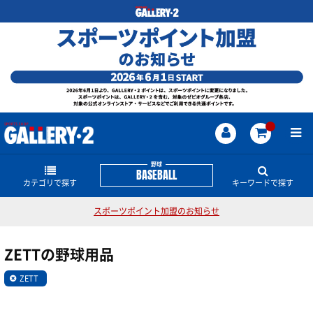
野球
BASEBALL
カテゴリで探す
キーワードで探す
スポーツポイント加盟のお知らせ
グラブ・ミット
野球のどんな商品・情報をお探しですか？
ZETTの野球用品
シューズ
硬式用グラブ・ミット
横浜DeNAベイスターズ
大谷翔平
高校野球対応
ZETT
ビヨンドマックス
軟式ボール
アンダーアーマー
軟式用グラブ・ミット
バット
金歯スパイク
軟式左用グラブ