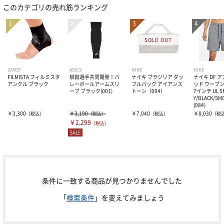
このカテゴリの売れ筋ランキング
ソフト用グラブ・ミット
ポイントスパイク
アンダーシャツ
硬式用バット
ジュニア用グラブ・ミット
トレーニングシューズ
軟式用バット
練習着
長袖
グラブ・ミットアクセサリー・お手入れグッズ
サンダル
ソフト用バット
7分袖
バッティンググローブ
練習用ユニフォーム
ZAMST
ASICS
NIKE
NIKE
FILMISTA フィルミスタ
柳田選手共同開発！バ
ナイキ ブラジリア ダッ
ナイキ DF 
アンクル ブラック
レーボールアームスリ
フルバッグ アイアンス
ッド ウーブン
ーブ ブラック(001)
トーン（004）
7インチ UL S
P皮・金具
ジュニア用バット
半袖
ベースボールシャツ
防具類
一般用
Y/BLACK/SM
(084)
￥3,300
￥3,190
￥7,040
￥8,030
（税込）
（税込）
（税込）
（税
シューズお手入れグッズ
￥2,299
ノック・トレーニングバット
ノースリーブ
スライディングパンツ
（税込）
学生対応
審判用具
マスク
SALE
シューズケース
バットケース
アウター・防寒ウェアー
守備・走塁用
プロテクター
ボール
審判用防具
シューズアクセサリー
バットアクセサリー
ストッキング
ジュニア用バッティンググローブ
レガース
審判用ウェアー
条件に一致する商品が見つかりませんでした
グッズ・アクセサリー
硬式球
「
検索条件
」を変えてみましょう
グリップテープ
キャップ
キャッチャー防具セット
審判用シューズ
軟式球
応援・ファングッズ
バッグ