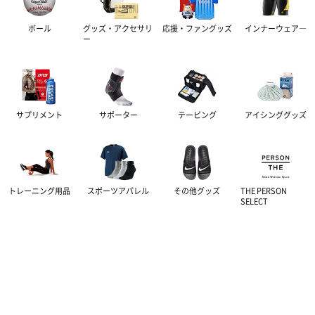
グッズ・アクセサリー
その他サポーター
長袖シャツ
THE PERSON SELECT
サンダル
ボール
グッズ・アクセサリ
応援・ファングッズ
インナーウェア―
ー
ハーフパンツ
バッグ
ウエイトトレーニング
ソックス
インソール
自体重トレーニング
サプリメント
サポーター
テーピング
アイシンググッズ
トレーニングジャージ
シューレース
バランストレーニング
スウェット
タオル
有酸素トレーニング
トレーニング用品
スポーツアパレル
その他グッズ
THE PERSON
SELECT
ウィンドブレーカー・ピステ
リストバンド・ヘアバンド
エクササイズマット
コート
その他
ケア・コンディション
レディース＆ジュニア