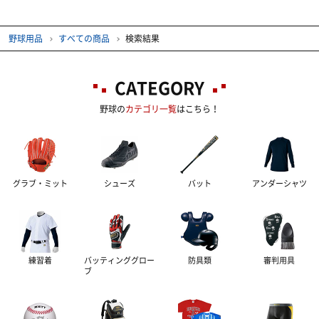
ベルト
ヘルメット
審判用アクセサリー
ソフトボール球
タオル
インナーウェア―
NPBグッズ
野球用品
すべての商品
検索結果
ウェアーアクセサリー
防具入れ・ヘルメットケース
トレーニングボール
リストバンド
MLBグッズ
サプリメント
インナーシャツ
CATEGORY
アクセサリー
サインボール
防寒グッズ
グッズ・アクセサリー
インナーパンツ・タイツ
サポーター
アミノ酸
野球の
カテゴリ一覧
はこちら！
ボールケース
スコアブック
レディスインナー
ビタミン・ミネラル
テーピング
ひじ・手首・指用サポーター
グッズ・アクセサリー
ドリンク
大腿・ふくらはぎ用サポーター
アイシンググッズ
非伸縮テープ
グラブ・ミット
シューズ
バット
アンダーシャツ
補給食
腰用サポーター
伸縮テープ
トレーニング用品
プロテイン
ひざ用サポーター
アンダーラップ
スポーツアパレル
練習着
バッティンググロー
防具類
審判用具
ブ
その他サプリメント
足首用サポーター
その他テーピンググッズ
その他グッズ
半袖シャツ