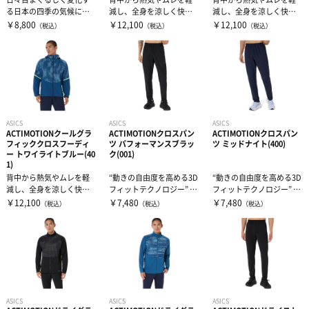
る日本の四季の気候に対
減し、全身を涼しく快適
減し、全身を涼しく快適
補給食
腰用サポーター
伸縮テープ
トレーニング用品
して最適な快適性を提供
性を提供 BACKCOOL構造
性を提供 BACKCOOL構造
￥8,800
￥12,100
￥12,100
（税込）
（税込）
（税込）
するADPTN...
搭載ジ...
搭載ジ...
プロテイン
ひざ用サポーター
アンダーラップ
スポーツアパレル
その他サプリメント
足首用サポーター
その他テーピンググッズ
その他グッズ
半袖シャツ
ASICS
ASICS
ASICS
グッズ・アクセサリー
その他サポーター
長袖シャツ
THE PERSON SELECT
サンダル
ACTIMOTIONクールグラ
ACTIMOTIONクロスパン
ACTIMOTIONクロスパン
フィッククロスフーディ
ツ パフォーマンスブラッ
ツ ミッドナイト(400)
ー トワイライトブルー(40
ク(001)
1)
ハーフパンツ
バッグ
ウエイトトレーニング
背中から熱気やムレを軽
“動きの自由度を高める3D
“動きの自由度を高める3D
減し、全身を涼しく快適
フィットテクノロジー” AC
フィットテクノロジー” AC
性を提供 BACKCOOL構造
TIMOTION採用クロス...
TIMOTION採用クロス...
￥12,100
￥7,480
￥7,480
（税込）
（税込）
（税込）
ソックス
インソール
自体重トレーニング
搭載ジ...
トレーニングジャージ
シューレース
バランストレーニング
スウェット
タオル
有酸素トレーニング
ASICS
ASICS
ASICS