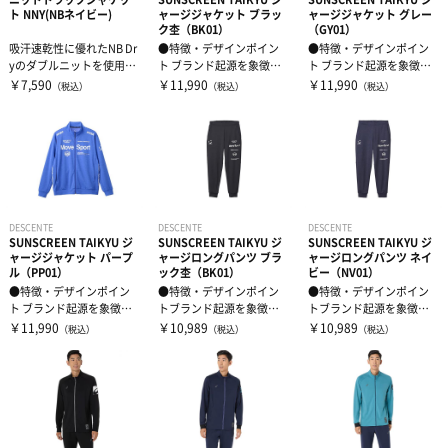
ト NNY(NBネイビー)
ャージジャケット ブラッ
ャージジャケット グレー
ク杢（BK01）
（GY01）
吸汗速乾性に優れたNB Dr
●特徴・デザインポイン
●特徴・デザインポイン
yのダブルニットを使用し
ト ブランド起源を象徴す
ト ブランド起源を象徴す
たトラックジャケットで
るオーセンティックロゴ
るオーセンティックロゴ
￥7,590
￥11,990
￥11,990
（税込）
（税込）
（税込）
す。...
グラフィック...
グラフィック...
DESCENTE
DESCENTE
DESCENTE
SUNSCREEN TAIKYU ジ
SUNSCREEN TAIKYU ジ
SUNSCREEN TAIKYU ジ
ャージジャケット パープ
ャージロングパンツ ブラ
ャージロングパンツ ネイ
ル（PP01）
ック杢（BK01）
ビー（NV01）
●特徴・デザインポイン
●特徴・デザインポイン
●特徴・デザインポイン
ト ブランド起源を象徴す
トブランド起源を象徴す
トブランド起源を象徴す
るオーセンティックロゴ
るオーセンティックロゴ
るオーセンティックロゴ
￥11,990
￥10,989
￥10,989
（税込）
（税込）
（税込）
グラフィック...
グラフィック...
グラフィック...