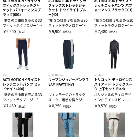
ACTIMOTIONドライグラ
ACTIMOTIONドライグラ
ACTIMOTIONドライスト
フィックストレッチジャ
フィックストレッチジャ
レッチニットパンツ パフ
ウィンドブレーカー・ピステ
リストバンド・ヘアバンド
エクササイズマット
ケット パフォーマンスブ
ケット トワイライトブル
ォーマンスブラック(001)
ラック(001)
ー(401)
“動きの自由度を高める3D
“動きの自由度を高める3D
“動きの自由度を高める3D
コート
その他
ケア・コンディション
フィットテクノロジー” AC
フィットテクノロジー” AC
フィットテクノロジー” AC
TIMOTION採用ジャケ...
TIMOTION採用ジャケ...
TIMOTION採用パンツ...
￥9,900
￥9,900
￥7,480
（税込）
（税込）
（税込）
レディース＆ジュニア
リカバリーウェア
ASICS
NEW BALANCE
adidas
ACTIMOTIONドライスト
ウーブンジョガーパンツ T
トリコット ティロインス
レッチニットパンツ ミッ
EAM NAVY(TNV)
パイアード トラックスー
ドナイト(400)
ツ 上下セット Black
“動きの自由度を高める3D
ヴィンテージのトラック
オリジナルのティロデザ
フィットテクノロジー” AC
スーツに着想を得たジョ
インからインスピレーシ
TIMOTION採用パンツ...
ガーパンツです。大胆な
ョンを得て、アスレチッ
￥7,480
￥8,250
￥9,570
（税込）
（税込）
（税込）
カラーブロック...
クのヘリテージ...