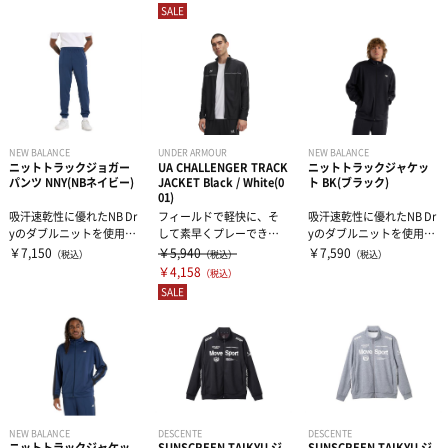
SALE
NEW BALANCE
UNDER ARMOUR
NEW BALANCE
ニットトラックジョガー
UA CHALLENGER TRACK
ニットトラックジャケッ
パンツ NNY(NBネイビー)
JACKET Black / White(0
ト BK(ブラック)
01)
吸汗速乾性に優れたNB Dr
フィールドで軽快に、そ
吸汗速乾性に優れたNB Dr
yのダブルニットを使用し
して素早くプレーできる
yのダブルニットを使用し
たトラックパンツ。足元
ように開発したウェア。
たトラックジャケットで
￥7,150
￥5,940
￥7,590
（税込）
（税込）
（税込）
をスッ...
このギアは毎シ...
す。...
￥4,158
（税込）
SALE
NEW BALANCE
DESCENTE
DESCENTE
ニットトラックジャケッ
SUNSCREEN TAIKYU ジ
SUNSCREEN TAIKYU ジ