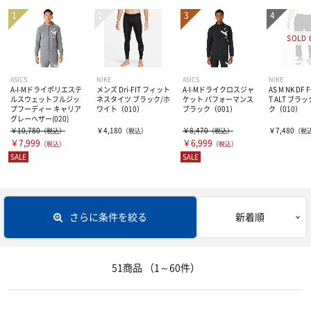
レディス＆ジュニアにオススメ
全日本男子モデル
半袖バレーシャツ
ユニセックス
その他グッズ
ユニフォームマーキング
レディース
長袖バレーシャツ
ユニセックス
ASICS
NIKE
ASICS
NIKE
A-I-Mドライポリエステ
メンズ Dri-FIT フィット
A-I-Mドライクロスジャ
AS M NK DF 
着用シューズ
レディース
パンツ
ユニセックス
ルスウェットフルジッ
ネスタイツ ブラック/ホ
ケット パフォーマンス
T ALT ブラ
プフーディー キャリア
ワイト（010）
ブラック（001）
ク（010）
グレーヘザー(020)
￥10,780
￥4,180
￥8,470
￥7,480
その他・応援グッズ
（税込）
（税込）
（税込）
（税
レディース
ソックス
ユニセックス
￥7,999
￥6,999
（税込）
（税込）
SALE
SALE
レディース
トレーニングウェアー
レフリー
トレーニングジャージ
さらに条件を絞る
新着順
スウェット
ボール
シューズ
51商品
（1～60件）
ブレーカー・ピステ
ウェアー
バレー用サポーター
4号球