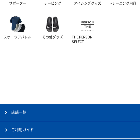
サポーター
テーピング
アイシンググッズ
トレーニング用品
補給食
腰用サポーター
伸縮テープ
トレーニング用品
プロテイン
ひざ用サポーター
アンダーラップ
スポーツアパレル
スポーツアパレル
その他グッズ
THE PERSON
その他サプリメント
足首用サポーター
その他テーピンググッズ
SELECT
その他グッズ
半袖シャツ
グッズ・アクセサリー
その他サポーター
長袖シャツ
THE PERSON SELECT
サンダル
ハーフパンツ
バッグ
ウエイトトレーニング
ソックス
インソール
自体重トレーニング
トレーニングジャージ
シューレース
バランストレーニング
店舗一覧
スウェット
タオル
有酸素トレーニング
ご利用ガイド