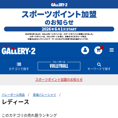
バレーボール
VOLLEYBALL
カテゴリで探す
キーワードで探す
スポーツポイント加盟のお知らせ
バレーボールシューズ
バレーボールのどんな商品・情報をお探しですか？
バレーボール用品
長袖バレーシャツ
全日本モデル
ローカットモデル
女子日本代表
男子日本代表
SVリーグ
スカイエリート
レディース
ネットバーナー
バレーボールジャンキー
ミドルカットモデル
ゲームシャツ
全日本女子モデル
このカテゴリの売れ筋ランキング