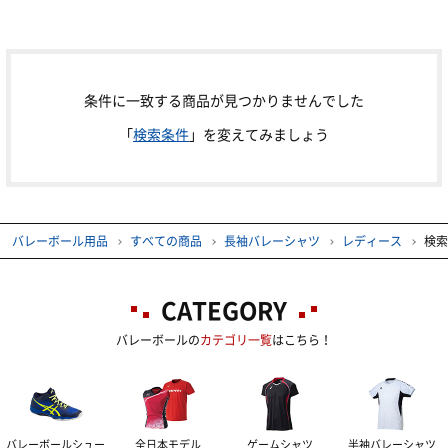
レディス＆ジュニアにオススメ
全日本男子モデル
半袖バレーシャツ
ユニセックス
その他グッズ
ユニフォームマーキング
レディース
長袖バレーシャツ
ユニセックス
条件に一致する商品が見つかりませんでした
着用シューズ
「
検索条件
」を変えてみましょう
レディース
パンツ
ユニセックス
その他・応援グッズ
レディース
ソックス
ユニセックス
バレーボール用品
すべての商品
長袖バレーシャツ
レディース
検索
レディース
トレーニングウェアー
レフリー
トレーニングジャージ
CATEGORY
バレーボールの
カテゴリ一覧
はこちら！
スウェット
ボール
シューズ
ブレーカー・ピステ
ウェアー
バレー用サポーター
4号球
バレーボールシュー
全日本モデル
ゲームシャツ
半袖バレーシャツ