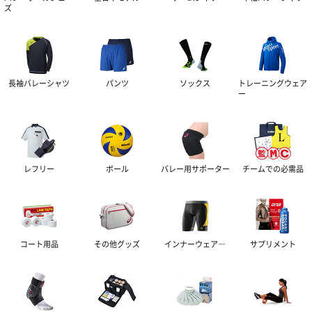
ズ
レディースウェア
ホイッスル
5号球
チームでの必需品
肘用サポーター
その他・グッズ
ビーチバレーボール
膝用サポーター
コート用品
スコアブック
長袖バレーシャツ
パンツ
ソックス
トレーニングウェア
ソフトバレーボール
ジュニアサイズ
ー
リベロベスト
その他グッズ
ラインテープ
その他グッズ
作戦版
ネット
インナーウェア―
バッグ
レフリー
ボール
バレー用サポーター
チームでの必需品
監督ワッペン
ボールかご
タオル
サプリメント
インナーシャツ
アンテナ
応援グッズ
インナーパンツ・タイツ
サポーター
アミノ酸
コート用品
その他グッズ
インナーウェア―
サプリメント
書籍・DVD
レディスインナー
ビタミン・ミネラル
テーピング
ひじ・手首・指用サポーター
その他グッズ・アクセサリー
ドリンク
大腿・ふくらはぎ用サポーター
アイシンググッズ
非伸縮テープ