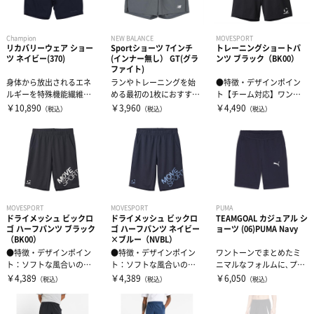
Champion
NEW BALANCE
MOVESPORT
リカバリーウェア ショー
Sportショーツ 7インチ
トレーニングショートパ
ツ ネイビー(370)
(インナー無し） GT(グラ
ンツ ブラック（BK00）
ファイト)
身体から放出されるエネ
ランやトレーニングを始
●特徴・デザインポイン
ルギーを特殊機能繊維が
める最初の1枚におすすめ
ト【チーム対応】ワンポ
吸収し、そのエネルギー
する、スタンダードフィ
イントロゴトレーニング
￥10,890
￥3,960
￥4,490
（税込）
（税込）
（税込）
を熱に変換して...
ットの7イン...
ショートパン...
MOVESPORT
MOVESPORT
PUMA
ドライメッシュ ビックロ
ドライメッシュ ビックロ
TEAMGOAL カジュアル シ
ゴ ハーフパンツ ブラック
ゴ ハーフパンツ ネイビー
ョーツ (06)PUMA Navy
（BK00）
×ブルー（NVBL）
●特徴・デザインポイン
●特徴・デザインポイン
ワントーンでまとめたミ
ト：ソフトな風合いのメ
ト：ソフトな風合いのメ
ニマルなフォルムに､プー
ッシュ素材を採用したハ
ッシュ素材を採用したハ
マキャット刺繍を添えたT
￥4,389
￥4,389
￥6,050
（税込）
（税込）
（税込）
ーフパンツ。...
ーフパンツ。...
EAMGO...