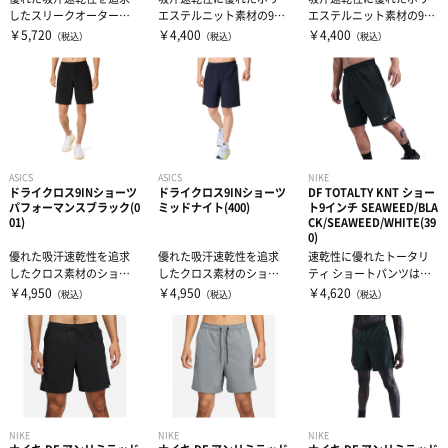
したスリークオーター丈
エステルニット素材の9イ
エステルニット素材の9イ
のクロス素材のアイテ
ンチショーツ・両サイド
ンチショーツ・両サイド
￥5,720
￥4,400
￥4,400
（税込）
（税込）
（税込）
ム・優れたUVケ...
と背面に小物...
と背面に小物...
ASICS
ASICS
NIKE
ドライクロス9INショーツ
ドライクロス9INショーツ
DF TOTALTY KNT ショー
パフォーマンスブラック(0
ミッドナイト(400)
ト9インチ SEAWEED/BLA
01)
CK/SEAWEED/WHITE(39
0)
優れた吸汗速乾性を追求
優れた吸汗速乾性を追求
速乾性に優れたトータリ
したクロス素材のショー
したクロス素材のショー
ティ ショートパンツは、
ツ・優れたUVケア機能と
ツ・優れたUVケア機能と
トレーニング用にデザイ
￥4,950
￥4,950
￥4,620
（税込）
（税込）
（税込）
吸汗速乾性を...
吸汗速乾性を...
ンされたシン...
NIKE
NIKE
NIKE