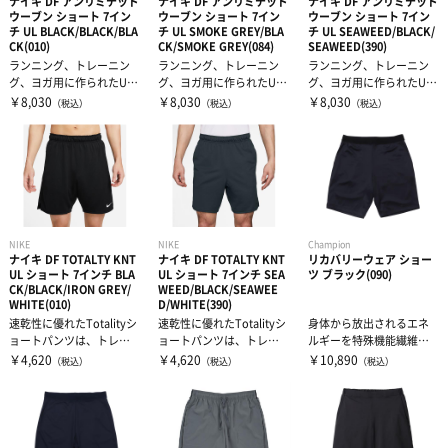
ナイキ DF アンリミテッド
ナイキ DF アンリミテッド
ナイキ DF アンリミテッド
ウーブン ショート 7イン
ウーブン ショート 7イン
ウーブン ショート 7イン
チ UL BLACK/BLACK/BLA
チ UL SMOKE GREY/BLA
チ UL SEAWEED/BLACK/
CK(010)
CK/SMOKE GREY(084)
SEAWEED(390)
ランニング、トレーニン
ランニング、トレーニン
ランニング、トレーニン
グ、ヨガ用に作られたUnli
グ、ヨガ用に作られたUnli
グ、ヨガ用に作られたUnli
mitedコレクションは、上
mitedコレクションは、上
mitedコレクションは、上
￥8,030
￥8,030
￥8,030
（税込）
（税込）
（税込）
質...
質...
質...
NIKE
NIKE
Champion
ナイキ DF TOTALTY KNT
ナイキ DF TOTALTY KNT
リカバリーウェア ショー
UL ショート 7インチ BLA
UL ショート 7インチ SEA
ツ ブラック(090)
CK/BLACK/IRON GREY/
WEED/BLACK/SEAWEE
WHITE(010)
D/WHITE(390)
速乾性に優れたTotalityシ
速乾性に優れたTotalityシ
身体から放出されるエネ
ョートパンツは、トレー
ョートパンツは、トレー
ルギーを特殊機能繊維が
ニング用にデザインされ
ニング用にデザインされ
吸収し、そのエネルギー
￥4,620
￥4,620
￥10,890
（税込）
（税込）
（税込）
たシ...
たシ...
を熱に変換して...