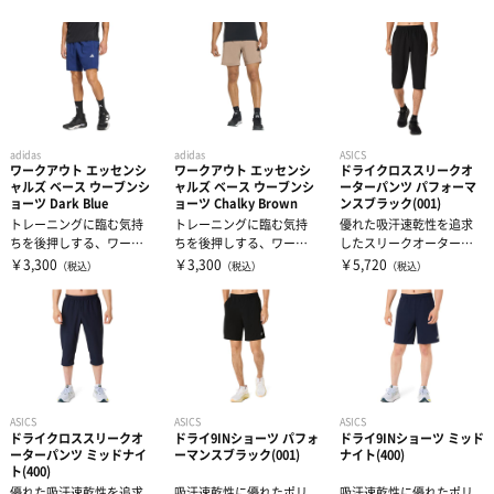
トレーニングジャージ
シューレース
バランストレーニング
スウェット
タオル
有酸素トレーニング
ウィンドブレーカー・ピステ
リストバンド・ヘアバンド
エクササイズマット
adidas
adidas
ASICS
ワークアウト エッセンシ
ワークアウト エッセンシ
ドライクロススリークオ
ャルズ ベース ウーブンシ
ャルズ ベース ウーブンシ
ーターパンツ パフォーマ
ョーツ Dark Blue
ョーツ Chalky Brown
ンスブラック(001)
コート
その他
ケア・コンディション
トレーニングに臨む気持
トレーニングに臨む気持
優れた吸汗速乾性を追求
ちを後押しする、ワーク
ちを後押しする、ワーク
したスリークオーター丈
アウト エッセンシャルズ
アウト エッセンシャルズ
のクロス素材のアイテ
￥3,300
￥3,300
￥5,720
レディース＆ジュニア
（税込）
（税込）
（税込）
ベース ウ...
ベース ウ...
ム・優れたUVケ...
リカバリーウェア
ASICS
ASICS
ASICS
ドライクロススリークオ
ドライ9INショーツ パフォ
ドライ9INショーツ ミッド
ーターパンツ ミッドナイ
ーマンスブラック(001)
ナイト(400)
ト(400)
優れた吸汗速乾性を追求
吸汗速乾性に優れたポリ
吸汗速乾性に優れたポリ