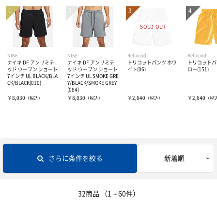
レディスインナー
ビタミン・ミネラル
テーピング
ひじ・手首・指用サポーター
ドリンク
大腿・ふくらはぎ用サポーター
アイシンググッズ
非伸縮テープ
NIKE
NIKE
Rebound
Rebound
ナイキ DF アンリミテ
ナイキ DF アンリミテ
トリコットパンツ ホワ
トリコットパ
補給食
腰用サポーター
伸縮テープ
トレーニング用品
ッド ウーブン ショート
ッド ウーブン ショート
イト(06)
ロー(151)
7インチ UL BLACK/BLA
7インチ UL SMOKE GRE
CK/BLACK(010)
Y/BLACK/SMOKE GREY
(084)
プロテイン
ひざ用サポーター
アンダーラップ
スポーツアパレル
￥8,030
￥8,030
￥2,640
￥2,640
（税込）
（税込）
（税込）
（税
その他サプリメント
足首用サポーター
その他テーピンググッズ
その他グッズ
半袖シャツ
グッズ・アクセサリー
その他サポーター
長袖シャツ
THE PERSON SELECT
サンダル
さらに条件を絞る
新着順
ハーフパンツ
バッグ
ウエイトトレーニング
32商品
（1～60件）
ソックス
インソール
自体重トレーニング