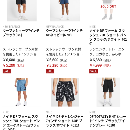
NEW BALANCE
NEW BALANCE
NIKE
ウーブンショーツ7インチ
ウーブンショーツ7インチ
ナイキ DF フォーム スウ
ブラック(BK)
NBネイビー(NNY)
ッシュ 7UL ショート パン
ツ ブラック/ホワイト（01
0）
ストレッチウーブン素材
ストレッチウーブン素材
ランニング、トレーニン
を使用した7インチショー
を使用した7インチショー
グ、ヨガなど、あらゆる
ツです。日本人の体系に
ツです。日本人の体系に
アクティビティに最適
￥6,600
￥6,600
￥6,380
（税込）
（税込）
（税込）
合うようスマ...
合うようスマ...
な、シンプルなデ...
￥5,280
￥5,280
￥4,999
（税込）
（税込）
（税込）
SALE
SALE
SALE
NIKE
NIKE
NIKE
ナイキ DF フォーム スウ
ナイキ DF チャレンジャー
DF TOTALTY KNT ショー
ッシュ 7UL ショート パン
7インチ ショート AOP ブ
ト9インチ ブラック/アイ
ツ エーゲストーム/ブラッ
ラック/ホワイト（011）
アングレー（010）
ク（429）