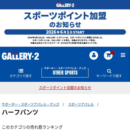
サポーター・スポーツアパレル・グッズ
OTHER SPORTS
カテゴリで探す
キーワードで探す
スポーツポイント加盟のお知らせ
インナーウェア―
サポーター・スポーツアパレル・グッズのどんな商
品・情報をお探しですか？
サポーター・スポーツアパレル・グッズ
スポーツアパレル
サプリメント
インナーシャツ
サンダル
ホエイ
サポーター
テーピング
ザムスト
ハーフパンツ
ブレーカー
スウェット
ザムスト
インナーパンツ・タイツ
サポーター
アミノ酸
このカテゴリの売れ筋ランキング