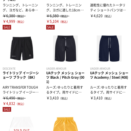
ランニング、トレーニン
ランニング、トレーニン
速乾性に優れたトータリ
グ、ヨガなど、あらゆる
グ、ヨガに適した18cm チ
ティ ショートパンツは、
アクティビティに最適
ャレンジャー ショートパ
トレーニング用にデザイ
￥6,380
￥6,380
￥4,620
（税込）
（税込）
（税込）
な、シンプルなデ...
ンツは...
ンされたシン...
￥4,999
￥5,104
（税込）
（税込）
SALE
SALE
DESCENTE
UNDER ARMOUR
UNDER ARMOUR
ライトリップ イージーシ
UAテック メッシュ ショー
UAテック メッシュ ショー
ョーツ ブラック（BK）
ツ Black / Pitch Gray (00
ツ Academy / Steel (408)
1)
AIRY TRANSFER TOUGH
ルーズ: ゆったりと着用す
ルーズ: ゆったりと着用す
ライトリップ イージーシ
るタイプ。両サイドにポ
るタイプ。両サイドにポ
ョーツ 表面がリ...
ケット水分コントロー
ケット水分コントロー
￥6,490
￥3,410
￥3,410
（税込）
（税込）
（税込）
ル：汗に...
ル：汗に...
￥4,832
（税込）
SALE