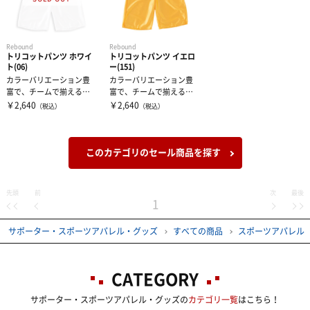
Rebound
Rebound
トリコットパンツ ホワイ
トリコットパンツ イエロ
ト(06)
ー(151)
カラーバリエーション豊
カラーバリエーション豊
富で、チームで揃えるも
富で、チームで揃えるも
よし！お友達と色違いで
よし！お友達と色違いで
￥2,640
￥2,640
（税込）
（税込）
揃えるのもアリ...
揃えるのもアリ...
このカテゴリのセール商品を探す
先頭
前
次
最後
1
サポーター・スポーツアパレル・グッズ
すべての商品
スポーツアパレル
CATEGORY
サポーター・スポーツアパレル・グッズの
カテゴリ一覧
はこちら！