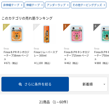
非伸縮テープ
伸縮テープ
アンダーラップ
その他テーピンググッズ
バドミントンラケット
ソフトテニス用
ウェアー
オールコート用シューズ
このカテゴリの売れ筋ランキング
ジュニア用ラケット
バドミントン用
オムニ・クレー用シューズ
ボール
ユニセックス
カーペット用シューズ
レディース
シャトル
硬式テニスボール
オムニ用シューズ
ソックス
ソフトテニスボール
アクセサリー・グッズ
finoa
finoa
finoa
finoa
Finoa B.Pキネシオロジ
Finoaリムーバースプ
Finoa B.Pキネシオロジ
Finoa B.
ーテープ38mm ベージ
レー 300ml
ーテープ25mm ベージ
ーテープ50m
ュ
ュ
ュ
クレー用シューズ
ジュニア
インナーウェア―
ラケットバッグ
￥671
￥1,100
￥462
￥880
（税込）
（税込）
（税込）
（税込
バドミントン用シューズ
キャップ・サンバイザー
リュックサック・その他バッグ
サプリメント
インナーシャツ
さらに条件を絞る
新着順
ジュニアシューズ
グリップテープ
インナーパンツ・タイツ
サポーター
アミノ酸
その他アクセサリー・グッズ
レディスインナー
ビタミン・ミネラル
テーピング
ひじ・手首・指用サポーター
21商品
（1～60件）