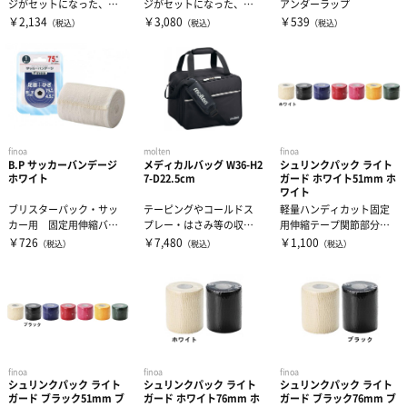
ジがセットになった、ア
ジがセットになった、ア
アンダーラップ
スウェット
タオル
スレチックトレーナーが
スレチックトレーナーが
有酸素トレーニング
￥2,134
￥3,080
￥539
（税込）
（税込）
（税込）
行う実践的なア...
行う実践的なア...
ウィンドブレーカー・ピステ
リストバンド・ヘアバンド
エクササイズマット
コート
その他
ケア・コンディション
finoa
molten
finoa
B.P サッカーバンデージ
メディカルバッグ W36-H2
シュリンクパック ライト
レディース＆ジュニア
ホワイト
7-D22.5cm
ガード ホワイト51mm ホ
ワイト
ブリスターパック・サッ
テーピングやコールドス
軽量ハンディカット固定
リカバリーウェア
カー用 固定用伸縮バン
プレー・はさみ等の収納
用伸縮テープ関節部分か
デージ•サッカーに最適な
に便利なちょうどいいサ
ら筋肉まで、様々な部位
￥726
￥7,480
￥1,100
（税込）
（税込）
（税込）
足首捻挫予防...
イズのメディカ...
に使用できる伸...
finoa
finoa
finoa
シュリンクパック ライト
シュリンクパック ライト
シュリンクパック ライト
ガード ブラック51mm ブ
ガード ホワイト76mm ホ
ガード ブラック76mm ブ