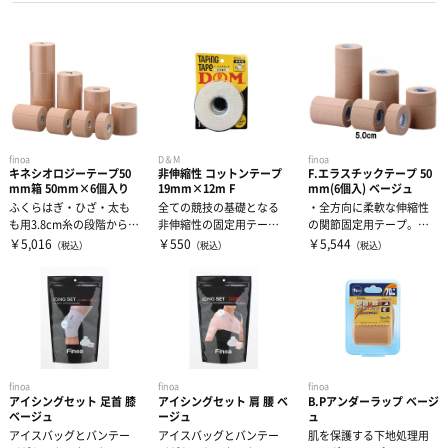
ドリンク
大腿・ふくらはぎ用サポーター
アイシンググッズ
非伸縮テープ
補給食
腰用サポーター
伸縮テープ
トレーニング用品
プロテイン
ひざ用サポーター
アンダーラップ
スポーツアパレル
finoa
D＆M
finoa
キネシオロジーテープ50
非伸縮性 コットンテープ
F.エラスチックテープ 50
その他サプリメント
足首用サポーター
mm箱 50mm×6個入り
19mm×12m F
mm(6個入) ベージュ
その他テーピンググッズ
その他グッズ
半袖シャツ
ふくらはぎ・ひざ・太も
全ての競技の基礎となる
・全方向に柔軟な伸縮性
も用3.8cm糸の段階から使
非伸縮性の固定用テープ
の関節固定用テープ。・
用感にこだわったテー
コットンテープは伸縮性
プロホワイト・テープに
グッズ・アクセサリー
その他サポーター
￥5,016
￥550
￥5,544
（税込）
（税込）
（税込）
長袖シャツ
THE PERSON SELECT
サンダル
プ。使用感...
がなく、動き...
近い固定力。・...
ハーフパンツ
バッグ
ウエイトトレーニング
ソックス
インソール
自体重トレーニング
finoa
finoa
finoa
アイシングセット 足首 膝
アイシングセット 肩 腰 ベ
B.Pアンダーラップ ベージ
トレーニングジャージ
シューレース
バランストレーニング
ベージュ
ージュ
ュ
アイスバッグとバンテー
アイスバッグとバンテー
肌を保護する下地処理用