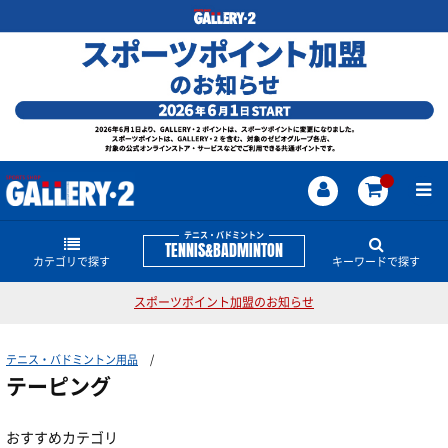
テニス・バドミントン
TENNIS&BADMINTON
カテゴリで探す
キーワードで探す
スポーツポイント加盟のお知らせ
ラケット
テニス・バドミントンのどんな商品・情報をお探し
ですか？
テニス・バドミントン用品
ストリング
硬式テニスラケット
ストリング
PARLEY TENNIS COLLECTION
EZONE
ASTROX
テーピング
グリップ
振動止め
ソフトテニスラケット
シューズ
硬式テニス用
おすすめカテゴリ