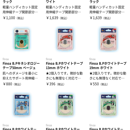
ラック
ワイト
ラック
軽量ハンディカット固定
軽量ハンディカット固定
軽量ハンディカット固定
用伸縮テープ関節部分か
用伸縮テープ関節部分か
用伸縮テープ関節部分か
ら筋肉まで、様々な部位
ら筋肉まで、様々な部位
ら筋肉まで、様々な部位
￥1,100
￥1,639
￥1,639
（税込）
（税込）
（税込）
に使用できる伸...
に使用できる伸...
に使用できる伸...
finoa
finoa
finoa
Finoa B.Pキネシオロジー
Finoa B.Pホワイトテープ
Finoa B.Pホワイトテープ
テープ50mm ベージュ
13mm ホワイト
19mm ホワイト
肌へのダメージを最小に
★2個入りです。微妙な動
★2個入りです。微妙な動
抑えたサポート用伸縮テ
きにも無理なく対応でき
きにも無理なく対応でき
ープ。アクリル系の粘着
る粘着性としなやかさを
る粘着性としなやかさを
￥880
￥396
￥550
（税込）
（税込）
（税込）
剤を使用し、筋...
兼備。柔軟性...
兼備。柔軟性...
finoa
finoa
finoa
Finoa B.Pホワイトテ－
Finoa B.Pホワイトテー
Finoa B.Pホワイトテ－