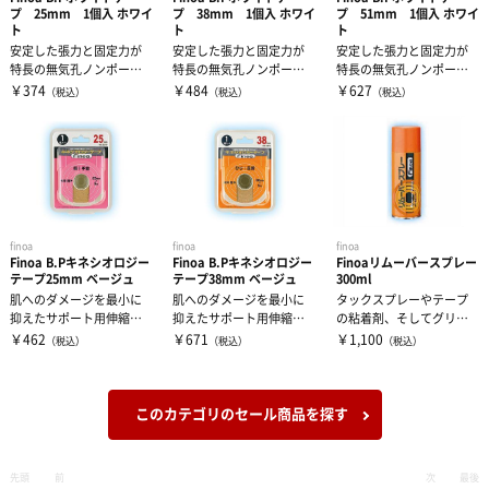
プ 25mm 1個入 ホワイ
プ 38mm 1個入 ホワイ
プ 51mm 1個入 ホワイ
ト
ト
ト
安定した張力と固定力が
安定した張力と固定力が
安定した張力と固定力が
特長の無気孔ノンポーラ
特長の無気孔ノンポーラ
特長の無気孔ノンポーラ
ステープ。手首のテーピ
ステープ。足首、ひじ、
ステープ。ひざ、足首の
￥374
￥484
￥627
（税込）
（税込）
（税込）
ングに最適のテ...
ひざのテーピン...
テーピングに最...
finoa
finoa
finoa
Finoa B.Pキネシオロジー
Finoa B.Pキネシオロジー
Finoaリムーバースプレー
テープ25mm ベージュ
テープ38mm ベージュ
300ml
肌へのダメージを最小に
肌へのダメージを最小に
タックスプレーやテープ
抑えたサポート用伸縮テ
抑えたサポート用伸縮テ
の粘着剤、そしてグリー
ープ。アクリル系の粘着
ープ。アクリル系の粘着
ス・軟膏などを除去する
￥462
￥671
￥1,100
（税込）
（税込）
（税込）
剤を使用し、筋...
剤を使用し、筋...
為のスプレー。
このカテゴリのセール商品を探す
先頭
前
次
最後