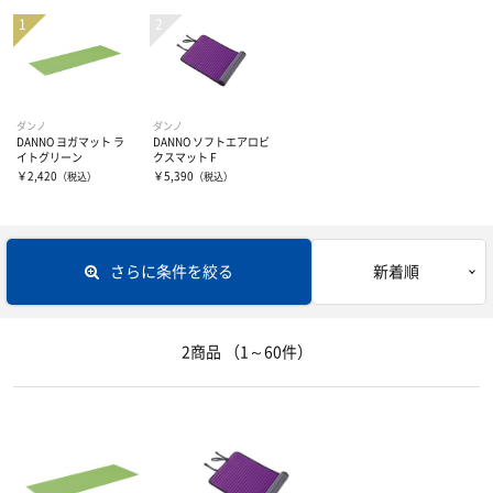
ジュニアサイズ
長距離用スパイク
ソックス
メンズウェアー
ウォーク＆ジョギング
投てき用シューズ
レディスウェアー
キャップ
ランニングソックス
ダンノ
ダンノ
DANNO ヨガマット ラ
DANNO ソフトエアロビ
スローRUN（安全クッション)
スパイクピン
5本指ソックス
グローブ
イトグリーン
クスマット F
￥2,420
￥5,390
（税込）
（税込）
RUNトレーニング
ゲイタ―
アーム・レッグカバー
スピードRUN (軽量・反発)
さらに条件を絞る
新着順
バッグ・ポーチ
トレイルラン
サングラス
2商品
（1～60件）
ジムトレ
時計・心拍計
プレート入り厚底シューズ
その他グッズ・アクセサリー