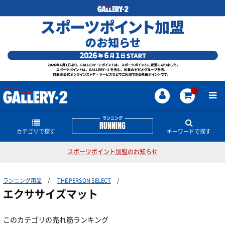
ランニング
RUNNING
カテゴリで探す
キーワードで探す
スポーツポイント加盟のお知らせ
ランニングシューズ
ランニングのどんな商品・情報をお探しですか？
ランニング用品
THE PERSON SELECT
陸上スパイク
レディスサイズ
THE NORTH FACE
ゲルカヤノ
HANZO
GT-2000
SVOLME
エクササイズマット
NIKE
ランキャップ
サロモン
その他シューズ・グッズ
ウェアー
短距離用スパイク
このカテゴリの売れ筋ランキング