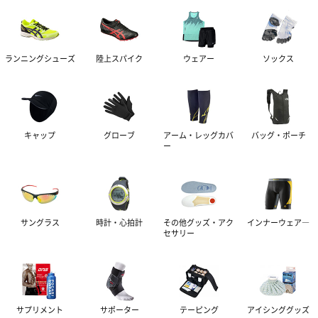
グッズ・アクセサリー
その他サポーター
長袖シャツ
THE PERSON SELECT
サンダル
ハーフパンツ
バッグ
ウエイトトレーニング
ランニングシューズ
陸上スパイク
ウェアー
ソックス
ソックス
インソール
自体重トレーニング
トレーニングジャージ
シューレース
バランストレーニング
キャップ
グローブ
アーム・レッグカバ
バッグ・ポーチ
ー
スウェット
タオル
有酸素トレーニング
ウィンドブレーカー・ピステ
リストバンド・ヘアバンド
エクササイズマット
サングラス
時計・心拍計
その他グッズ・アク
インナーウェア―
セサリー
コート
その他
ケア・コンディション
レディース＆ジュニア
サプリメント
サポーター
テーピング
アイシンググッズ