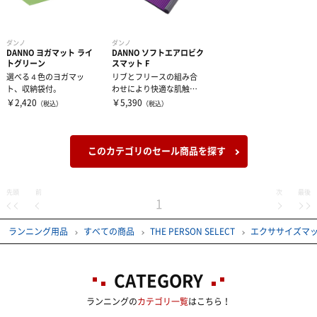
インナーウェア―
ダンノ
ダンノ
DANNO ヨガマット ライ
DANNO ソフトエアロビク
サプリメント
インナーシャツ
トグリーン
スマット F
選べる４色のヨガマッ
リブとフリースの組み合
ト、収納袋付。
わせにより快適な肌触り
インナーパンツ・タイツ
サポーター
アミノ酸
と適度なクッション性を
￥2,420
￥5,390
（税込）
（税込）
実現しました。
レディスインナー
ビタミン・ミネラル
テーピング
ひじ・手首・指用サポーター
このカテゴリのセール商品を探す
ドリンク
大腿・ふくらはぎ用サポーター
アイシンググッズ
非伸縮テープ
先頭
前
次
最後
1
補給食
腰用サポーター
伸縮テープ
トレーニング用品
ランニング用品
すべての商品
THE PERSON SELECT
エクササイズマ
プロテイン
ひざ用サポーター
アンダーラップ
スポーツアパレル
CATEGORY
その他サプリメント
足首用サポーター
その他テーピンググッズ
その他グッズ
半袖シャツ
ランニングの
カテゴリ一覧
はこちら！