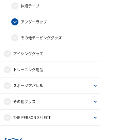
キャップ
補給食
腰用サポーター
伸縮テープ
プロテイン
ひざ用サポーター
アンダーラップ
その他サプリメント
足首用サポーター
その他テーピンググッズ
グッズ・アクセサリー
その他サポーター
アイシンググッズ
トレーニング用品
スポーツアパレル
半袖シャツ
その他グッズ
長袖シャツ
サンダル
THE PERSON SELECT
ハーフパンツ
バッグ
ウエイトトレーニング
キーワード