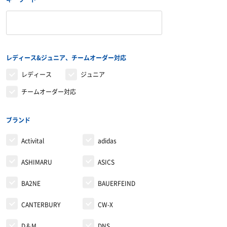
ソックス
インソール
自体重トレーニング
トレーニングジャージ
シューレース
バランストレーニング
レディース&ジュニア、チームオーダー対応
スウェット
タオル
有酸素トレーニング
レディース
ジュニア
チームオーダー対応
ウィンドブレーカー・ピステ
リストバンド・ヘアバンド
エクササイズマット
コート
その他
ケア・コンディション
ブランド
Activital
adidas
レディース＆ジュニア
ASHIMARU
ASICS
リカバリーウェア
BA2NE
BAUERFEIND
CANTERBURY
CW-X
D＆M
DNS