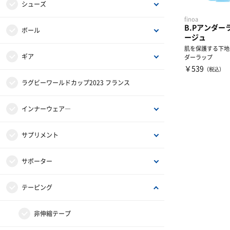
シャツ
シューズ
finoa
B.Pアンダー
パンツ・スパッツ
取替式スパイク
ボール
ージュ
肌を保護する下地
ウォームアップ
固定式スパイク
4号ボール
ギア
ダーラップ
￥539
（税込）
ソックス
その他小物・アクセサリー
5号ボール
ヘッドギア
ラグビーワールドカップ2023 フランス
インナー
マスコットボール
ショルダーガード
インナーウェア―
マウスガード
インナーシャツ
サプリメント
キックティー
インナーパンツ・タイツ
アミノ酸
サポーター
その他小物・アクセサリー
レディスインナー
ビタミン・ミネラル
ひじ・手首・指用サポーター
テーピング
バッグ
ドリンク
大腿・ふくらはぎ用サポーター
非伸縮テープ