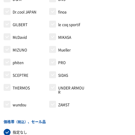
Dr.cool JAPAN
finoa
GILBERT
le coq sportif
McDavid
MIKASA
MIZUNO
Mueller
phiten
PRO
SCEPTRE
SIDAS
THERMOS
UNDER ARMOU
R
wundou
ZAMST
価格帯
、セール品
（税込）
指定なし