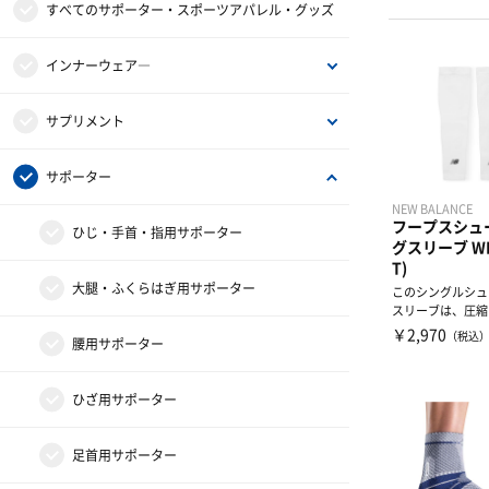
すべてのサポーター・スポーツアパレル・グッズ
インナーウェア―
インナーシャツ
サプリメント
インナーパンツ・タイツ
アミノ酸
サポーター
NEW BALANCE
フープスシュ
レディスインナー
ビタミン・ミネラル
ひじ・手首・指用サポーター
グスリーブ WH
T)
ドリンク
大腿・ふくらはぎ用サポーター
このシングルシュ
スリーブは、圧縮
吸湿発散技術を採
￥2,970
（税込
補給食
腰用サポーター
性...
プロテイン
ひざ用サポーター
その他サプリメント
足首用サポーター