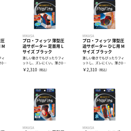
MIKASA
MIKASA
型圧
プロ・フィッツ 薄型圧
プロ・フィッツ 薄型圧
 M
迫サポーター 足首用 L
迫サポーター ひじ用 M
サイズ ブラック
サイズ ブラック
フィ
激しい動きでもぴったりフィ
激しい動きでもぴったりフィ
.6
ットし、ズレにくい。薄さ0.6
ットし、ズレにくい。薄さ0.6
..
mmなのにしっかり圧迫。...
mmなのにしっかり圧迫。...
￥2,310
￥2,310
（税込）
（税込）
MIKASA
MIKASA