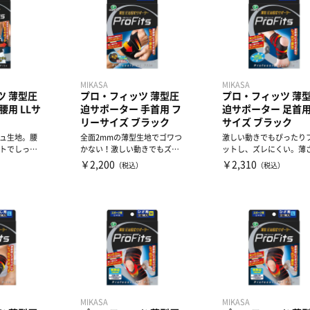
MIKASA
MIKASA
ツ 薄型圧
プロ・フィッツ 薄型圧
プロ・フィッツ 薄
腰用 LLサ
迫サポーター 手首用 フ
迫サポーター 足首用
リーサイズ ブラック
サイズ ブラック
ュ生地。腰
全面2mmの薄型生地でゴワつ
激しい動きでもぴったり
トでしっか
かない！激しい動きでもズレ
ットし、ズレにくい。薄さ0
にくい！
mmなのにしっかり圧迫。.
￥2,200
￥2,310
）
（税込）
（税込）
MIKASA
MIKASA