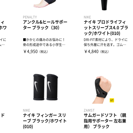
PENALTY
NIKE
フィ
アンクル&ヒールサポー
ナイキ プロドライフィ
ホワ
ター ブラック（30）
ットスリーブス4.0 ブラ
ック/ホワイト(010)
ライに
■かかとの痛みのお悩みに！
DRI-FIT素材により、ドライに
ムバ
骨の形成途中である小学生か
保ち外層に汗を逃す。ゴムバ
ら中学生にかけての成長痛
ンド部分が快適なフィ...
￥4,950
￥4,840
（税込）
（税込）
（...
NIKE
ZAMST
ッド
ナイキ フィンガー スリ
サムガードソフト （親
ーブ ブラック/ホワイト
指用サポーター 左右兼
(010)
用） ブラック