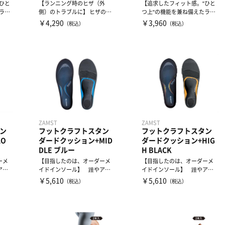
ひと
【ランニング時のヒザ（外
【追求したフィット感。"ひと
ラン
側）のトラブルに】 ヒザの外
つ上"の機能を兼ね備えたラン
.
側へ負担のかかる動きを制限
ニング・ギア】フィット...
￥4,290
￥3,960
（税込）
（税込）
し...
ZAMST
ZAMST
ン
フットクラフトスタン
フットクラフトスタン
O
ダードクッション+MID
ダードクッション+HIG
DLE ブルー
H BLACK
ーメ
【目指したのは、オーダーメ
【目指したのは、オーダーメ
アキ
イドインソール】 踵やアキ
イドインソール】 踵やアキ
..
レス腱周りへの負担を軽減...
レス腱周りへの負担を軽減...
￥5,610
￥5,610
（税込）
（税込）