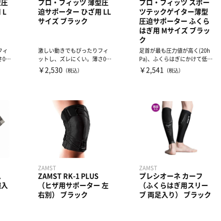
型圧
プロ・フィッツ 薄型圧
プロ・フィッツ スポー
 L
迫サポーター ひざ用 LL
ツテックゲイター薄型
サイズ ブラック
圧迫サポーター ふくら
はぎ用 Mサイズ ブラッ
ク
フィ
激しい動きでもぴったりフィ
足首が最も圧力値が高く(20h
.6
ットし、ズレにくい。薄さ0.6
Pa)、ふくらはぎにかけて低く
..
mmなのにしっかり圧迫。...
なる(14hPa)段...
￥2,530
￥2,541
（税込）
（税込）
ZAMST
ZAMST
ム
ZAMST RK-1 PLUS
プレシオーネ カーフ
腕入
（ヒザ用サポーター 左
（ふくらはぎ用スリー
右別） ブラック
ブ 両足入り） ブラック