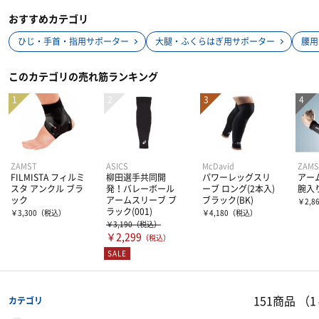
おすすめカテゴリ
ひじ・手首・指用サポーター
大腿・ふくらはぎ用サポーター
腰用
このカテゴリの売れ筋ランキング
ZAMST
ASICS
McDavid
ZAMS
FILMISTA フィルミ
柳田選手共同開
パワーレッグスリ
アー
スタ アンクル ブラ
発！バレーボール
ーブ ロング(2本入)
腕入
ック
アームスリーブ ブ
ブラック(BK)
￥2,8
ラック(001)
￥3,300
（税込）
￥4,180
（税込）
￥3,190
（税込）
￥2,299
（税込）
SALE
151商品
（1
カテゴリ