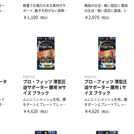
ガー
軽量で圧縮力のある素材がサ
親指の圧迫・軽い固定に 親指
ル、
ポート｡動きを妨げない柔軟性
の圧迫・軽い固定に最適。2ス
技時
と通気性で快適な着け心地｡
テップの簡単装着で、親指...
￥1,100
￥2,970
（税込）
（税込）
MIKASA
MIKASA
ータ
プロ・フィッツ 薄型圧
プロ・フィッツ 薄型圧
迫サポーター 腰用 Mサ
迫サポーター 腰用 Lサ
イズ ブラック
イズ ブラック
ッド
ムレにくいメッシュ生地。腰
ムレにくいメッシュ生地。腰
素早
をボーンとプレートでしっか
をボーンとプレートでしっか
クッ
りサポート。
りサポート。
￥4,620
￥4,620
（税込）
（税込）