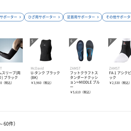
サポーター
ひざ用サポーター
足首用サポーター
その他サポータ
T
McDavid
ZAMST
ZAMST
ムスリーブ(両
U-タンク ブラック
フットクラフトス
FA-1 アシク
り) ブラック
(BK)
タンダードクッシ
ック
ョン+MIDDLE ブル
60
（税込）
￥3,960
（税込）
￥2,530
（税込
ー
￥5,610
（税込）
～60件）