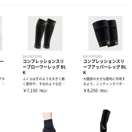
BAUERFEIND
BAUERFEIND
ー
コンプレッションスリ
コンプレッションスリ
ーブローワーレッグ BL
ーブアッパーレッグ BL
K
K
ブタ
ふくらはぎのような大きく動
大腿部の大きな筋肉に作用す
。膝
く筋肉や、すねのような圧を
るよう、ニッティングパター
ショ
かけたくない部分には加える
ンを部位ごとに変更し、適切
￥7,150
￥8,250
（税込）
（税込）
コ...
な...