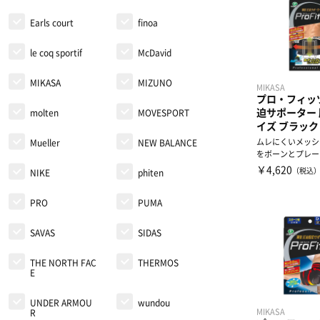
Earls court
finoa
le coq sportif
McDavid
MIKASA
MIZUNO
MIKASA
プロ・フィッ
迫サポーター 
molten
MOVESPORT
イズ ブラック
ムレにくいメッシ
Mueller
NEW BALANCE
をボーンとプレー
りサポート。
￥4,620
（税込
NIKE
phiten
PRO
PUMA
SAVAS
SIDAS
THE NORTH FAC
THERMOS
E
UNDER ARMOU
wundou
MIKASA
R