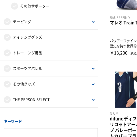
グッズ・アクセサリー
その他サポーター
BAUERFEIND
テーピング
マレオ Train 
非伸縮テープ
アイシンググッズ
バウアーファイン
歴史を持つ世界的
コンプレッション
￥13,200
伸縮テープ
トレーニング用品
（税込
メ...
アンダーラップ
スポーツアパレル
その他テーピンググッズ
半袖シャツ
その他グッズ
長袖シャツ
サンダル
THE PERSON SELECT
D＆M
ハーフパンツ
バッグ
ウエイトトレーニング
difunc ディ
キーワード
リコットアー
ブ バレーボー
ソックス
インソール
自体重トレーニング
ムカバー ブラッ