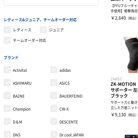
【PFUブルーキ
トレーニングジャージ
シューレース
バランストレーニング
手使用】衝撃吸収
性のある起毛タイ
￥2,640
（税込
レディース&ジュニア、チームオーダー対応
ッ...
スウェット
タオル
有酸素トレーニング
レディース
ジュニア
チームオーダー対応
ウィンドブレーカー・ピステ
リストバンド・ヘアバンド
エクササイズマット
コート
その他
ケア・コンディション
ブランド
Activital
adidas
レディース＆ジュニア
ZAMST
ASHIMARU
ASICS
ZK-MOTIO
リカバリーウェア
サポーター 
ブラック
BA2NE
BAUERFEIND
サポート力と動き
立した万能ニット
Champion
CW-X
性とフィット性を
￥9,130
（税込
N...
D＆M
DESCENTE
DNS
Dr.cool JAPAN