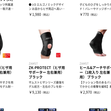
ャッツ所属選
●３D エルゴノミックデザイ
子どものひざをしっかり
・吸汗速乾
ン お皿からヒザ周辺へ高いフ
ド！バレーやドッジボー
プトリコ
ィット性と動きやすさを実...
ダンスなどの子どもの競
￥1,980
￥770
）
（税込）
（税込）
の...
ZAMST
ZAMST
N（ヒザ用
ZK-PROTECT（ヒザ用
ヒール&アーチサポ
左右兼用）
サポーター 左右兼用）
ー（1枚入り 左右兼
ブラック
用） ブラック
やすさを両
ザムストヒザシリーズ最強モ
【クッション性のあるパ
モデル耐久
デル前方・左右のブレを抑え
でかかとの衝撃を緩和】
兼ね備えた
るサポート力最強モデル【左
く形状が復元する素材の
￥9,130
￥2,970
）
（税込）
（税込）
右...
シ...