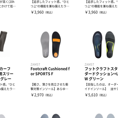
高く(20h
【追求したフィット感。"ひと
【追求したフィット感。"
ぎにかけて低く
つ上"の機能を兼ね備えたラン
つ上"の機能を兼ね備えた
ニング・ギア】フィット...
ニング・ギア】フィット..
￥3,960
￥3,960
）
（税込）
（税込）
ZAMST
ZAMST
 カーフ
Footcraft Cushioned f
フットクラフトスタ
用スリー
or SPORTS F
ダードクッション+L
 グレー
W グリーン
ト感。"ひと
【軽さ、薄さを両立させた衝
【目指したのは、オーダ
ね備えたラン
撃対策インソール】あらゆる
イドインソール】 踵や
ット...
動きで衝撃を吸収■様々...
レス腱周りへの負担を軽減.
￥2,970
￥5,610
）
（税込）
（税込）