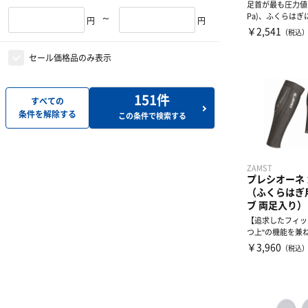
足首が最も圧力値が
Pa)、ふくらは
～
円
円
なる(14hPa)段...
￥2,541
（税込
セール価格品のみ表示
151
件
すべての
条件を解除する
この条件で検索する
ZAMST
プレシオーネ
（ふくらはぎ
ブ 両足入り）
【追求したフィッ
つ上"の機能を兼
ニング・ギア】フィ
￥3,960
（税込