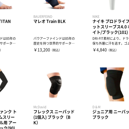
BAUERFEIND
NIKE
TITAN
マレオ Train BLK
ナイキ プロドライ
ットスリーブス4.0 
イト/ブラック(101)
ドは85年の
バウアーファインドは85年の
DRI-FIT素材により、ド
サポーター
歴史を持つ世界的サポーター
保ち外層に汗を逃す。ゴ
ソックス
コンプレッションソックス
ンド部分が快適なフィ...
￥13,200
￥4,840
）
（税込）
（税込）
メ...
McDavid
D＆M
ファンク ト
フレックス ニーパッド
ジュニア用 ニーパ
ムスリー
(1個入) ブラック（B
ブラック
ル用 アー
K）
ク(90)