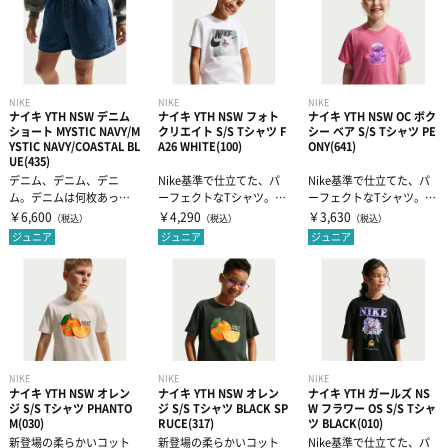
NIKE
NIKE
NIKE
ナイキ YTH NSW デニム
ナイキ YTH NSW フォト
ナイキ YTH NSW OC ボク
ショート MYSTIC NAVY/M
クリエイト S/S Tシャツ F
シー ベア S/S Tシャツ PE
YSTIC NAVY/COASTAL BL
A26 WHITE(100)
ONY(641)
UE(435)
デニム、デニム、デニ
Nike基準で仕立てた、パ
Nike基準で仕立てた、パ
ム。デニムは何枚あって
ーフェクトなTシャツ。適
ーフェクトなTシャツ。適
も足りません。伸縮性の
度なボリュームで程よい
度なボリュームで程よい
￥6,600
￥4,290
￥3,630
（税込）
（税込）
（税込）
あるウエストとド...
ドレープ...
ドレープ...
ジュニア
ジュニア
ジュニア
NIKE
NIKE
NIKE
ナイキ YTH NSW オレン
ナイキ YTH NSW オレン
ナイキ YTH ガールズ NS
ジ S/S Tシャツ PHANTO
ジ S/S Tシャツ BLACK SP
W フラワー OS S/S Tシャ
M(030)
RUCE(317)
ツ BLACK(010)
新登場の柔らかいコット
新登場の柔らかいコット
Nike基準で仕立てた、パ