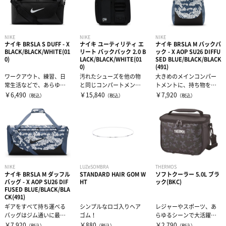
NIKE
NIKE
NIKE
ナイキ BRSLA S DUFF - X
ナイキ ユーティリティ エ
ナイキ BRSLA M バックパ
BLACK/BLACK/WHITE(01
リート バックパック 2.0 B
ック - X AOP SU26 DIFFU
0)
LACK/BLACK/WHITE(01
SED BLUE/BLACK/BLACK
0)
(491)
ワークアウト、練習、日
汚れたシューズを他の物
大きめのメインコンパー
常生活などで、あらゆる
と同じコンパートメント
トメントに、持ち物を整
物を収納できる万能バッ
に入れるのは嫌？ そんな
理して収納可能。最大15
￥6,490
￥15,840
￥7,920
（税込）
（税込）
（税込）
グ。ワークアウ...
あなたにぴっ...
インチのラッ...
NIKE
LUZeSOMBRA
THERMOS
ナイキ BRSLA M ダッフル
STANDARD HAIR GOM W
ソフトクーラー 5.0L ブラ
バッグ - X AOP SU26 DIF
HT
ック(BKC)
FUSED BLUE/BLACK/BLA
CK(491)
ギアをすべて持ち運べる
シンプルなロゴ入りヘア
レジャーやスポーツ、あ
バッグはジム通いに最
ゴム！
らゆるシーンで大活躍！
適。大容量のメインコン
アイシング用品の持ち運
￥7,920
￥880
￥2,790
（税込）
（税込）
（税込）