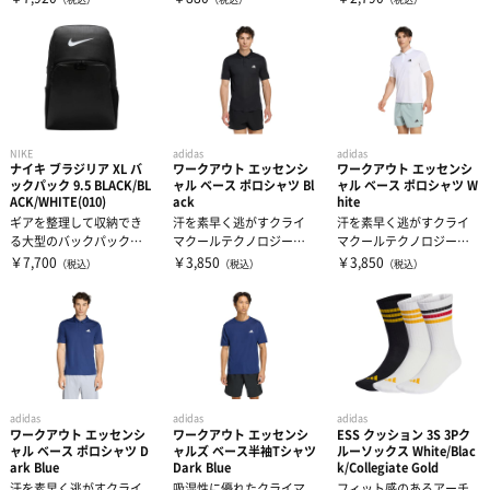
パートメントには...
びにもおすすめ...
NIKE
adidas
adidas
ナイキ ブラジリア XL バ
ワークアウト エッセンシ
ワークアウト エッセンシ
ックパック 9.5 BLACK/BL
ャル ベース ポロシャツ Bl
ャル ベース ポロシャツ W
ACK/WHITE(010)
ack
hite
ギアを整理して収納でき
汗を素早く逃がすクライ
汗を素早く逃がすクライ
る大型のバックパック。
マクールテクノロジー搭
マクールテクノロジー搭
小分けになったたくさん
載で、涼しくドライな着
載で、涼しくドライな着
￥7,700
￥3,850
￥3,850
（税込）
（税込）
（税込）
の収納スペース...
心地をキープす...
心地をキープす...
adidas
adidas
adidas
ワークアウト エッセンシ
ワークアウト エッセンシ
ESS クッション 3S 3Pク
ャル ベース ポロシャツ D
ャルズ ベース半袖Tシャツ
ルーソックス White/Blac
ark Blue
Dark Blue
k/Collegiate Gold
汗を素早く逃がすクライ
吸湿性に優れたクライマ
フィット感のあるアーチ