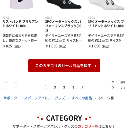
ASICS
ASICS
ASICS
リストバンド ブリリアン
3Pクオーターソックス パ
3Pクオーターソックス ブ
トホワイト(100)
フォーマンスブラック(00
リリアントホワイト(100)
1)
速乾性に優れた糸を採用
デイリーユースできる3足
デイリーユースできる3足
し、快適なフィット性を
組の 約11 ㎝丈(サイズM)
組の 約11 ㎝丈(サイズM)
追求。
のソックス。
のソックス。
￥825
￥1,650
￥1,650
（税込）
（税込）
（税込）
このカテゴリのセール商品を探す
先頭
前
次
最後
1
2
3
4
5
サポーター・スポーツアパレル・グッズ
すべての商品
1ページ目
CATEGORY
サポーター・スポーツアパレル・グッズの
カテゴリ一覧
はこちら！