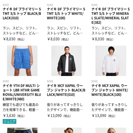
NIKE
NIKE
NIKE
ナイキ DF プライマリー S
ナイキ DF プライマリー S
ナイキ DF プライマリー S
TMT S/S トップ BLACK/B
TMT S/S トップ WHITE/
TMT S/S トップ MINERA
LACK(010)
WHITE(100)
L SLATE/MINERAL SLAT
E(382)
ラン、スピン、リフト、
ラン、スピン、リフト、
ラン、スピン、リフト、
ストレッチなど、どんな
ストレッチなど、どんな
ストレッチなど、どんな
ワークアウトでも、速乾
ワークアウトでも、速乾
ワークアウトでも、速乾
￥8,030
￥8,030
￥8,030
（税込）
（税込）
（税込）
性に優れたプラ...
性に優れたプラ...
性に優れたプラ...
NIKE
NIKE
NIKE
ナイキ YTH DF MULTI シ
ナイキ MCF XAPNL ウー
ナイキ MCF XAPNL ウー
ョート LBR HTHR GAME
ブン ジャケット BLACK/B
ブン ジャケット WHITE/
ROYAL/UNIVERSITY BLU
LACK/WHITE(010)
WHITE/BLACK(100)
E/WHITE(480)
練習でも遊びでも最高の
張りがあってすっきりし
張りがあってすっきりし
力を発揮できる、軽量ニ
たデザインで、機能面も
たデザインで、機能面も
ット素材のショートパン
充実。耐風性と耐水性に
充実。耐風性と耐水性に
￥3,630
￥13,090
￥13,090
（税込）
（税込）
（税込）
ツ。速乾性を高...
優れた素材をカ...
優れた素材をカ...
ジュニア