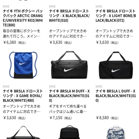
NIKE
NIKE
NIKE
ナイキ YTH ボクシー バッ
ナイキ BRSLA ドロースト
ナイキ BRSLA ドロースト
クパック ARCTIC ORANG
リング - X BLACK/BLACK/
リング - X LIGHT BONE/B
E/UNIVERSITY RED/WHI
WHITE(010)
LACK/BLACK(072)
TE(800)
毎日の冒険にボクシーを
オープントップで大きめ
オープントップで大きめ
連れて行こう。メインコ
のアイテムに対応でき、
のアイテムに対応でき、
ンパートメントにすべて
フロントのジッパー付き
フロントのジッパー付き
￥6,380
￥3,630
￥3,630
（税込）
（税込）
（税込）
のアイテムを楽...
ポケットは必需...
ポケットは必需...
NIKE
NIKE
NIKE
ナイキ BRSLA ドロースト
ナイキ BRSLA M DUFF - X
ナイキ BRSLA L DUFF - X
リング - X GAME ROYAL/
BLACK/BLACK/WHITE(01
BLACK/BLACK/WHITE(01
BLACK/WHITE(480)
0)
0)
オープントップで大きめ
ギアをすべて持ち運べる
のアイテムに対応でき、
バッグはジム通いに最
フロントのジッパー付き
適。大容量のメインコン
￥3,630
￥7,150
￥8,580
（税込）
（税込）
（税込）
ポケットは必需...
パートメントには...