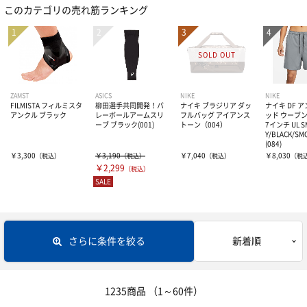
このカテゴリの売れ筋ランキング
レディスインナー
ビタミン・ミネラル
テーピング
ひじ・手首・指用サポーター
ドリンク
大腿・ふくらはぎ用サポーター
アイシンググッズ
非伸縮テープ
補給食
腰用サポーター
伸縮テープ
トレーニング用品
ZAMST
ASICS
NIKE
NIKE
FILMISTA フィルミスタ
柳田選手共同開発！バ
ナイキ ブラジリア ダッ
ナイキ DF 
アンクル ブラック
レーボールアームスリ
フルバッグ アイアンス
ッド ウーブン
ーブ ブラック(001)
トーン（004）
7インチ UL S
プロテイン
ひざ用サポーター
アンダーラップ
スポーツアパレル
Y/BLACK/SM
(084)
￥3,300
￥3,190
￥7,040
￥8,030
（税込）
（税込）
（税込）
（税
その他サプリメント
￥2,299
足首用サポーター
その他テーピンググッズ
（税込）
その他グッズ
半袖シャツ
SALE
グッズ・アクセサリー
その他サポーター
長袖シャツ
THE PERSON SELECT
サンダル
さらに条件を絞る
新着順
ハーフパンツ
バッグ
ウエイトトレーニング
ソックス
インソール
自体重トレーニング
1235商品
（1～60件）