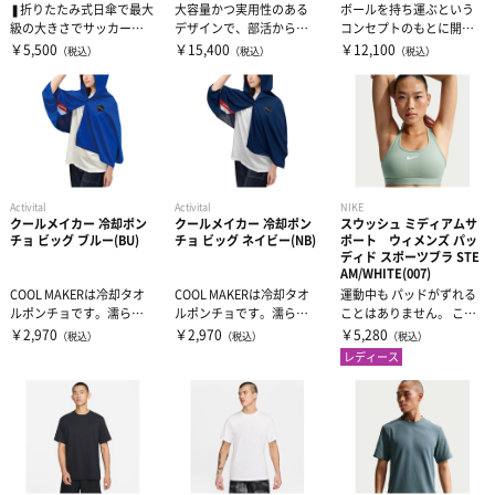
❚折りたたみ式日傘で最大
大容量かつ実用性のある
ボールを持ち運ぶという
級の大きさでサッカーな
デザインで、部活からス
コンセプトのもとに開発
どスポーツ観戦におすす
ポーツシーンまで幅広く
されたバックパック。ア
￥5,500
￥15,400
￥12,100
（税込）
（税込）
（税込）
め一般的な...
ニーズを満たす...
クティビティに...
Activital
Activital
NIKE
クールメイカー 冷却ポン
クールメイカー 冷却ポン
スウッシュ ミディアムサ
チョ ビッグ ブルー(BU)
チョ ビッグ ネイビー(NB)
ポート ウィメンズ パッ
ディド スポーツブラ STE
AM/WHITE(007)
COOL MAKERは冷却タオ
COOL MAKERは冷却タオ
運動中も パッドがずれる
ルポンチョです。濡らし
ルポンチョです。濡らし
ことはありません。 この
て絞り、振るだけで生地
て絞り、振るだけで生地
スウッシュ ブラはパッド
￥2,970
￥2,970
￥5,280
（税込）
（税込）
（税込）
が-1...
が-1...
を縫い込...
レディース