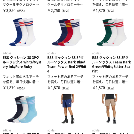
マクールテクノロジー搭
クールテクノロジーを採
を備え、毎日快適に着用
載で、涼しくドライな着
用したワークアウトTシャ
できるクッションソック
￥3,850
￥2,750
￥1,870
（税込）
（税込）
（税込）
心地をキープす...
ツで、涼しく...
ス。足に気を配...
adidas
adidas
adidas
ESS クッション 3S 3Pク
ESS クッション 3S 3Pク
ESS クッション 3S 3Pク
ルーソックス White/Myst
ルーソックス Dark Blue/
ルーソックス Team Dark
ery Ink/Pure Ruby
Team Power Red 2/Whit
Green/White/Better Sca
e
rlet
フィット感のあるアーチ
フィット感のあるアーチ
フィット感のあるアーチ
を備え、毎日快適に着用
を備え、毎日快適に着用
を備え、毎日快適に着用
できるクッションソック
できるクッションソック
できるクッションソック
￥1,870
￥1,870
￥1,870
（税込）
（税込）
（税込）
ス。足に気を配...
ス。足に気を配...
ス。足に気を配...
adidas
adidas
adidas