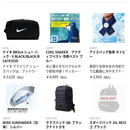
トレーニングジャージ
シューレース
バランストレーニング
スウェット
タオル
有酸素トレーニング
ウィンドブレーカー・ピステ
リストバンド・ヘアバンド
エクササイズマット
NIKE
ZAMST
ZAMST
ナイキ BRSLA シュー バ
COOL SHADER アクテ
アイスバッグ首用 ネイビ
コート
その他
ケア・コンディション
ック - X BLACK/BLACK/B
ィブベスト 冷感ベスト ブ
ー
LACK(010)
ルー
ナイキ ブラジリア シュー
水に濡らすだけでひんや
首回り全体を氷の冷却力
レディース＆ジュニア
ズバッグは、フットウェ
り即効冷感！サッカーな
で広範囲に冷やすアイス
アを他のギアと分けて収
どのスポーツ中の暑さ対
バッグです。❚未着用時と
￥3,630
￥4,499
￥3,960
（税込）
（税込）
（税込）
納し、持ち...
策・UVカット...
比べて首...
リカバリーウェア
ZAMST
NEW ERA
NEW ERA
WIDE SUNSHADER（日
クラブパック 38L ブラッ
スポーツパック 31L NEロ
傘） シルバー
クナイトカモ
ゴ ブラック