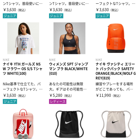
ンTシャツ。普段使いに最
ンTシャツ。普段使いに最
ーフェクトなTシャツ。適
適です。柔らかな軽量コ
適です。柔らかな軽量コ
度なボリュームで程よい
￥3,630
￥3,630
￥3,630
（税込）
（税込）
（税込）
ットン素材は...
ットン素材は...
ドレープ...
ジュニア
ジュニア
ジュニア
NIKE
NIKE
NIKE
ナイキ YTH ガールズ NS
ウィメンズ SPT ジャンプ
ナイキ ヴァシティ エリー
W フラワー OS S/S Tシャ
マン ブラ BLACK/WHITE
ト バックパック SAFETY
ツ WHITE(100)
(010)
ORANGE/BLACK/WOLF G
REY(819)
Nike基準で仕立てた、パ
あなたの可能性は無限
練習やプレーをする場所
ーフェクトなTシャツ。適
大。ギアはその可能性を
がどこであっても、バー
度なボリュームで程よい
引き出すものでなければ
シティ エリート バックパ
￥3,630
￥5,280
￥11,990
（税込）
（税込）
（税込）
ドレープ...
なりません。 縫...
ックがあれ...
ジュニア
レディース