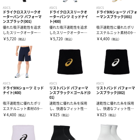
ASICS
ASICS
ASICS
ドライクロススリークオ
ドライクロススリークオ
ドライ9INショーツ パフォ
ーターパンツ パフォーマ
ーターパンツ ミッドナイ
ーマンスブラック(001)
ンスブラック(001)
ト(400)
優れた吸汗速乾性を追求
優れた吸汗速乾性を追求
吸汗速乾性に優れたポリ
したスリークオーター丈
したスリークオーター丈
エステルニット素材の9イ
のクロス素材のアイテ
のクロス素材のアイテ
ンチショーツ・両サイド
￥5,720
￥5,720
￥4,400
（税込）
（税込）
（税込）
ム・優れたUVケ...
ム・優れたUVケ...
と背面に小物...
ASICS
ASICS
ASICS
ドライ9INショーツ ミッド
リストバンド パフォーマ
リストバンド パフォーマ
ナイト(400)
ンスブラック×ゴールド(0
ンスブラック(002)
01)
吸汗速乾性に優れたポリ
速乾性に優れた糸を採用
速乾性に優れた糸を採用
エステルニット素材の9イ
し、快適なフィット性を
し、快適なフィット性を
ンチショーツ・両サイド
追求。
追求。
￥4,400
￥825
￥825
（税込）
（税込）
（税込）
と背面に小物...