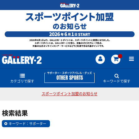
サポーター・スポーツアパレル・グッズ
OTHER SPORTS
カテゴリで探す
キーワードで探す
スポーツポイント加盟のお知らせ
インナーウェア―
サポーター・スポーツアパレル・グッズのどんな商
品・情報をお探しですか？
検索結果
サプリメント
インナーシャツ
サンダル
ホエイ
サポーター
テーピング
ザムスト
キーワード：サポーター
ブレーカー
スウェット
ザムスト
インナーパンツ・タイツ
サポーター
アミノ酸