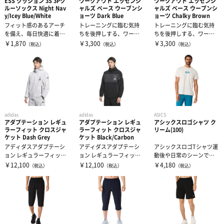
ESS クッション 3S 3Pク
ワークアウト エッセンシ
ワークアウト エッセンシ
ルーソックス Night Nav
ャルズ ベース ウーブンシ
ャルズ ベース ウーブンシ
y/Icey Blue/White
ョーツ Dark Blue
ョーツ Chalky Brown
フィット感のあるアーチ
トレーニングに臨む気持
トレーニングに臨む気持
を備え、毎日快適に着用
ちを後押しする、ワーク
ちを後押しする、ワーク
できるクッションソック
アウト エッセンシャルズ
アウト エッセンシャルズ
￥1,870
￥3,300
￥3,300
（税込）
（税込）
（税込）
ス。足に気を配...
ベース ウ...
ベース ウ...
adidas
adidas
ASICS
アダプテーション レギュ
アダプテーション レギュ
アシックスロゴシャツ ク
ラーフィット クロスジャ
ラーフィット クロスジャ
リーム(100)
ケット Dash Grey
ケット Black/Carbon
アディダスアダプテーシ
アディダスアダプテーシ
アシックスロゴTシャツ運
ョン レギュラーフィット
ョン レギュラーフィット
動後や日常のシーンで活
ライト ウーブン フード付
ライト ウーブン フード付
用するアイテム・綿の風
￥12,100
￥12,100
￥4,180
（税込）
（税込）
（税込）
き フ...
き フ...
合いとDRY...