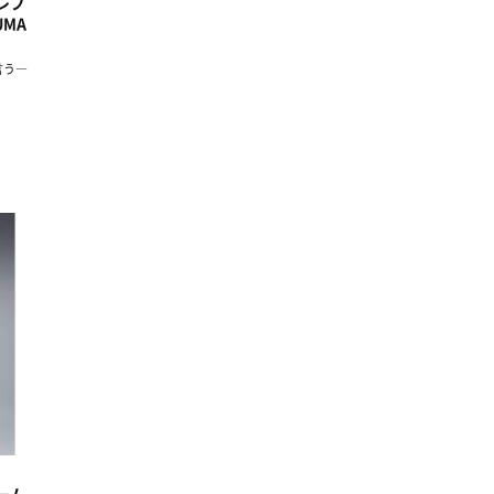
袖レプ
UMA
言う―