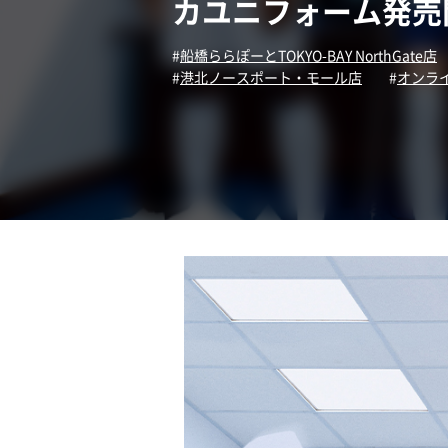
カユニフォーム発売
船橋ららぽーとTOKYO-BAY NorthGate店
港北ノースポート・モール店
オンラ