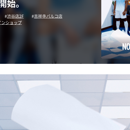
開始。
渋谷店2F
吉祥寺パルコ店
インショップ