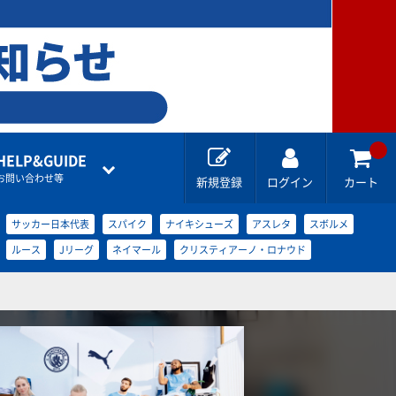
HELP&GUIDE
お問い合わせ等
新規登録
ログイン
カート
サッカー日本代表
スパイク
ナイキシューズ
アスレタ
スボルメ
ルース
Jリーグ
ネイマール
クリスティアーノ・ロナウド