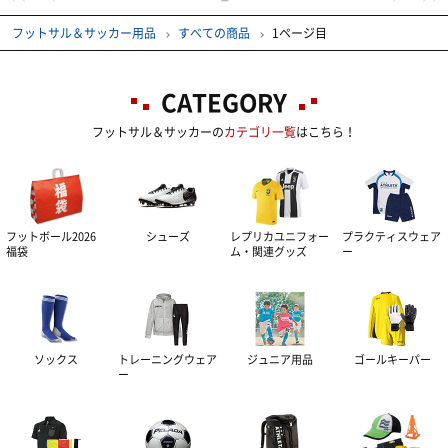
コート用品
その他サプリメント
足首用サポーター
その他テーピンググッズ
その他グッズ
半袖シャツ
フットサル＆サッカー用品
すべての商品
1ページ目
その他グッズ・アクセサリー
グッズ・アクセサリー
その他サポーター
長袖シャツ
THE PERSON SELECT
サンダル
CATEGORY
フットサル＆サッカーの
カテゴリ一覧
はこちら！
ハーフパンツ
バッグ
ウエイトトレーニング
ソックス
インソール
自体重トレーニング
フットボール2026
シューズ
レプリカユニフォー
プラクティスウェア
トレーニングジャージ
シューレース
バランストレーニング
福袋
ム・関連グッズ
ー
スウェット
タオル
有酸素トレーニング
ウィンドブレーカー・ピステ
リストバンド・ヘアバンド
エクササイズマット
ソックス
トレーニングウェア
ジュニア用品
ゴールキーパー
ー
コート
その他
ケア・コンディション