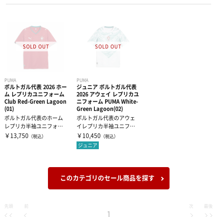
フットサルボール
遠征バッグ
フットボール2026福袋
タオル
リフティング・マスコットボール
トート・ショルダー・ミニバッグ
キャップ
インナーウェア―
ボールバッグ・空気入れ
グローブ
サプリメント
インナーシャツ
PUMA
PUMA
ポルトガル代表 2026 ホー
ジュニア ポルトガル代表
ネックウォーマー
インナーパンツ・タイツ
サポーター
アミノ酸
ム レプリカユニフォーム
2026 アウェイ レプリカユ
Club Red-Green Lagoon
ニフォーム PUMA White-
(01)
Green Lagoon(02)
ポルトガル代表のホーム
ポルトガル代表のアウェ
シンガード
レディスインナー
ビタミン・ミネラル
テーピング
ひじ・手首・指用サポーター
レプリカ半袖ユニフォー
イレプリカ半袖ユニフォ
ムが登場。情熱的な深紅
ームがキッズサイズで登
￥13,750
￥10,450
（税込）
（税込）
と伝統のエンブ...
場。
ビブス
ジュニア
ドリンク
大腿・ふくらはぎ用サポーター
アイシンググッズ
非伸縮テープ
キャプテンマーク
補給食
腰用サポーター
伸縮テープ
トレーニング用品
このカテゴリのセール商品を探す
DVD・書籍
プロテイン
ひざ用サポーター
アンダーラップ
スポーツアパレル
先頭
前
次
最後
1