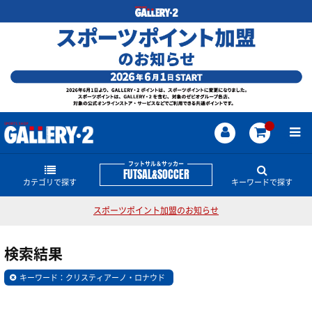
フットサル＆サッカー
FUTSAL&SOCCER
カテゴリで探す
キーワードで探す
スポーツポイント加盟のお知らせ
シューズ
フットサル＆サッカーのどんな商品・情報をお探し
ですか？
検索結果
レプリカユニフォーム・関連グッズ
スパイク
サッカー日本代表
スパイク
ナイキシューズ
アスレタ
キーワード：クリスティアーノ・ロナウド
スボルメ
ルース
Jリーグ
ネイマール
トレーニングシューズ
プラクティスウェアー
日本代表関連ウェアー・グッズ
クリスティアーノ・ロナウド