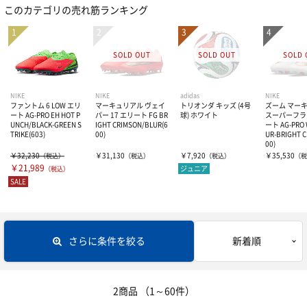
このカテゴリの売れ筋ランキング
インドアシューズ
Jリーグ関連
ソックス
半袖プラシャツ・Tシャツ
シューズ関連商品
ナショナルチーム
長袖プラシャツ・Tシャツ
トレーニングウェアー
ロングストッキング
オフピッチシューズ・サンダル
海外クラブチーム
ポロシャツ
ショートソックス
ジュニア用品
トレーニングジャージ
NIKE
NIKE
adidas
NIKE
ファントム 6 LOW エリ
マーキュリアル ヴェイ
トリオンダ キッズ (4号
ズーム マー
ート AG-PRO EH HOT P
パー 17 エリート FG BR
球) ホワイト
スーパーフライ
UNCH/BLACK-GREEN S
IGHT CRIMSON/BLUR(6
ート AG-PRO 
ジュニアスパイク
オフィシャルマーキング
プラクティスパンツ
スウェット
ゴールキーパー
ジュニアスパイク
TRIKE(603)
00)
UR-BRIGHT 
00)
￥32,230
￥31,130
￥7,920
￥35,530
（税込）
（税込）
（税込）
（税
ジュニアトレーニングシューズ
ASVペスカドーラ町田関連グッズ
￥21,989
ハーフパンツ
ジュニア
ウィンドブレーカー・ピステ
（税込）
ジュニアトレーニングシューズ
レフリー
GKウェアー
SALE
ジュニアインドアシューズ
インナーウェアー
コート
ジュニアインドアシューズ
GKグローブ
ボール
レフリーウェアー
さらに条件を絞る
新着順
ジュニアウェア
GKグッズ
ホイッスル
バッグ
サッカーボール3号・4号球
ジュニア小物
レフリーグッズ
サッカーボール5号球
アクセサリー・グッズ
バックパック（リュック）
2商品
（1～60件）