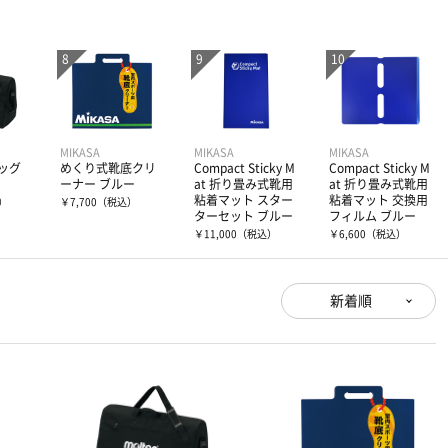
MIKASA
MIKASA
MIKASA
ッグ
めくり式靴底クリ
Compact Sticky M
Compact Sticky M
ーナー ブルー
at 折り畳み式靴用
at 折り畳み式靴用
粘着マット スター
粘着マット 交換用
）
￥7,700
（税込）
ターセット ブルー
フィルム ブルー
￥11,000
（税込）
￥6,600
（税込）
新着順