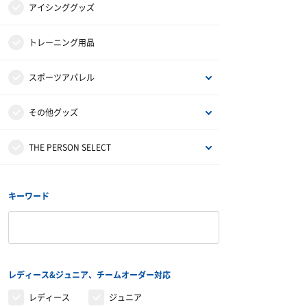
その他グッズ・アクセサリー
ドリンク
大腿・ふくらはぎ用サポーター
非伸縮テープ
アイシンググッズ
補給食
腰用サポーター
伸縮テープ
トレーニング用品
プロテイン
ひざ用サポーター
アンダーラップ
スポーツアパレル
その他サプリメント
足首用サポーター
その他テーピンググッズ
半袖シャツ
その他グッズ
グッズ・アクセサリー
その他サポーター
長袖シャツ
サンダル
THE PERSON SELECT
ハーフパンツ
バッグ
ウエイトトレーニング
キーワード
ソックス
インソール
自体重トレーニング
トレーニングジャージ
シューレース
バランストレーニング
レディース&ジュニア、チームオーダー対応
スウェット
タオル
有酸素トレーニング
レディース
ジュニア