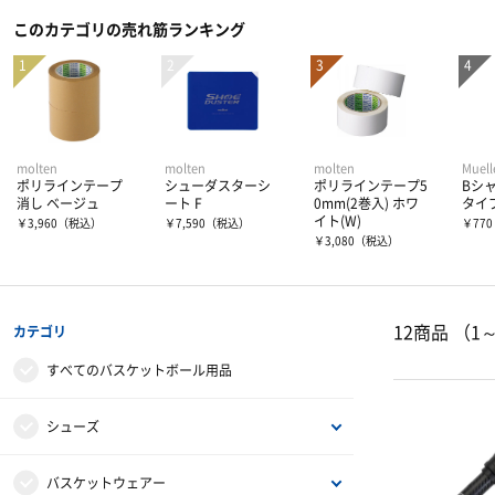
このカテゴリの売れ筋ランキング
molten
molten
molten
Muell
ポリラインテープ
シューダスターシ
ポリラインテープ5
Bシ
消し ベージュ
ート F
0mm(2巻入) ホワ
タイプ
イト(W)
￥3,960
（税込）
￥7,590
（税込）
￥770
￥3,080
（税込）
12商品
（1
カテゴリ
すべてのバスケットボール用品
シューズ
バスケットシューズ
バスケットウェアー