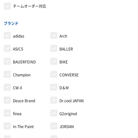
チームオーダー対応
ウィンドブレーカー・ピステ
リストバンド・ヘアバンド
エクササイズマット
コート
その他
ケア・コンディション
ブランド
adidas
Arch
レディース＆ジュニア
ASICS
BALLER
リカバリーウェア
BAUERFEIND
BIKE
Champion
CONVERSE
CW-X
D＆M
Deuce Brand
Dr.cool JAPAN
finoa
G2original
In The Paint
JORDAN