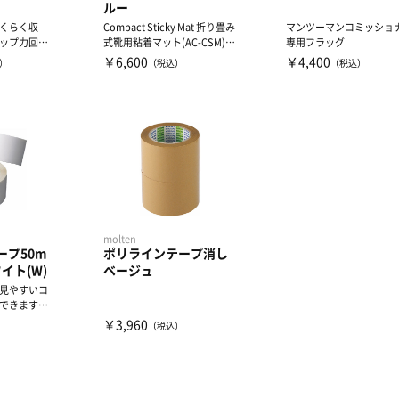
ルー
くらく収
Compact Sticky Mat 折り畳み
マンツーマンコミッショ
ップ力回
式靴用粘着マット(AC-CSM)
専用フラッグ
ス向上の必
の...
￥6,600
￥4,400
）
（税込）
（税込）
molten
ープ50m
ポリラインテープ消し
ワイト(W)
ベージュ
見やすいコ
できます。
直線に適し
￥3,960
）
（税込）