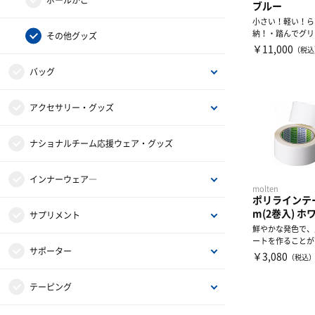
ボールかご
ブルー
小さい！軽い！ら
納！・踏んでグリ
インナーウェア
その他グッズ
復。パフォーマン
￥11,000
（税込
須アイ...
バッグ
バックパック（リュック）
アクセサリー・グッズ
遠征バッグ
タオル
ナショナルチーム応援ウェア・グッズ
トート・ショルダー・ミニバッグ
キャップ
インナーウェア―
molten
ポリラインテ
m(2巻入) ホ
ヘアバンド・リストバンド
インナーシャツ
サプリメント
鮮やかな発色で、
ートを作ることが
作戦版
インナーパンツ・タイツ
アミノ酸
サポーター
伸縮性がないので
￥3,080
（税込
て...
書籍・DVD
レディスインナー
ビタミン・ミネラル
ひじ・手首・指用サポーター
テーピング