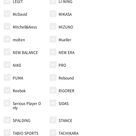
LEGIT
LI-NING
McDavid
MIKASA
Mitchell&Ness
MIZUNO
molten
Mueller
NEW BALANCE
NEW ERA
NIKE
PRO
PUMA
Rebound
Reebok
RIGORER
Serious Player O
SIDAS
nly
SPALDING
STANCE
TABIO SPORTS
TACHIKARA