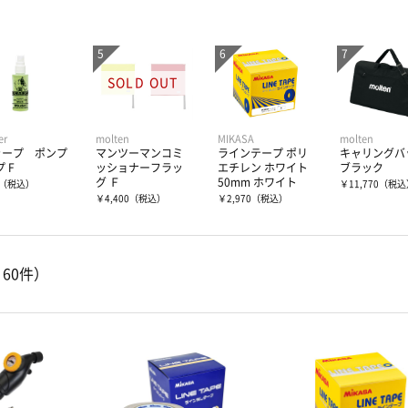
er
molten
MIKASA
molten
ャープ ポンプ
マンツーマンコミ
ラインテープ ポリ
キャリングバ
 F
ッショナーフラッ
エチレン ホワイト
ブラック
グ Ｆ
50mm ホワイト
（税込）
￥11,770
（税込
￥4,400
（税込）
￥2,970
（税込）
～60件）