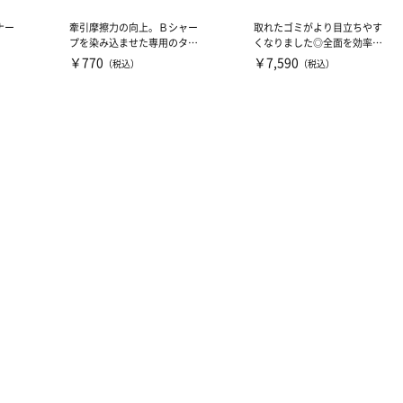
ナー
牽引摩擦力の向上。Ｂシャー
取れたゴミがより目立ちやす
プを染み込ませた専用のタオ
くなりました◎全面を効率的
ルを使用して、室内競技のシ
に使えます
￥770
￥7,590
（税込）
（税込）
ュ...