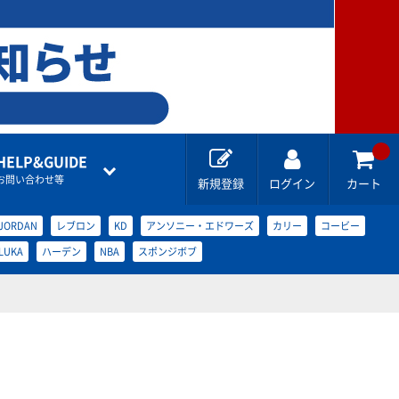
HELP&GUIDE
お問い合わせ等
新規登録
ログイン
カート
JORDAN
レブロン
KD
アンソニー・エドワーズ
カリー
コービー
LUKA
ハーデン
NBA
スポンジボブ