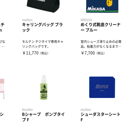
molten
MIKASA
エチ
キャリングバッグ ブラ
めくり式靴底クリーナ
m
ック
ー ブルー
びな
モルテン デジタイマ専用キャ
室内シューズ滑り止めの必需
、直
リングバッグです。
品。粘着力がなくなるまで使
え、なくなればシートをめく
￥11,770
￥7,700
（税込）
（税込）
っ...
Mueller
molten
シ
Bシャープ ポンプタイ
シューダスターシート
プ F
F