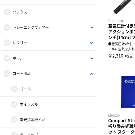
オフコートシューズ
半袖シャツ
ソックス
SPALDING
空気圧計付き
レディス＆ジュニアにオススメ
長袖シャツ
トレーニングウェアー
アクションポン
ンチ(14cm)
シューズバッグ
プラクティスパンツ
トレーニングジャージ
レフリー
●空気圧計が付い
ールに空気を入れ
りしながら空気圧
￥2,310
（税込
その他グッズ
レディスシャツ
ウィンドブレーカー
レフリーシューズ
ボール
可...
レディスパンツ
スウェット
レフリーウェア
5号・キッズ用ボール
コート用品
ジュニアシャツ
コート・ジャケット
ホイッスル、レフリーグッズ
6号球
ゴール
ジュニアパンツ
7号球
ホイッスル
MIKASA
タンクトップ・ノースリーブ
ボールバッグ
電光掲示板とか
Compact Sti
折り畳み式靴
ット スター
ポロシャツ
その他グッズ