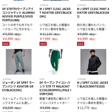
NIKE
JORDAN
JORDAN
DF STRTFVウーブンアイ
M J SPRT CLSSC JACKE
M J SPRT CLSSC PANT A
コンジャケット ALUMINU
T AVIATOR GREY/BLACK
VIATOR GREY/BLACK(04
M/VIVID PURPLE/VIVID
(041)
1)
PURPLE(468)
コートの中でも外でもワ
シワ加工を施した軽量の
耐久性に優れたパンツ。
ードローブに欠かせな
ナイロン素材を使用し、
シワ加工を施した軽量の
い、軽量で通気性に優れ
クラシックなトラックス
ナイロン素材を使用し、
￥9,350
￥11,110
￥9,900
（税込）
（税込）
（税込）
たアイコン ジャ...
ーツスタイルに...
クラシックなト...
￥6,999
￥7,999
￥6,999
（税込）
（税込）
（税込）
SALE
SALE
SALE
JORDAN
NIKE
JORDAN
ジョーダン DF SPRT ウー
DF ウーブン アイコン パ
M J SPRT CLSSC JACKE
ブンパンツ AVIATOR GR
ンツ STR TF MALACHIT
T BLACK/WHITE(010)
EY/BLACK(041)
E/CHLOROPHYLL/PALE I
VORY(365)
ウォームアップにもリラ
軽量で通気性に優れたア
シワ加工を施した軽量の
ックスタイムにも適し
イコン バスケットボール
ナイロン素材を使用し、
た、軽量で動きやすいデ
パンツ。速乾性に優れた
クラシックなトラックス
￥8,030
￥9,900
￥11,770
（税込）
（税込）
（税込）
ザイン。このスト...
ウーブンシェ...
ーツスタイルに...