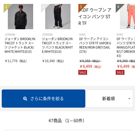
レディス＆ジュニアにオススメ
長袖シャツ
トレーニングウェアー
シューズバッグ
プラクティスパンツ
レフリー
トレーニングジャージ
JORDAN
JORDAN
NIKE
NIKE
ジョーダン BROOKLYN
ジョーダン BROOKLYN
DF ウーブン アイコン
DF ウーブン
その他グッズ
レディスシャツ
ウィンドブレーカー
ボール
レフリーシューズ
TRICOT トラック スー
TRICOT トラック スー
パンツ STR TF VAPOR G
パンツ STR TF
ツ ジャケット BLACK/
ツ パンツ BLACK/WHIT
REEN/IRON GREY/SAIL
MANGO/FLAT
WHITE/WHITE(010)
E/WHITE(010)
(376)
R/LT OREWO
43)
レディスパンツ
スウェット
レフリーウェア
コート用品
5号・キッズ用ボール
￥11,770
￥10,340
￥9,350
￥9,350
（税込）
（税込）
（税込）
（税
￥6,499
￥6,499
（税込）
（税
SALE
SALE
ジュニアシャツ
コート・ジャケット
ホイッスル、レフリーグッズ
6号球
バッグ
ゴール
ジュニアパンツ
7号球
ホイッスル
アクセサリー・グッズ
バックパック（リュック）
さらに条件を絞る
新着順
タンクトップ・ノースリーブ
ボールバッグ
電光掲示板とか
遠征バッグ
ナショナルチーム応援ウェア・グッズ
タオル
47商品
（1～60件）
ポロシャツ
その他グッズ
ボールかご
トート・ショルダー・ミニバッグ
キャップ
インナーウェア―