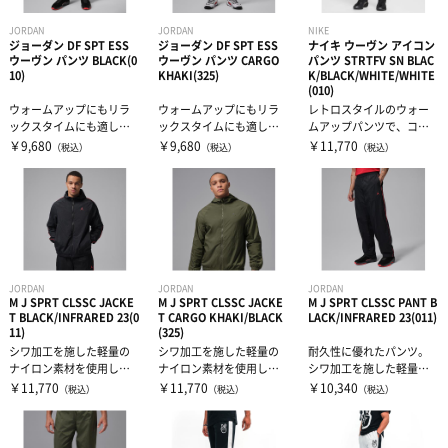
JORDAN
JORDAN
NIKE
ジョーダン DF SPT ESS
ジョーダン DF SPT ESS
ナイキ ウーヴン アイコン
ウーヴン パンツ BLACK(0
ウーヴン パンツ CARGO
パンツ STRTFV SN BLAC
10)
KHAKI(325)
K/BLACK/WHITE/WHITE
(010)
ウォームアップにもリラ
ウォームアップにもリラ
レトロスタイルのウォー
ックスタイムにも適し
ックスタイムにも適し
ムアップパンツで、コー
た、軽量で動きやすいデ
た、軽量で動きやすいデ
トサイドでの個性的なス
￥9,680
￥9,680
￥11,770
（税込）
（税込）
（税込）
ザイン。Nike...
ザイン。Nike...
タイルをアピー...
JORDAN
JORDAN
JORDAN
M J SPRT CLSSC JACKE
M J SPRT CLSSC JACKE
M J SPRT CLSSC PANT B
T BLACK/INFRARED 23(0
T CARGO KHAKI/BLACK
LACK/INFRARED 23(011)
11)
(325)
シワ加工を施した軽量の
シワ加工を施した軽量の
耐久性に優れたパンツ。
ナイロン素材を使用し、
ナイロン素材を使用し、
シワ加工を施した軽量の
クラシックなトラックス
クラシックなトラックス
ナイロン素材を使用し、
￥11,770
￥11,770
￥10,340
（税込）
（税込）
（税込）
ーツスタイルに...
ーツスタイルに...
クラシックなト...