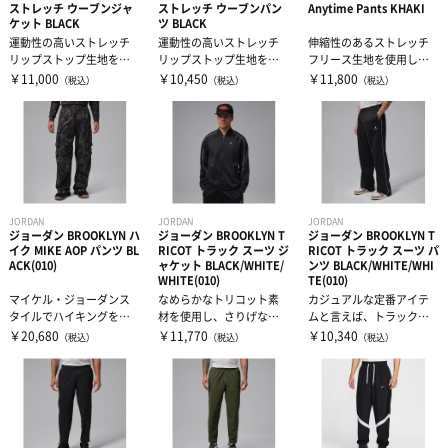
ストレッチ ウーブンジャ
ストレッチ ウーブンパン
Anytime Pants KHAKI
ケット BLACK
ツ BLACK
運動性の高いストレッチ
運動性の高いストレッチ
伸縮性のあるストレッチ
リップストップ生地を採
リップストップ生地を採
フリース生地を使用した
用。レイヤリングしても
用。レイヤリングしても
細身のジョガーパンツ。
￥11,000
￥10,450
￥11,800
（税込）
（税込）
（税込）
動きを妨げない...
動きを妨げない...
生地自体に伸縮...
JORDAN
JORDAN
JORDAN
ジョーダン BROOKLYN ハ
ジョーダン BROOKLYN T
ジョーダン BROOKLYN T
イク MIKE AOP パンツ BL
RICOT トラック スーツ ジ
RICOT トラック スーツ パ
ACK(010)
ャケット BLACK/WHITE/
ンツ BLACK/WHITE/WHI
WHITE(010)
TE(010)
マイケル・ジョーダンス
なめらかなトリコット素
カジュアルな定番アイテ
タイルでハイキングを楽
材を使用し、さりげないJ
ムと言えば、トラック⁠パ
しもう。レトロな雰囲気
ordanスタイルで仕上げた
ンツは外せません。快適
￥20,680
￥11,770
￥10,340
（税込）
（税込）
（税込）
のパンツ。脚部...
定番の...
でスポーティ...