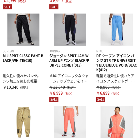
￥4,999
￥6,999
（税込）
（税込）
SALE
SALE
JORDAN
JORDAN
NIKE
M J SPRT CLSSC PANT B
ジョーダン SPRT JAM W
DF ウーブン アイコン パ
LACK/WHITE(010)
ARM UP パンツ BLACK/P
ンツ STR TF UNIVERSIT
URPLE COMET(013)
Y BLUE/BLUE VOID/BLAC
K(412)
耐久性に優れたパンツ。
MJのアイコニックなウォ
軽量で通気性に優れたア
シワ加工を施した軽量の
ームアップウェアをイメ
イコン バスケットボール
ナイロン素材を使用し、
ージしたスタイルに着替
パンツ。速乾性に優れた
￥10,340
￥13,640
￥9,900
（税込）
（税込）
（税込）
クラシックなト...
えよう。 撥...
ウーブンシェ...
￥8,999
￥6,899
（税込）
（税込）
SALE
SALE