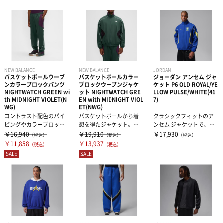
インナーウェア
その他グッズ
ヘアバンド・リストバンド
サプリメント
インナーシャツ
作戦版
インナーパンツ・タイツ
サポーター
アミノ酸
書籍・DVD
レディスインナー
ビタミン・ミネラル
テーピング
ひじ・手首・指用サポーター
NEW BALANCE
NEW BALANCE
JORDAN
バスケットボールウーブ
バスケットボールカラー
ジョーダン アンセム ジャ
ンカラーブロックパンツ
ブロックウーブンジャケ
ケット P6 OLD ROYAL/YE
NIGHTWATCH GREEN wi
ット NIGHTWATCH GRE
LLOW PULSE/WHITE(41
その他グッズ・アクセサリー
ドリンク
大腿・ふくらはぎ用サポーター
アイシンググッズ
非伸縮テープ
th MIDNIGHT VIOLET(N
EN with MIDNIGHT VIOL
7)
WG)
ET(NWG)
コントラスト配色のパイ
バスケットボールから着
クラシックフィットのア
補給食
腰用サポーター
伸縮テープ
トレーニング用品
ピングやカラーブロック
想を得たジャケット。カ
ンセム ジャケットで、
のパネル、ジップポケッ
ラーブロッキング、コン
堂々と史上最高のプレー
￥16,940
￥19,910
￥17,930
（税込）
（税込）
（税込）
トを備え、バス...
トラストパイピ...
ヤーをアピール...
￥11,858
￥13,937
（税込）
（税込）
プロテイン
ひざ用サポーター
アンダーラップ
スポーツアパレル
SALE
SALE
その他サプリメント
足首用サポーター
その他テーピンググッズ
その他グッズ
半袖シャツ
グッズ・アクセサリー
その他サポーター
長袖シャツ
THE PERSON SELECT
サンダル