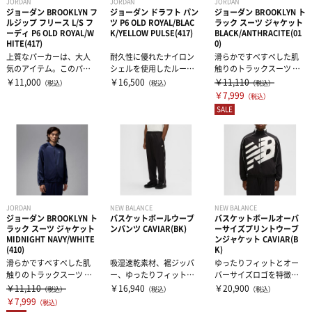
JORDAN
JORDAN
JORDAN
ジョーダン BROOKLYN フ
ジョーダン ドラフト パン
ジョーダン BROOKLYN ト
ハーフパンツ
バッグ
ウエイトトレーニング
ルジップ フリース L/S フ
ツ P6 OLD ROYAL/BLAC
ラック スーツ ジャケット
ーディ P6 OLD ROYAL/W
K/YELLOW PULSE(417)
BLACK/ANTHRACITE(01
HITE(417)
0)
ソックス
インソール
自体重トレーニング
上質なパーカーは、大人
耐久性に優れたナイロン
滑らかですべすべした肌
気のアイテム。このパー
シェルを使用したルーズ
触りのトラックスーツ ジ
カーは快適さを追求して
フィットパンツ。快適な
ャケットで、体をしっか
￥11,000
￥16,500
￥11,110
（税込）
（税込）
（税込）
います。適度な...
定番アイテムと...
りとカバー。...
トレーニングジャージ
シューレース
バランストレーニング
￥7,999
（税込）
SALE
スウェット
タオル
有酸素トレーニング
ウィンドブレーカー・ピステ
リストバンド・ヘアバンド
エクササイズマット
コート
その他
JORDAN
NEW BALANCE
NEW BALANCE
ケア・コンディション
ジョーダン BROOKLYN ト
バスケットボールウーブ
バスケットボールオーバ
ラック スーツ ジャケット
ンパンツ CAVIAR(BK)
ーサイズプリントウーブ
MIDNIGHT NAVY/WHITE
ンジャケット CAVIAR(B
レディース＆ジュニア
(410)
K)
滑らかですべすべした肌
吸湿速乾素材、裾ジッパ
ゆったりフィットとオー
触りのトラックスーツ ジ
ー、ゆったりフィットを
バーサイズロゴを特徴と
リカバリーウェア
ャケットで、体をしっか
備えたバスケットボール
する、裏地付きのバスケ
￥11,110
￥16,940
￥20,900
（税込）
（税込）
（税込）
りとカバー。...
風パンツで、毎...
ットボール風ジ...
￥7,999
（税込）