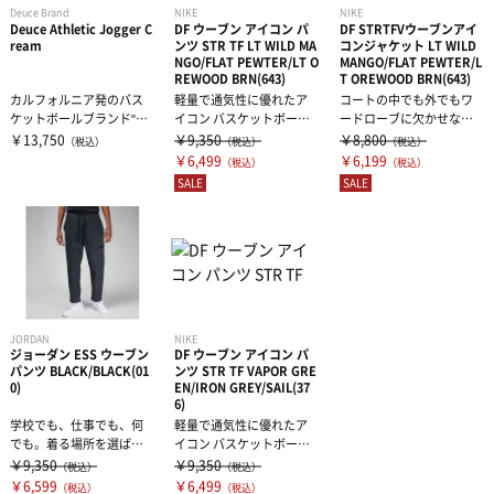
Deuce Brand
NIKE
NIKE
Deuce Athletic Jogger C
DF ウーブン アイコン パ
DF STRTFVウーブンアイ
ream
ンツ STR TF LT WILD MA
コンジャケット LT WILD
NGO/FLAT PEWTER/LT O
MANGO/FLAT PEWTER/L
REWOOD BRN(643)
T OREWOOD BRN(643)
カルフォルニア発のバス
軽量で通気性に優れたア
コートの中でも外でもワ
ケットボールブランド"De
イコン バスケットボール
ードローブに欠かせな
uce Brand（デュースブ
パンツ。速乾性に優れた
い、軽量で通気性に優れ
￥13,750
￥9,350
￥8,800
（税込）
（税込）
（税込）
ラ...
ウーブンシェ...
たアイコン ジャ...
￥6,499
￥6,199
（税込）
（税込）
SALE
SALE
JORDAN
NIKE
ジョーダン ESS ウーブン
DF ウーブン アイコン パ
パンツ BLACK/BLACK(01
ンツ STR TF VAPOR GRE
0)
EN/IRON GREY/SAIL(37
6)
学校でも、仕事でも、何
軽量で通気性に優れたア
でも。着る場所を選ばな
イコン バスケットボール
いパンツです。中央の縫
パンツ。速乾性に優れた
￥9,350
￥9,350
（税込）
（税込）
い目と追加のカ...
ウーブンシェ...
￥6,599
￥6,499
（税込）
（税込）