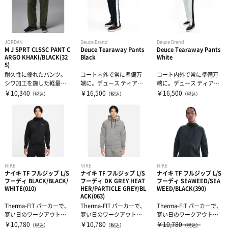
JORDAN
Deuce Brand
Deuce Brand
M J SPRT CLSSC PANT C
Deuce Tearaway Pants
Deuce Tearaway Pants
ARGO KHAKI/BLACK(32
Black
White
5)
耐久性に優れたパンツ。
コート内外で常に準備万
コート内外で常に準備万
シワ加工を施した軽量の
端に。デュース ティアア
端に。デュース ティアア
ナイロン素材を使用し、
ウェイパンツは、パフォ
ウェイパンツは、パフォ
￥10,340
￥16,500
￥16,500
（税込）
（税込）
（税込）
クラシックなト...
ーマンスとス...
ーマンスとス...
NIKE
NIKE
NIKE
ナイキ TF フルジップ L/S
ナイキ TF フルジップ L/S
ナイキ TF フルジップ L/S
フーディ BLACK/BLACK/
フーディ DK GREY HEAT
フーディ SEAWEED/SEA
WHITE(010)
HER/PARTICLE GREY/BL
WEED/BLACK(390)
ACK(063)
Therma-FIT パーカーで、
Therma-FIT パーカーで、
Therma-FIT パーカーで、
寒い日のワークアウトも
寒い日のワークアウトも
寒い日のワークアウトも
暖かく。抜群に柔らかい
暖かく。抜群に柔らかい
暖かく。抜群に柔らかい
￥10,780
￥10,780
￥10,780
（税込）
（税込）
（税込）