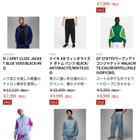
フ...
フ...
フ...
￥7,999
（税込）
SALE
JORDAN
NIKE
NIKE
M J SPRT CLSSC JACKE
ナイキ KB ウィンタライズ
DF STRTFVウーブンアイ
T BLUE VOID/BLACK(49
ド ボトム パンツ BLACK/
コンジャケット MALACHI
2)
ANTHRACITE/WHITE(01
TE/CHLOROPHYLL/PALE
0)
IVORY(365)
シワ加工を施した軽量の
寒さに強い冬仕様のロン
コートの中でも外でもワ
ナイロン素材を使用し、
グパンツ。暖かさが持続
ードローブに欠かせな
クラシックなトラックス
する柔らかなフリース素
い、軽量で通気性に優れ
￥11,110
￥15,400
￥9,350
（税込）
（税込）
（税込）
ーツスタイルに...
材と通気性に優...
たアイコン ジャ...
￥7,999
￥9,999
￥6,999
（税込）
（税込）
（税込）
SALE
SALE
SALE