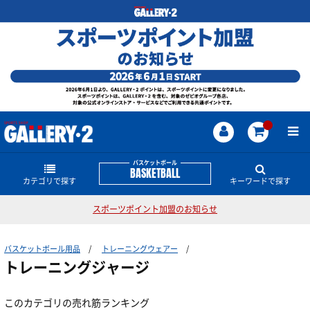
バスケットボール
BASKETBALL
カテゴリで探す
キーワードで探す
スポーツポイント加盟のお知らせ
シューズ
バスケットボールのどんな商品・情報をお探しです
か？
バスケットボール用品
トレーニングウェアー
バスケットウェアー
バスケットシューズ
JORDAN
レブロン
KD
アンソニー・エドワーズ
カリー
トレーニングジャージ
コービー
LUKA
ハーデン
NBA
スポンジボブ
オフコートシューズ
ソックス
半袖シャツ
このカテゴリの売れ筋ランキング