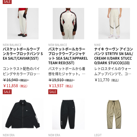
SALE
NEW BALANCE
NEW BALANCE
NIKE
バスケットボールウーブ
バスケットボールカラー
ナイキ ウーヴン アイコン
ンカラーブロックパンツ S
ブロックウーブンジャケ
パンツ STRTFV SN SAIL/
EA SALT/CAVIAR(SST)
ット SEA SALT/APPAREL
CREAM II/DARK STUCC
TEAM RED(SST)
O/DARK STUCCO(133)
コントラスト配色のパイ
バスケットボールから着
レトロスタイルのウォー
ピングやカラーブロック
想を得たジャケット。カ
ムアップパンツで、コー
のパネル、ジップポケッ
ラーブロッキング、コン
トサイドでの個性的なス
￥16,940
￥19,910
￥11,770
（税込）
（税込）
（税込）
トを備え、バス...
トラストパイピ...
タイルをアピー...
￥11,858
￥13,937
（税込）
（税込）
SALE
SALE
NEW ERA
NEW ERA
LEGIT