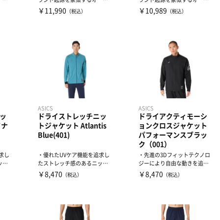
ッ
ンティックロゴグラフィッ
ンティックロゴグラフィッ
￥11,990
￥10,989
（税込）
（税込）
ク...
ク...
ASICS
ASICS
ッ
ドライストレッチニッ
ドライアクティモーシ
ドナ
トジャケット Atlantis
ョンクロスジャケット
Blue(401)
パフォーマンスブラッ
ク（001）
求し
・優れたUVケア機能を追求し
・先進の3Dフィットテクノロ
ット
たストレッチ感のあるニット
ジーにより自由な動きを追
シ
素材を採用・左袖にはアシ
求・優れたUVケア機能と吸
￥8,470
￥8,470
（税込）
（税込）
ッ...
汗...