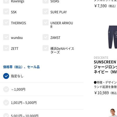
Rawlings
SIDAS
ックジャケットです
￥7,590
（税込
SSK
SURE PLAY
THERMOS
UNDER ARMOU
R
wundou
ZAMST
ZETT
横浜DeNAベイス
ターズ
DESCENTE
SUNSCREEN 
ジャージロン
価格帯
、セール品
（税込）
ネイビー（NV
指定なし
●特徴・デザイン
ランド起源を象徴
～1,000円
ンティックロゴグ
￥10,989
（税込
ク...
1,001円～5,000円
5,001円～10,000円