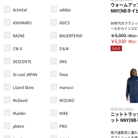
ウォームアッ
Activital
adidas
NNY(NBネイ
ASHIMARU
ASICS
90年代のクラシ
ールからインスピ
を受けたBLACKOU
￥9,900
BA2NE
BAUERFEIND
（税込
￥6,930
（税込
SALE
CW-X
D＆M
DESCENTE
DNS
Dr.cool JAPAN
finoa
Lizard Skins
marucci
McDavid
MIZUNO
NEW BALANCE
Mueller
NIKE
ニットトラッ
ット NNY(N
phiten
PRO
吸汗速乾性に優れた
ダブルニットを使