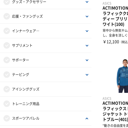
シューズアクセサリー
バットアクセサリー
ストッキング
ジュニア用バッティンググローブ
レガース
審判用ウェアー
硬式球
グッズ・アクセサリー
ASICS
ACTIMOTI
ラフィックク
グリップテープ
キャップ
キャッチャー防具セット
審判用シューズ
軟式球
バッグ
応援・ファングッズ
ディー ブリ
ワイト(100)
背中から熱気やム
ベルト
ヘルメット
審判用アクセサリー
ソフトボール球
タオル
NPBグッズ
インナーウェア―
し、全身を涼しく
供 BACKCOOL構
￥12,100
（税込
ウェアーアクセサリー
防具入れ・ヘルメットケース
トレーニングボール
リストバンド
MLBグッズ
インナーシャツ
サプリメント
アクセサリー
サインボール
防寒グッズ
グッズ・アクセサリー
インナーパンツ・タイツ
アミノ酸
サポーター
ボールケース
スコアブック
レディスインナー
ビタミン・ミネラル
ひじ・手首・指用サポーター
テーピング
グッズ・アクセサリー
ドリンク
大腿・ふくらはぎ用サポーター
非伸縮テープ
アイシンググッズ
ASICS
ACTIMOTI
補給食
腰用サポーター
伸縮テープ
トレーニング用品
ラフィックス
ジャケット 
プロテイン
ひざ用サポーター
アンダーラップ
スポーツアパレル
トブルー(401
“動きの自由度を