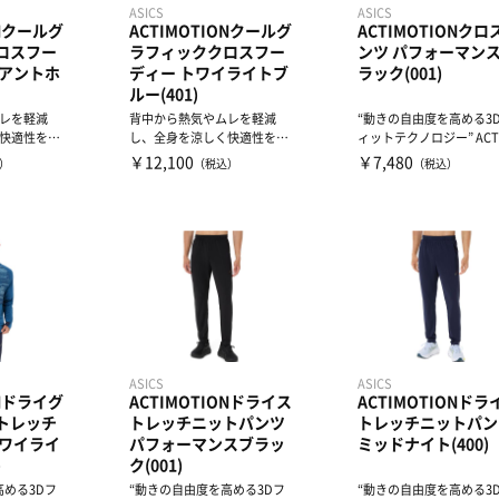
ASICS
ASICS
ONクールグ
ACTIMOTIONクールグ
ACTIMOTIONクロ
ロスフー
ラフィッククロスフー
ンツ パフォーマン
リアントホ
ディー トワイライトブ
ラック(001)
ルー(401)
レを軽減
背中から熱気やムレを軽減
“動きの自由度を高める3
快適性を提
し、全身を涼しく快適性を提
ィットテクノロジー” ACT
造搭載ジ...
供 BACKCOOL構造搭載ジ...
TION採用クロス...
￥12,100
￥7,480
）
（税込）
（税込）
ASICS
ASICS
ONドライグ
ACTIMOTIONドライス
ACTIMOTIONドラ
トレッチ
トレッチニットパンツ
トレッチニットパン
トワイライ
パフォーマンスブラッ
ミッドナイト(400)
)
ク(001)
高める3Dフ
“動きの自由度を高める3Dフ
“動きの自由度を高める3