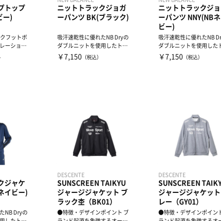
プトップ
ニットトラックジョガ
ニットトラックジョ
ビー)
ーパンツ BK(ブラック)
ーパンツ NNY(NB
ビー)
ックフットボ
吸汗速乾性に優れたNB Dryの
吸汗速乾性に優れたNB Dr
レーション
ダブルニットを使用したトラ
ダブルニットを使用した
Tコ...
ックパンツ。足元をスッ...
ックパンツ。足元をスッ..
￥7,150
￥7,150
）
（税込）
（税込）
）
DESCENTE
DESCENTE
クジャケ
SUNSCREEN TAIKYU
SUNSCREEN TAIK
Bネイビー)
ジャージジャケット ブ
ジャージジャケット
ラック杢（BK01）
レー（GY01）
NB Dryの
●特徴・デザインポイント ブ
●特徴・デザインポイント
用したトラ
ランド起源を象徴するオーセ
ランド起源を象徴するオ