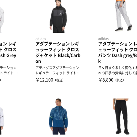
adidas
adidas
ョン レギ
アダプテーション レギ
アダプテーション 
ト クロス
ュラーフィット クロス
ュラーフィット ク
h Grey
ジャケット Black/Carb
パンツ Dash grey/B
on
k
テーション
アディダスアダプテーション
日々目まぐるしく変化す
 ライト ウ
レギュラーフィット ライト ウ
本の四季の気候に対して
...
ーブン フード付き フ...
な快適性を提供するADPTN
￥12,100
￥8,800
）
（税込）
（税込）