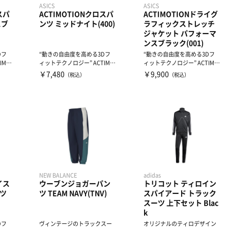
ASICS
ASICS
スパ
ACTIMOTIONクロスパ
ACTIMOTIONドライグ
スブ
ンツ ミッドナイト(400)
ラフィックストレッチ
ジャケット パフォーマ
ンスブラック(001)
Dフ
“動きの自由度を高める3Dフ
“動きの自由度を高める3Dフ
IMO
ィットテクノロジー” ACTIMO
ィットテクノロジー” ACTIMO
TION採用クロス...
TION採用ジャケ...
￥7,480
￥9,900
（税込）
（税込）
NEW BALANCE
adidas
イス
ウーブンジョガーパン
トリコット ティロイン
ツ
ツ TEAM NAVY(TNV)
スパイアード トラック
スーツ 上下セット Blac
k
Dフ
ヴィンテージのトラックスー
オリジナルのティロデザイン