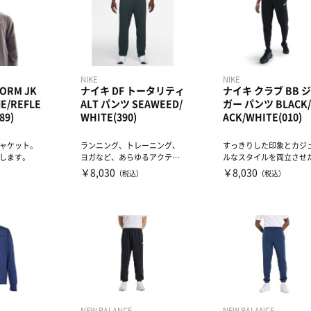
NIKE
NIKE
FORM JK
ナイキ DF トータリティ
ナイキ クラブ BB 
NE/REFLE
ALT パンツ SEAWEED/
ガー パンツ BLACK/
89)
WHITE(390)
ACK/WHITE(010)
ャケット。
ランニング、トレーニング、
すっきりした印象とカジ
します。
ヨガなど、あらゆるアクティ
ルなスタイルを両立させ
ビティに適したパンツ。新し
ラシックなジョガーパン
￥8,030
￥8,030
）
（税込）
（税込）
い...
適...
NEW BALANCE
NEW BALANCE