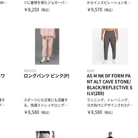
IMO
ツに着想を得たジョガーパン
からインスピレーションを得
ツです。大胆なカラーブロッ
て、アスレチックのヘリテー
￥8,250
￥9,570
（税込）
（税込）
ク...
ジ...
MIKASA
NIKE
ホワ
ロングパンツ ピンク(P)
AS M NK DF FORM PA
NT ALT CAVE STONE/
BLACK/REFLECTIVE S
ILV(289)
躍す
スポーツにも日常にも活躍す
ランニング、トレーニング、
グパ
る、快適ストレッチロングパ
ヨガ向けにデザインされたFor
帛素
ンツ機能性ストレッチ布帛素
mコレクションは、軽量素...
￥8,580
￥8,580
（税込）
（税込）
材...