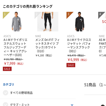
このカテゴリの売れ筋ランキング
ASICS
NIKE
ASICS
NIKE
A-I-Mドライポリエ
メンズ Dri-FIT フィ
A-I-Mドライクロス
AS M
ステルスウェット
ットネスタイツ ブ
ジャケット パフォ
PAN
フルジップフーデ
ラック/ホワイト
ーマンスブラック
ク/
ィー キャリアグレ
（010）
（001）
0）
ーヘザー(020)
￥4,180
（税込）
￥8,470
（税込）
￥7,4
￥10,780
（税込）
￥6,999
（税込）
￥7,999
（税込）
SALE
SALE
51商品
（1
カテゴリ
すべての野球用品
グラブ・ミット