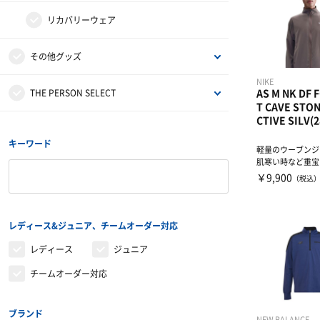
リカバリーウェア
その他グッズ
NIKE
サンダル
AS M NK DF 
THE PERSON SELECT
T CAVE STO
CTIVE SILV(2
バッグ
ウエイトトレーニング
キーワード
軽量のウーブンジ
肌寒い時など重宝
インソール
自体重トレーニング
￥9,900
（税込
シューレース
バランストレーニング
レディース&ジュニア、チームオーダー対応
タオル
有酸素トレーニング
レディース
ジュニア
チームオーダー対応
リストバンド・ヘアバンド
エクササイズマット
その他
ケア・コンディション
ブランド
NEW BALANCE