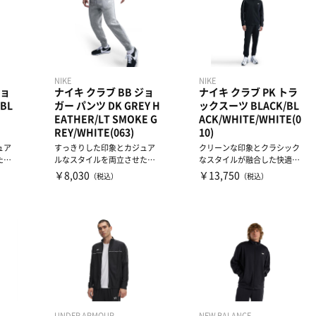
NIKE
NIKE
ジョ
ナイキ クラブ BB ジョ
ナイキ クラブ PK トラ
BL
ガー パンツ DK GREY H
ックスーツ BLACK/BL
EATHER/LT SMOKE G
ACK/WHITE/WHITE(0
REY/WHITE(063)
10)
ュア
すっきりした印象とカジュア
クリーンな印象とクラシック
たク
ルなスタイルを両立させたク
なスタイルが融合した快適な
ツ。
ラシックなジョガーパンツ。
トラックスーツ。軽量のポリ
￥8,030
￥13,750
（税込）
（税込）
適...
ニ...
UNDER ARMOUR
NEW BALANCE