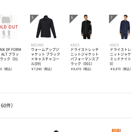
MIZUNO
ASICS
ASICS
 NK DF FORM
ウォームアップジ
ドライストレッチ
ドライストレ
T ALT ブラッ
ャケット ブラック
ニットジャケット
ニットジャケ
ブラック（01
×キャスチャコー
パフォーマンスブ
ミッドナイト
ル(09)
ラック（001）
0）
80
（税込）
￥7,040
（税込）
￥8,470
（税込）
￥8,470
（税込
～60件）