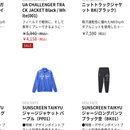
ガ
UA CHALLENGER TRA
ニットトラックジャケ
ネイ
CK JACKET Black / Wh
ット BK(ブラック)
ite(001)
yの
フィールドで軽快に、そして
吸汗速乾性に優れたNB Dryの
トラ
素早くプレーできるように開
ダブルニットを使用したトラ
.
発したウェア。このギアは毎
ックジャケットです。...
￥5,940
￥7,590
（税込）
（税込）
シ...
￥4,158
（税込）
SALE
DESCENTE
DESCENTE
YU
SUNSCREEN TAIKYU
SUNSCREEN TAIKYU
 グ
ジャージジャケット パ
ジャージロングパンツ
ープル（PP01）
ブラック杢（BK01）
 ブ
●特徴・デザインポイント ブ
●特徴・デザインポイントブ
ーセ
ランド起源を象徴するオーセ
ランド起源を象徴するオーセ