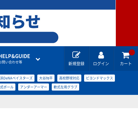
HELP&GUIDE
お問い合わせ等
新規登録
ログイン
カート
浜DeNAベイスターズ
大谷翔平
高校野球対応
ビヨンドマックス
式ボール
アンダーアーマー
軟式左用グラブ