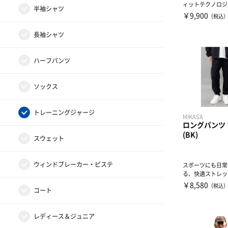
ィットテクノロジー”
その他サプリメント
足首用サポーター
その他テーピンググッズ
半袖シャツ
TION採用ジャケ..
￥9,900
（税込
グッズ・アクセサリー
その他サポーター
長袖シャツ
ハーフパンツ
ソックス
トレーニングジャージ
MIKASA
ロングパンツ
(BK)
スウェット
ウィンドブレーカー・ピステ
スポーツにも日常
る、快適ストレッ
ンツ機能性ストレ
￥8,580
（税込
コート
材...
レディース＆ジュニア