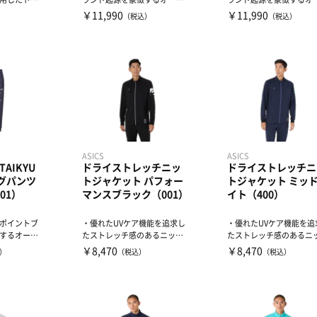
。...
ンティックロゴグラフィッ
ンティックロゴグラフィ
￥11,990
￥11,990
）
（税込）
（税込）
ク...
ク...
ASICS
ASICS
TAIKYU
ドライストレッチニッ
ドライストレッチニ
グパンツ
トジャケット パフォー
トジャケット ミッ
01）
マンスブラック（001）
イト（400）
ポイントブ
・優れたUVケア機能を追求し
・優れたUVケア機能を追
するオーセ
たストレッチ感のあるニット
たストレッチ感のあるニ
ラフィッ
素材を採用・左袖にはアシ
素材を採用・左袖にはア
￥8,470
￥8,470
）
（税込）
（税込）
ッ...
ッ...