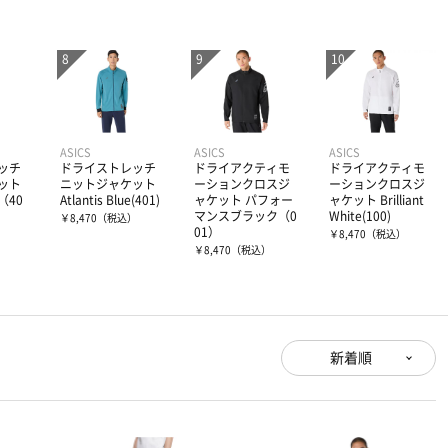
ASICS
ASICS
ASICS
ッチ
ドライストレッチ
ドライアクティモ
ドライアクティモ
ット
ニットジャケット
ーションクロスジ
ーションクロスジ
（40
Atlantis Blue(401)
ャケット パフォー
ャケット Brilliant
マンスブラック（0
White(100)
￥8,470
（税込）
01）
）
￥8,470
（税込）
￥8,470
（税込）
新着順