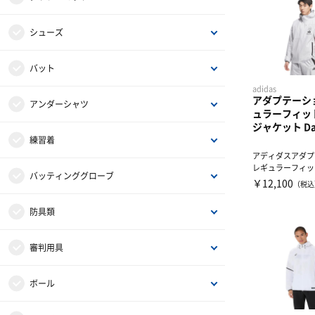
硬式用グラブ・ミット
シューズ
軟式用グラブ・ミット
金歯スパイク
バット
adidas
アダプテーシ
ソフト用グラブ・ミット
ポイントスパイク
硬式用バット
アンダーシャツ
ュラーフィッ
ジャケット Das
ジュニア用グラブ・ミット
トレーニングシューズ
軟式用バット
長袖
練習着
アディダスアダプ
レギュラーフィット
グラブ・ミットアクセサリー・お手入れグッ
サンダル
ソフト用バット
7分袖
練習用ユニフォーム
バッティンググローブ
ーブン フード付き フ
￥12,100
（税込
ズ
P皮・金具
ジュニア用バット
半袖
ベースボールシャツ
一般用
防具類
シューズお手入れグッズ
ノック・トレーニングバット
ノースリーブ
スライディングパンツ
学生対応
マスク
審判用具
シューズケース
バットケース
アウター・防寒ウェアー
守備・走塁用
プロテクター
審判用防具
ボール