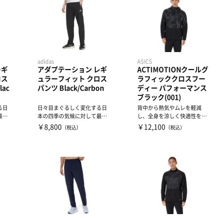
adidas
ASICS
レギ
アダプテーション レギ
ACTIMOTIONクールグ
ロス
ュラーフィット クロス
ラフィッククロスフー
lac
パンツ Black/Carbon
ディー パフォーマンス
ブラック(001)
る日
日々目まぐるしく変化する日
背中から熱気やムレを軽減
最適
本の四季の気候に対して最適
し、全身を涼しく快適性を提
...
な快適性を提供するADPTN...
供 BACKCOOL構造搭載ジ...
￥8,800
￥12,100
（税込）
（税込）