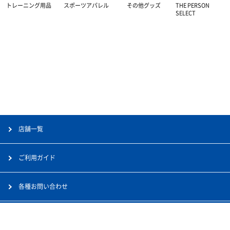
トレーニング用品
スポーツアパレル
その他グッズ
THE PERSON
グッズ・アクセサリー
その他サポーター
長袖シャツ
THE PERSON SELECT
サンダル
SELECT
ハーフパンツ
バッグ
ウエイトトレーニング
ソックス
インソール
自体重トレーニング
トレーニングジャージ
シューレース
バランストレーニング
スウェット
タオル
有酸素トレーニング
店舗一覧
ウィンドブレーカー・ピステ
リストバンド・ヘアバンド
エクササイズマット
ご利用ガイド
コート
その他
ケア・コンディション
各種お問い合わせ
レディース＆ジュニア
会社案内
採用情報