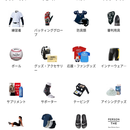
ベルト
ヘルメット
審判用アクセサリー
ソフトボール球
タオル
インナーウェア―
NPBグッズ
ウェアーアクセサリー
防具入れ・ヘルメットケース
トレーニングボール
リストバンド
MLBグッズ
サプリメント
インナーシャツ
練習着
バッティンググロー
防具類
審判用具
ブ
アクセサリー
サインボール
防寒グッズ
グッズ・アクセサリー
インナーパンツ・タイツ
サポーター
アミノ酸
ボールケース
スコアブック
レディスインナー
ビタミン・ミネラル
テーピング
ひじ・手首・指用サポーター
ボール
グッズ・アクセサリ
応援・ファングッズ
インナーウェア―
ー
グッズ・アクセサリー
ドリンク
大腿・ふくらはぎ用サポーター
アイシンググッズ
非伸縮テープ
補給食
腰用サポーター
伸縮テープ
トレーニング用品
サプリメント
サポーター
テーピング
アイシンググッズ
プロテイン
ひざ用サポーター
アンダーラップ
スポーツアパレル
その他サプリメント
足首用サポーター
その他テーピンググッズ
その他グッズ
半袖シャツ