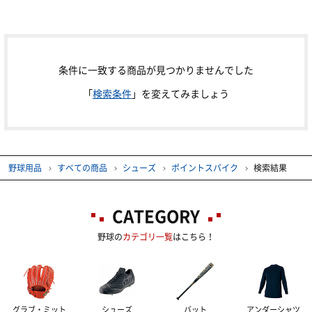
ソフト用グラブ・ミット
ポイントスパイク
アンダーシャツ
硬式用バット
ジュニア用グラブ・ミット
トレーニングシューズ
軟式用バット
練習着
長袖
条件に一致する商品が見つかりませんでした
グラブ・ミットアクセサリー・お手入れグッズ
サンダル
「
検索条件
」を変えてみましょう
ソフト用バット
7分袖
バッティンググローブ
練習用ユニフォーム
P皮・金具
ジュニア用バット
半袖
ベースボールシャツ
防具類
一般用
野球用品
すべての商品
シューズ
ポイントスパイク
検索結果
シューズお手入れグッズ
ノック・トレーニングバット
ノースリーブ
スライディングパンツ
学生対応
審判用具
マスク
シューズケース
バットケース
アウター・防寒ウェアー
守備・走塁用
プロテクター
ボール
審判用防具
CATEGORY
野球の
カテゴリ一覧
はこちら！
シューズアクセサリー
バットアクセサリー
ストッキング
ジュニア用バッティンググローブ
レガース
審判用ウェアー
グッズ・アクセサリー
硬式球
グリップテープ
キャップ
キャッチャー防具セット
審判用シューズ
軟式球
応援・ファングッズ
バッグ
グラブ・ミット
シューズ
バット
アンダーシャツ