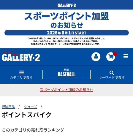
野球
BASEBALL
カテゴリで探す
キーワードで探す
スポーツポイント加盟のお知らせ
グラブ・ミット
野球のどんな商品・情報をお探しですか？
野球用品
シューズ
シューズ
硬式用グラブ・ミット
横浜DeNAベイスターズ
大谷翔平
高校野球対応
ポイントスパイク
ビヨンドマックス
軟式ボール
アンダーアーマー
軟式用グラブ・ミット
バット
金歯スパイク
軟式左用グラブ
このカテゴリの売れ筋ランキング