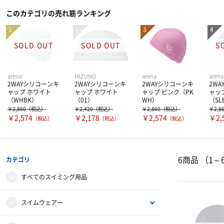
このカテゴリの売れ筋ランキング
arena
MIZUNO
arena
arena
2WAYシリコーンキ
2WAYシリコーンキ
2WAYシリコーンキ
2W
ャップ ホワイト
ャップ ホワイト
ャップ ピンク（PK
ャッ
（WHBK）
（01）
WH）
（SL
￥2,860
（税込）
￥2,420
（税込）
￥2,860
（税込）
￥2,8
￥2,574
￥2,178
￥2,574
￥2,
（税込）
（税込）
（税込）
6商品
（1～
カテゴリ
すべてのスイミング用品
スイムウェアー