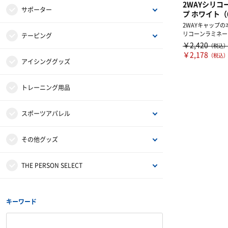
2WAYシリコ
タオル
インナーパンツ・タイツ
アミノ酸
サポーター
プ ホワイト（
2WAYキャップ
リコーンラミネー
その他アクセサリー・グッズ
レディスインナー
ビタミン・ミネラル
ひじ・手首・指用サポーター
テーピング
した2WAYシリコー
￥2,420
（税込
￥2,178
（税込
インナー・パッド
ドリンク
大腿・ふくらはぎ用サポーター
非伸縮テープ
アイシンググッズ
補給食
腰用サポーター
伸縮テープ
トレーニング用品
プロテイン
ひざ用サポーター
アンダーラップ
スポーツアパレル
その他サプリメント
足首用サポーター
その他テーピンググッズ
半袖シャツ
その他グッズ
グッズ・アクセサリー
その他サポーター
長袖シャツ
サンダル
THE PERSON SELECT
ハーフパンツ
バッグ
ウエイトトレーニング
キーワード
ソックス
インソール
自体重トレーニング