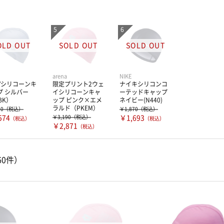
arena
NIKE
AYシリコーンキ
限定プリント2ウェ
ナイキシリコンコ
プ シルバー
イシリコーンキャ
ーテッドキャップ
BK）
ップ ピンク×エメ
ネイビー(N440)
ラルド（PKEM）
60
（税込）
￥1,870
（税込）
574
￥3,190
（税込）
￥1,693
（税込）
（税込）
￥2,871
（税込）
60件）