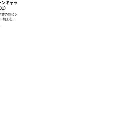
ーンキャッ
01）
の本体外側にシ
ト加工を施
ンキ...
）
）