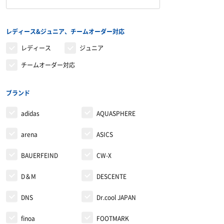
トレーニングジャージ
シューレース
バランストレーニング
レディース&ジュニア、チームオーダー対応
スウェット
タオル
有酸素トレーニング
レディース
ジュニア
チームオーダー対応
ウィンドブレーカー・ピステ
リストバンド・ヘアバンド
エクササイズマット
コート
その他
ケア・コンディション
ブランド
adidas
AQUASPHERE
レディース＆ジュニア
arena
ASICS
リカバリーウェア
BAUERFEIND
CW-X
D＆M
DESCENTE
DNS
Dr.cool JAPAN
finoa
FOOTMARK