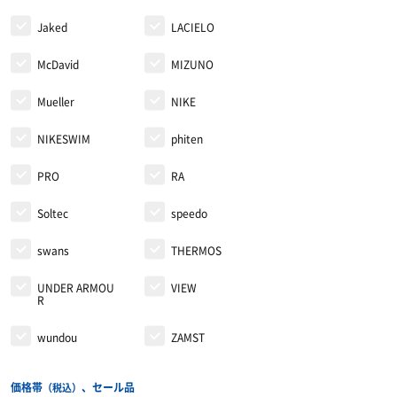
Jaked
LACIELO
McDavid
MIZUNO
Mueller
NIKE
NIKESWIM
phiten
PRO
RA
Soltec
speedo
swans
THERMOS
UNDER ARMOU
VIEW
R
wundou
ZAMST
価格帯
、セール品
（税込）