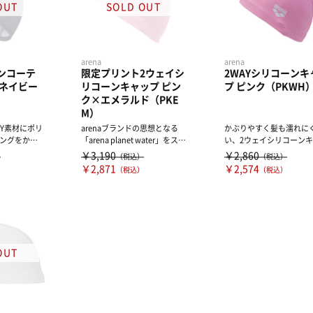
arena
arena
ンコーテ
限定プリント2ウェイシ
2WAYシリコーンキ
 ネイビー
リコーンキャップ ピン
プ ピンク（PKWH
ク×エメラルド（PKE
M）
AY素材にポリ
arenaブランドの思想となる
かぶりやすく髪も濡れに
ングをかけ
「arena planet water」をスポ
い、2ウェイシリコーン
スイミ...
ーテ...
プ。 内側はストレッチ素
￥3,190
￥2,860
）
（税込）
（税込）
を...
￥2,871
￥2,574
）
（税込）
（税込）