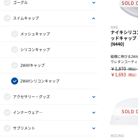
メンズ
ゴーグル
レディース
レーシング
スイムキャップ
NIKE
ナイキシリコ
ジュニア
フィットネス
メッシュキャップ
ッドキャップ
(N440)
アクセサリー
シリコンキャップ
縦横に伸びる2W
ウレタンコーティ
2WAYキャップ
たフィットネス向け
￥1,870
（税込
￥1,693
（税込
2WAYシリコンキャップ
アクセサリー・グッズ
バッグ
インナーウェア―
ポーチ
インナーシャツ
サプリメント
MIZUNO