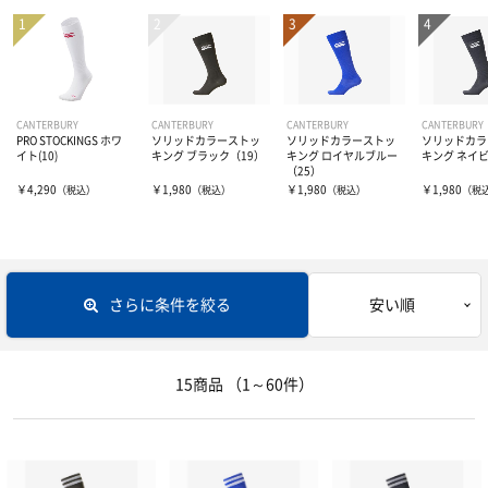
パンツ・スパッツ
ボール
取替式スパイク
ウォームアップ
固定式スパイク
ギア
4号ボール
CANTERBURY
CANTERBURY
CANTERBURY
CANTERBURY
PRO STOCKINGS ホワ
ソリッドカラーストッ
ソリッドカラーストッ
ソリッドカラ
ソックス
その他小物・アクセサリー
5号ボール
ラグビーワールドカップ2023 フランス
ヘッドギア
イト(10)
キング ブラック（19）
キング ロイヤルブルー
キング ネイビ
（25）
￥4,290
￥1,980
￥1,980
￥1,980
（税込）
（税込）
（税込）
（税
インナー
マスコットボール
ショルダーガード
インナーウェア―
マウスガード
サプリメント
インナーシャツ
さらに条件を絞る
安い順
キックティー
インナーパンツ・タイツ
サポーター
アミノ酸
15商品
（1～60件）
その他小物・アクセサリー
レディスインナー
ビタミン・ミネラル
テーピング
ひじ・手首・指用サポーター
バッグ
ドリンク
大腿・ふくらはぎ用サポーター
アイシンググッズ
非伸縮テープ