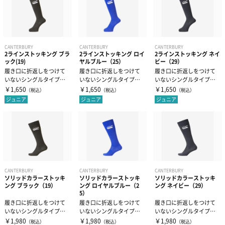
キャップ
補給食
腰用サポーター
伸縮テープ
トレーニング用品
プロテイン
ひざ用サポーター
アンダーラップ
スポーツアパレル
CANTERBURY
CANTERBURY
CANTERBURY
2ラインストッキング ブラ
2ラインストッキング ロイ
2ラインストッキング ネイ
ック(19)
ヤルブルー（25）
ビー（29）
その他サプリメント
足首用サポーター
その他テーピンググッズ
その他グッズ
半袖シャツ
履き口に折返しをつけて
履き口に折返しをつけて
履き口に折返しをつけて
いないシングルタイプのJ
いないシングルタイプのJ
いないシングルタイプのJ
R.サイズ2ラインストッキ
R.サイズ2ラインストッキ
R.サイズ2ラインストッキ
￥1,650
￥1,650
￥1,650
（税込）
（税込）
（税込）
グッズ・アクセサリー
その他サポーター
長袖シャツ
THE PERSON SELECT
サンダル
ングです...
ングです...
ングです...
ジュニア
ジュニア
ジュニア
ハーフパンツ
バッグ
ウエイトトレーニング
ソックス
インソール
自体重トレーニング
CANTERBURY
CANTERBURY
CANTERBURY
ソリッドカラーストッキ
ソリッドカラーストッキ
ソリッドカラーストッキ
トレーニングジャージ
シューレース
バランストレーニング
ング ブラック（19）
ング ロイヤルブルー（2
ング ネイビー（29）
5）
履き口に折返しをつけて
履き口に折返しをつけて
履き口に折返しをつけて
スウェット
タオル
有酸素トレーニング
いないシングルタイプの
いないシングルタイプの
いないシングルタイプの
定番ソリッドカラースト
定番ソリッドカラースト
定番ソリッドカラースト
￥1,980
￥1,980
￥1,980
（税込）
（税込）
（税込）