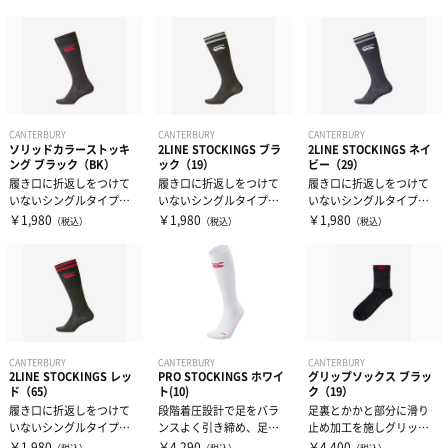
ッキングです。
ッキングです。
ッキングです。
ウィンドブレーカー・ピステ
リストバンド・ヘアバンド
エクササイズマット
コート
その他
ケア・コンディション
レディース＆ジュニア
CANTERBURY
CANTERBURY
CANTERBURY
ソリッドカラーストッキ
2LINE STOCKINGS ブラ
2LINE STOCKINGS ネイ
ング ブラック（BK）
ック（19）
ビー（29）
履き口に折返しをつけて
履き口に折返しをつけて
履き口に折返しをつけて
リカバリーウェア
いないシングルタイプの
いないシングルタイプの
いないシングルタイプの
定番ソリッドカラースト
定番2ラインストッキング
定番2ラインストッキング
￥1,980
￥1,980
￥1,980
（税込）
（税込）
（税込）
ッキングです。
です。
です。
CANTERBURY
CANTERBURY
CANTERBURY
2LINE STOCKINGS レッ
PRO STOCKINGS ホワイ
グリップソックス ブラッ
ド（65）
ト(10)
ク（19）
履き口に折返しをつけて
段階着圧設計で足をバラ
足裏とかかと部分に滑り
いないシングルタイプの
ンスよく引き締め、足首
止め加工を施しグリップ
定番2ラインストッキング
のリブ編みによりホール
性を高めたスポーツミド
￥1,980
￥4,290
￥4,400