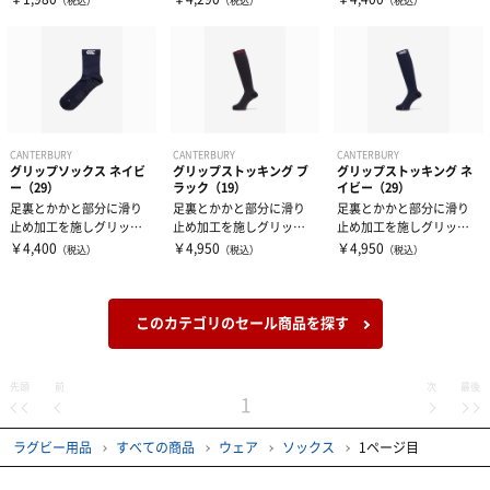
（税込）
（税込）
（税込）
です。
ド感を高めます...
ルソックスです...
CANTERBURY
CANTERBURY
CANTERBURY
グリップソックス ネイビ
グリップストッキング ブ
グリップストッキング ネ
ー（29）
ラック（19）
イビー（29）
足裏とかかと部分に滑り
足裏とかかと部分に滑り
足裏とかかと部分に滑り
止め加工を施しグリップ
止め加工を施しグリップ
止め加工を施しグリップ
性を高めたスポーツミド
性を高めたストッキング
性を高めたストッキング
￥4,400
￥4,950
￥4,950
（税込）
（税込）
（税込）
ルソックスです...
です。 足首...
です。 足首...
このカテゴリのセール商品を探す
先頭
前
次
最後
1
ラグビー用品
すべての商品
ウェア
ソックス
1ページ目