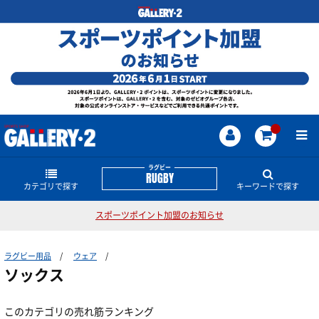
ラグビー
RUGBY
カテゴリで探す
キーワードで探す
スポーツポイント加盟のお知らせ
日本代表関連ウェアー・グッズ
ラグビーのどんな商品・情報をお探しですか？
ラグビー用品
ウェア
ウェア
ワールドカップ
トップリーグ
CANTERBURY
日本代表
ソックス
ヘッドギア
マウスガード
ラグビーボール
シューズ
シャツ
このカテゴリの売れ筋ランキング