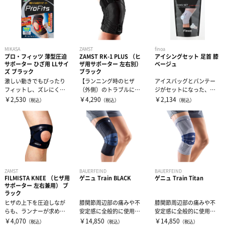
ウィンドブレーカー・ピステ
リストバンド・ヘアバンド
エクササイズマット
コート
その他
ケア・コンディション
MIKASA
ZAMST
finoa
プロ・フィッツ 薄型圧迫
ZAMST RK-1 PLUS （ヒ
アイシングセット 足首 膝
サポーター ひざ用 LLサイ
ザ用サポーター 左右別）
ベージュ
レディース＆ジュニア
ズ ブラック
ブラック
激しい動きでもぴったり
【ランニング時のヒザ
アイスバッグとバンテー
フィットし、ズレにく
（外側）のトラブルに】
ジがセットになった、ア
リカバリーウェア
い。薄さ0.6mmなのにし
ヒザの外側へ負担のかか
スレチックトレーナーが
￥2,530
￥4,290
￥2,134
（税込）
（税込）
（税込）
っかり圧迫。...
る動きを制限し...
行う実践的なア...
ZAMST
BAUERFEIND
BAUERFEIND
FILMISTA KNEE （ヒザ用
ゲニュ Train BLACK
ゲニュ Train Titan
サポーター 左右兼用） ブ
ラック
ヒザの上下を圧迫しなが
膝関節周辺部の痛みや不
膝関節周辺部の痛みや不
らも、ランナーが求める
安定感に全般的に使用で
安定感に全般的に使用で
薄さと軽さを追求。「フ
きる膝サポーター。膝関
きる膝サポーター。膝関
￥4,070
￥14,850
￥14,850
（税込）
（税込）
（税込）