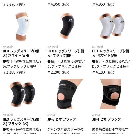
ポーター●従来品より生
従来のHEXレッグスリーブ
従来のHEXレッグスリーブ
￥1,870
￥4,950
￥4,950
（税込）
（税込）
（税込）
地のテンション...
に比べ、上...
に比べ、上...
McDavid
McDavid
McDavid
HEX レッグスリーブ(1個
HEX レッグスリーブ(1個
HEX レッグスリーブ(2個
入) ホワイト(WH)
入) ブラック(BK)
入) ホワイト(WH)
●吸汗・速乾性に優れたh
●吸汗・速乾性に優れたh
●吸汗・速乾性に優れたh
Dcファブリックと独特な
Dcファブリックと独特な
Dcファブリックと独特な
形状の保護用パッド ●ヒ
形状の保護用パッド ●ヒ
形状の保護用パッド ●ヒ
￥2,200
￥2,200
￥4,180
（税込）
（税込）
（税込）
ザ・すね...
ザ・すね...
ザ・すね...
McDavid
ZAMST
ZAMST
HEX レッグスリーブ(2個
JK-2 ヒザ ブラック
JK-1 ヒザ ブラック
入) ブラック(BK)
●吸汗・速乾性に優れたh
ジャンプ系統スポーツの
成長痛に悩む小学校高学