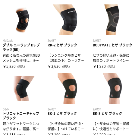
ィルム」のよう...
節の形状に沿
節の形状に沿
McDavid
ZAMST
ZAMST
ダブル ニーラップ DS ブ
RK-2 ヒザ ブラック
BODYMATE ヒザ ブラック
ラック(BK)
背面に高次元の通気性3D
【ランニング時のヒザ
ヒザの軽い圧迫・保護に
メッシュを使用し、汗ム
（お皿の下）のトラブル
独自のサポートラインに
レを抑え快適な装着感を
に】ランニング時のヒザ
よって、ヒザを優しくサ
￥5,830
￥3,630
￥1,980
（税込）
（税込）
（税込）
実現した膝サ...
の屈伸動作の繰り...
ポートします。...
D＆M
ZAMST
ZAMST
トリコットニーキャップ
EK-1 ヒザ ブラック
EK-3 ヒザ ブラック
ブラック
軽さがフットワークにつ
【ヒザ全体の軽い圧迫・
【ヒザ全体の圧迫・保護
ながります。軽量、高伸
保護に】つけていること
に】快適性とサポート力
縮性、吸汗即乾性。
を忘れるほどの薄さと軽
のベストバランス。サポ
￥1,815
￥3,190
￥4,290