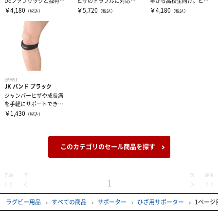
Dcファブリックと独特な
ヒザのトラブルに対応。
年から高校生向け。ヒザ
形状の保護用パッド ●ヒ
独自のパッドで、ジャン
全体をホールドし、負荷
￥4,180
￥5,720
￥4,180
（税込）
（税込）
（税込）
ザ・すね...
プ時のヒザへの...
を軽減します。...
ZAMST
JK バンド ブラック
ジャンパーヒザや成長痛
を手軽にサポートできる
よう設計。お皿の下を適
￥1,430
（税込）
度に押さえ、お...
このカテゴリのセール商品を探す
先頭
前
次
最後
1
ラグビー用品
すべての商品
サポーター
ひざ用サポーター
1ページ