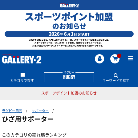
ラグビー
RUGBY
カテゴリで探す
キーワードで探す
スポーツポイント加盟のお知らせ
日本代表関連ウェアー・グッズ
ラグビーのどんな商品・情報をお探しですか？
ラグビー用品
サポーター
ウェア
ワールドカップ
トップリーグ
CANTERBURY
日本代表
ひざ用サポーター
ヘッドギア
マウスガード
ラグビーボール
シューズ
シャツ
このカテゴリの売れ筋ランキング