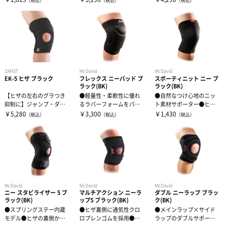
（税込）
（税込）
（税込）
さ。手軽にサポ...
ート力と動きや...
ZAMST
McDavid
McDavid
EK-5 ヒザ ブラック
フレックス ニーパッド ブ
スポーティニット ニー ブ
ラック(BK)
ラック(BK)
【ヒザの左右のグラつき
●軽量性・柔軟性に優れ
●自然なつけ心地のニッ
抑制に】ジャンプ・ダッ
るラバーフォームをパッ
ト素材サポーター●ヒザ
シュなどあらゆる動きに
ド部に採用●ヒザの形状
の動きを妨げず、関節を
￥5,280
￥3,300
￥1,430
（税込）
（税込）
（税込）
対応。しっかり...
にフィットする...
ソフトに圧迫し...
McDavid
McDavid
McDavid
ニー スタビライザー 5 ブ
マルチアクション ニーラ
ダブル ニーラップ ブラッ
ラック(BK)
ップ5 ブラック(BK)
ク(BK)
●スプリングステー内蔵
●ヒザ裏側に通気性クロ
●メインラップ×サイド
モデル●ヒザの裏側から
ロプレンゴムを採用●ヒ
ラップのダブルサポート