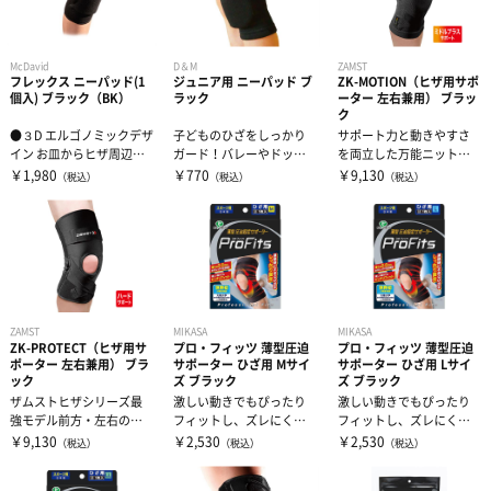
キャップ
補給食
腰用サポーター
伸縮テープ
トレーニング用品
McDavid
D＆M
ZAMST
フレックス ニーパッド(1
ジュニア用 ニーパッド ブ
ZK-MOTION（ヒザ用サポ
プロテイン
ひざ用サポーター
アンダーラップ
スポーツアパレル
個入) ブラック（BK）
ラック
ーター 左右兼用） ブラッ
ク
●３D エルゴノミックデザ
子どものひざをしっかり
サポート力と動きやすさ
その他サプリメント
足首用サポーター
その他テーピンググッズ
その他グッズ
半袖シャツ
イン お皿からヒザ周辺へ
ガード！バレーやドッジ
を両立した万能ニットモ
高いフィット性と動きや
ボール、ダンスなどの子
デル耐久性とフィット性
￥1,980
￥770
￥9,130
（税込）
（税込）
（税込）
すさを実...
どもの競技時の...
を兼ね備えたN...
グッズ・アクセサリー
その他サポーター
長袖シャツ
THE PERSON SELECT
サンダル
ハーフパンツ
バッグ
ウエイトトレーニング
ソックス
インソール
自体重トレーニング
ZAMST
MIKASA
MIKASA
ZK-PROTECT（ヒザ用サ
プロ・フィッツ 薄型圧迫
プロ・フィッツ 薄型圧迫
ポーター 左右兼用） ブラ
サポーター ひざ用 Mサイ
サポーター ひざ用 Lサイ
ック
ズ ブラック
ズ ブラック
トレーニングジャージ
シューレース
バランストレーニング
ザムストヒザシリーズ最
激しい動きでもぴったり
激しい動きでもぴったり
強モデル前方・左右のブ
フィットし、ズレにく
フィットし、ズレにく
レを抑えるサポート力最
い。薄さ0.6mmなのにし
い。薄さ0.6mmなのにし
￥9,130
￥2,530
￥2,530
（税込）
（税込）
（税込）
スウェット
タオル
有酸素トレーニング
強モデル【左右...
っかり圧迫。...
っかり圧迫。...