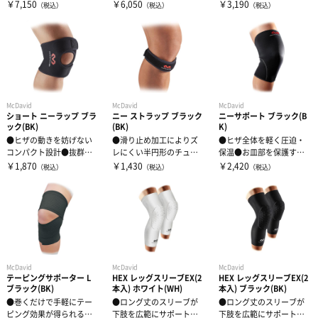
前面部までカバーする4本
ザの裏側から前面部まで
構造が、ヒザまわりを包
￥7,150
￥6,050
￥3,190
（税込）
（税込）
（税込）
のスパイラル...
カバーする付属...
み込むようにサ...
McDavid
McDavid
McDavid
ショート ニーラップ ブラ
ニー ストラップ ブラック
ニーサポート ブラック(B
ック(BK)
(BK)
K)
●ヒザの動きを妨げない
●滑り止め加工によりズ
●ヒザ全体を軽く圧迫・
コンパクト設計●抜群の
レにくい半円形のチュー
保温●お皿部を保護する
薄さの1.5mm厚 薄型通気
ブ状のリブがお皿の下を
ヒザ窓クローズドタイプ
￥1,870
￥1,430
￥2,420
（税込）
（税込）
（税込）
性素材を...
快適に圧迫サポ...
●ヒザの動きを...
McDavid
McDavid
McDavid
テーピングサポーター L
HEX レッグスリーブEX(2
HEX レッグスリーブEX(2
ブラック(BK)
本入) ホワイト(WH)
本入) ブラック(BK)
●巻くだけで手軽にテー
●ロング丈のスリーブが
●ロング丈のスリーブが
ピング効果が得られるサ
下肢を広範にサポート●
下肢を広範にサポート●