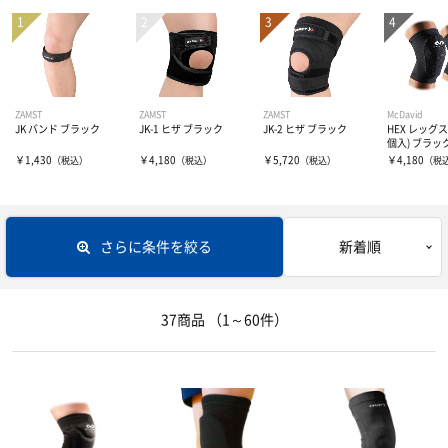
パンツ・スパッツ
ボール
取替式スパイク
ウォームアップ
固定式スパイク
ギア
4号ボール
ZAMST
ZAMST
ZAMST
McDavid
JK バンド ブラック
JK-1 ヒザ ブラック
JK-2 ヒザ ブラック
HEX レッグ
ソックス
その他小物・アクセサリー
5号ボール
ラグビーワールドカップ2023 フランス
ヘッドギア
個入) ブラック
￥1,430
￥4,180
￥5,720
￥4,180
（税込）
（税込）
（税込）
（税
インナー
マスコットボール
ショルダーガード
インナーウェア―
さらに条件を絞る
新着順
マウスガード
サプリメント
インナーシャツ
キックティー
インナーパンツ・タイツ
サポーター
アミノ酸
37商品
（1～60件）
その他小物・アクセサリー
レディスインナー
ビタミン・ミネラル
テーピング
ひじ・手首・指用サポーター
バッグ
ドリンク
大腿・ふくらはぎ用サポーター
アイシンググッズ
非伸縮テープ