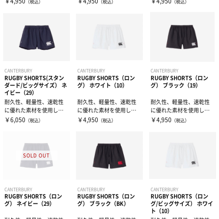
￥4,950
￥4,950
￥4,950
（税込）
（税込）
（税込）
ダードタイプ（...
ダードタイプ（...
ダードタイプ（...
ウィンドブレーカー・ピステ
リストバンド・ヘアバンド
エクササイズマット
コート
その他
ケア・コンディション
レディース＆ジュニア
CANTERBURY
CANTERBURY
CANTERBURY
RUGBY SHORTS(スタン
RUGBY SHORTS（ロン
RUGBY SHORTS（ロン
ダード/ビッグサイズ） ネ
グ） ホワイト（10）
グ） ブラック（19）
リカバリーウェア
イビー（29）
耐久性、軽量性、速乾性
耐久性、軽量性、速乾性
耐久性、軽量性、速乾性
に優れた素材を使用した
に優れた素材を使用した
に優れた素材を使用した
ラグビーショーツスタン
ラグビーショーツロング
ラグビーショーツロング
￥6,050
￥4,950
￥4,950
（税込）
（税込）
（税込）
ダードタイプ（...
タイプ（股下寸...
タイプ（股下寸...
CANTERBURY
CANTERBURY
CANTERBURY
RUGBY SHORTS（ロン
RUGBY SHORTS（ロン
RUGBY SHORTS（ロン
グ） ネイビー（29）
グ） ブラック（BK）
グ/ビッグサイズ） ホワイ
ト（10）