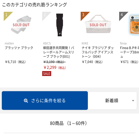
このカテゴリの売れ筋ランキング
パンツ・スパッツ
ボール
取替式スパイク
ウォームアップ
固定式スパイク
ギア
4号ボール
ソックス
その他小物・アクセサリー
5号ボール
ラグビーワールドカップ2023 フランス
ヘッドギア
molten
ASICS
NIKE
finoa
ブラッツァ ブラック
柳田選手共同開発！バ
ナイキ ブラジリア ダッ
Finoa B.
レーボールアームスリ
フルバッグ アイアンス
ーテープ38m
ーブ ブラック(001)
トーン（004）
ュ
インナー
マスコットボール
ショルダーガード
インナーウェア―
￥6,710
￥3,190
￥7,040
￥671
（税込）
（税込）
（税込）
（税込
￥2,299
（税込）
SALE
マウスガード
サプリメント
インナーシャツ
キックティー
インナーパンツ・タイツ
サポーター
アミノ酸
さらに条件を絞る
新着順
その他小物・アクセサリー
レディスインナー
ビタミン・ミネラル
テーピング
ひじ・手首・指用サポーター
80商品
（1～60件）
バッグ
ドリンク
大腿・ふくらはぎ用サポーター
アイシンググッズ
非伸縮テープ