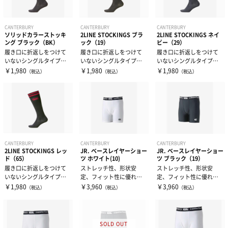
CANTERBURY
CANTERBURY
CANTERBURY
ソリッドカラーストッキ
2LINE STOCKINGS ブラ
2LINE STOCKINGS ネイ
ング ブラック（BK）
ック（19）
ビー（29）
履き口に折返しをつけて
履き口に折返しをつけて
履き口に折返しをつけて
いないシングルタイプの
いないシングルタイプの
いないシングルタイプの
定番ソリッドカラースト
定番2ラインストッキング
定番2ラインストッキング
￥1,980
￥1,980
￥1,980
（税込）
（税込）
（税込）
ッキングです。
です。
です。
CANTERBURY
CANTERBURY
CANTERBURY
2LINE STOCKINGS レッ
JR. ベースレイヤーショー
JR. ベースレイヤーショー
ド（65）
ツ ホワイト(10)
ツ ブラック（19）
履き口に折返しをつけて
ストレッチ性、形状安
ストレッチ性、形状安
いないシングルタイプの
定、フィット性に優れたL
定、フィット性に優れたL
定番2ラインストッキング
YCRA（ライクラ）素材を
YCRA（ライクラ）素材を
￥1,980
￥3,960
￥3,960
（税込）
（税込）
（税込）
です。
使用したベ...
使用したベ...