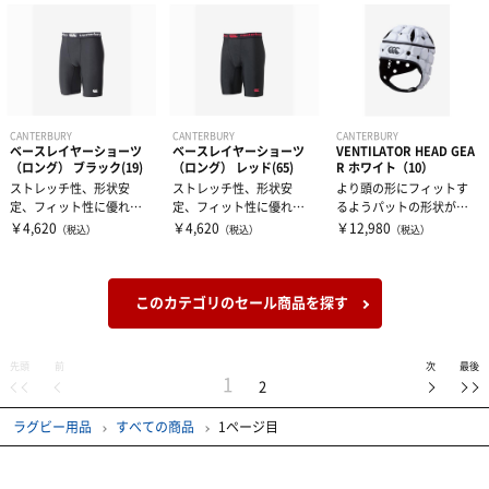
CANTERBURY
CANTERBURY
CANTERBURY
ベースレイヤーショーツ
ベースレイヤーショーツ
VENTILATOR HEAD GEA
（ロング） ブラック(19)
（ロング） レッド(65)
R ホワイト（10）
ストレッチ性、形状安
ストレッチ性、形状安
より頭の形にフィットす
定、フィット性に優れたL
定、フィット性に優れたL
るようパットの形状が細
YCRA（ライクラ）素材を
YCRA（ライクラ）素材を
かくなっているカンタベ
￥4,620
￥4,620
￥12,980
（税込）
（税込）
（税込）
使用したベ...
使用したベ...
リーのトップモ...
このカテゴリのセール商品を探す
先頭
前
次
最後
1
2
ラグビー用品
すべての商品
1ページ目