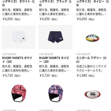
ッグサイズ） ホワイト（1
ッグサイズ） ブラック（1
ッグサイズ） ネイビー（2
0）
9）
9）
耐久性、軽量性、速乾性
耐久性、軽量性、速乾性
耐久性、軽量性、速乾性
に優れた素材を使用した
に優れた素材を使用した
に優れた素材を使用した
ラグビーショーツフィッ
ラグビーショーツフィッ
ラグビーショーツフィッ
￥6,050
￥6,050
￥6,050
（税込）
（税込）
（税込）
トタイプ（股下...
トタイプ（股下...
トタイプ（股下...
CANTERBURY
CANTERBURY
CANTERBURY
RUGBY SHORTS ホワイ
RUGBY SHORTS ネイビ
ミニボール アグリー（U
ト（10）
ー（29）
G）
耐久性、軽量性、速乾性
耐久性、軽量性、速乾性
合成ゴム製のミニサイズ
に優れた素材を使用した
に優れた素材を使用した
ラグビーボールです。
ラグビーショーツ脇ポケ
ラグビーショーツ脇ポケ
￥5,720
￥5,720
￥1,980
（税込）
（税込）
（税込）
ット付きのスタ...
ット付きのスタ...
CANTERBURY
CANTERBURY
CANTERBURY