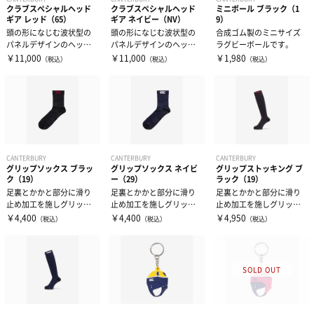
クラブスペシャルヘッド
クラブスペシャルヘッド
ミニボール ブラック（1
ギア レッド（65）
ギア ネイビー（NV）
9）
頭の形になじむ波状型の
頭の形になじむ波状型の
合成ゴム製のミニサイズ
パネルデザインのヘッド
パネルデザインのヘッド
ラグビーボールです。
ギアです。 あごストラッ
ギアです。 あごストラッ
￥11,000
￥11,000
￥1,980
（税込）
（税込）
（税込）
プはフィッ...
プはフィッ...
CANTERBURY
CANTERBURY
CANTERBURY
グリップソックス ブラッ
グリップソックス ネイビ
グリップストッキング ブ
ク（19）
ー（29）
ラック（19）
足裏とかかと部分に滑り
足裏とかかと部分に滑り
足裏とかかと部分に滑り
止め加工を施しグリップ
止め加工を施しグリップ
止め加工を施しグリップ
性を高めたスポーツミド
性を高めたスポーツミド
性を高めたストッキング
￥4,400
￥4,400
￥4,950
（税込）
（税込）
（税込）
ルソックスです...
ルソックスです...
です。 足首...