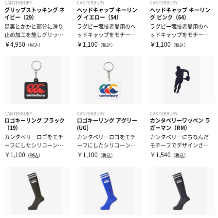
CANTERBURY
CANTERBURY
CANTERBURY
グリップストッキング ネ
ヘッドキャップ キーリン
ヘッドキャップ キーリン
イビー（29）
グ イエロー（54）
グ ピンク（64）
足裏とかかと部分に滑り
ラグビー競技者愛用のヘ
ラグビー競技者愛用のヘ
止め加工を施しグリップ
ッドキャップをモチーフ
ッドキャップをモチーフ
性を高めたストッキング
にしたシリコーン製のキ
にしたシリコーン製のキ
￥4,950
￥1,100
￥1,100
（税込）
（税込）
（税込）
です。 足首...
ーリングです。
ーリングです。
CANTERBURY
CANTERBURY
CANTERBURY
ロゴキーリング ブラック
ロゴキーリング アグリー
カンタベリーワッペン ラ
（19）
(UG)
ガーマン（RM）
カンタベリーロゴをモチ
カンタベリーロゴをモチ
カンタベリーにちなんだ
ーフにしたシリコーン製
ーフにしたシリコーン製
モチーフでデザインされ
のキーリングです。
のキーリングです。
たアイロン接着タイプの
￥1,100
￥1,100
￥1,540
（税込）
（税込）
（税込）
刺繍ワッペン。...