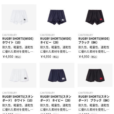
キャップ
補給食
腰用サポーター
伸縮テープ
トレーニング用品
プロテイン
ひざ用サポーター
アンダーラップ
スポーツアパレル
その他サプリメント
足首用サポーター
その他テーピンググッズ
その他グッズ
半袖シャツ
CANTERBURY
CANTERBURY
CANTERBURY
RUGBY SHORTS(WIDE)
RUGBY SHORTS(WIDE)
RUGBY SHORTS(WIDE)
ホワイト（10）
ネイビー（29）
ブラック（BK）
耐久性、軽量性、速乾性
耐久性、軽量性、速乾性
耐久性、軽量性、速乾性
グッズ・アクセサリー
その他サポーター
長袖シャツ
THE PERSON SELECT
サンダル
に優れた素材を使用した
に優れた素材を使用した
に優れた素材を使用した
ラグビーショーツワイド
ラグビーショーツワイド
ラグビーショーツワイド
￥4,950
￥4,950
￥4,950
（税込）
（税込）
（税込）
タイプ（股下寸...
タイプ（股下寸...
タイプ（股下寸...
ハーフパンツ
バッグ
ウエイトトレーニング
ソックス
インソール
自体重トレーニング
トレーニングジャージ
シューレース
バランストレーニング
CANTERBURY
CANTERBURY
CANTERBURY
RUGBY SHORTS(スタン
RUGBY SHORTS(スタン
RUGBY SHORTS(スタン
ダード） ホワイト（10）
ダード） ネイビー（29）
ダード） ブラック（BK）
スウェット
タオル
耐久性、軽量性、速乾性
耐久性、軽量性、速乾性
耐久性、軽量性、速乾性
有酸素トレーニング
に優れた素材を使用した
に優れた素材を使用した
に優れた素材を使用した
ラグビーショーツスタン
ラグビーショーツスタン
ラグビーショーツスタン