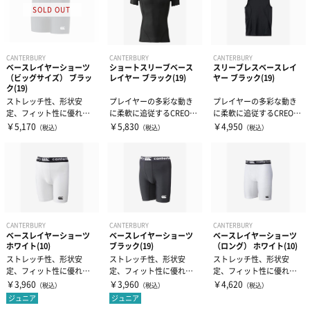
CANTERBURY
CANTERBURY
CANTERBURY
ベースレイヤーショーツ
ショートスリーブベース
スリーブレスベースレイ
（ビッグサイズ） ブラッ
レイヤー ブラック(19)
ヤー ブラック(19)
ク(19)
ストレッチ性、形状安
プレイヤーの多彩な動き
プレイヤーの多彩な動き
定、フィット性に優れたL
に柔軟に追従するCREORA
に柔軟に追従するCREORA
YCRA（ライクラ）素材を
（クレオラ）のスパンデ
（クレオラ）のスパンデ
￥5,170
￥5,830
￥4,950
（税込）
（税込）
（税込）
使用したベ...
ックスを...
ックスを...
CANTERBURY
CANTERBURY
CANTERBURY
ベースレイヤーショーツ
ベースレイヤーショーツ
ベースレイヤーショーツ
ホワイト(10)
ブラック(19)
（ロング） ホワイト(10)
ストレッチ性、形状安
ストレッチ性、形状安
ストレッチ性、形状安
定、フィット性に優れたL
定、フィット性に優れたL
定、フィット性に優れたL
YCRA（ライクラ）素材を
YCRA（ライクラ）素材を
YCRA（ライクラ）素材を
￥3,960
￥3,960
￥4,620
（税込）
（税込）
（税込）
使用したベ...
使用したベ...
使用したベ...
ジュニア
ジュニア