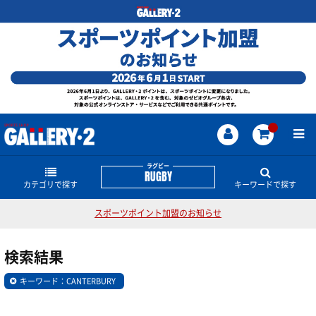
ラグビー
RUGBY
カテゴリで探す
キーワードで探す
スポーツポイント加盟のお知らせ
日本代表関連ウェアー・グッズ
ラグビーのどんな商品・情報をお探しですか？
検索結果
ウェア
ワールドカップ
トップリーグ
CANTERBURY
日本代表
キーワード：CANTERBURY
ヘッドギア
マウスガード
ラグビーボール
シューズ
シャツ