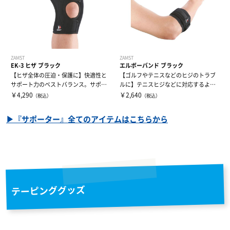
ZAMST
ZAMST
EK-3 ヒザ ブラック
エルボーバンド ブラック
【ヒザ全体の圧迫・保護に】快適性と
【ゴルフやテニスなどのヒジのトラブ
サポート力のベストバランス。サポー
ルに】テニスヒジなどに対応するよう
ト力と動きや...
設計。トラブ...
￥4,290
￥2,640
（税込）
（税込）
▶『サポーター』全てのアイテムはこちらから
テーピンググッズ