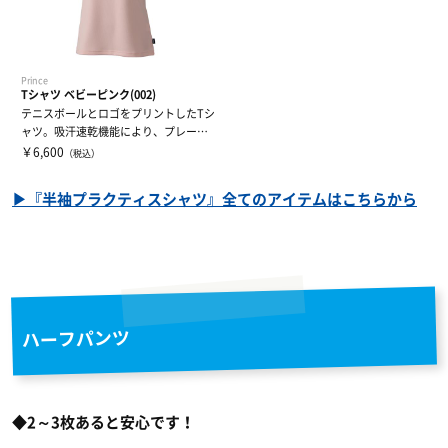
Prince
Tシャツ ベビーピンク(002)
テニスボールとロゴをプリントしたTシ
ャツ。吸汗速乾機能により、プレー中
も快適な着...
￥6,600
（税込）
▶『半袖プラクティスシャツ』全てのアイテムはこちらから
ハーフパンツ
◆2～3枚あると安心です！