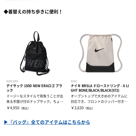
◆着替えの持ち歩きに便利！
NEW ERA
NIKE
デイサック 150D NEW ERAロゴ ブラ
ナイキ BRSLA ドローストリング - X LI
ック
GHT BONE/BLACK/BLACK(072)
イージーなスタイルで背負うことが出
オープントップで大きめのアイテムに
来る手提げ付のナップサック。ちょっ
対応でき、フロントのジッパー付きポ
とした外出時...
ケットは必需...
￥4,950
￥3,630
（税込）
（税込）
▶『バッグ』全てのアイテムはこちらから