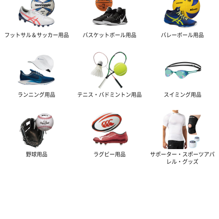
フットサル＆サッカー
用品
バスケットボール
用品
バレーボール
用品
ランニング
用品
テニス・バドミントン
用品
スイミング
用品
野球
用品
ラグビー
用品
サポーター・スポーツアパ
レル・グッズ