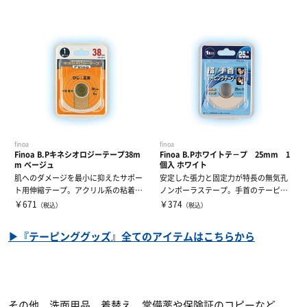
finoa
finoa
Finoa B.Pキネシオロジーテープ38m
Finoa B.Pホワイトテ－プ 25mm 1
m ベージュ
個入 ホワイト
肌へのダメージを最小に抑えたサポー
安定した張力と固定力が特長の無気孔
ト用伸縮テープ。アクリル系の粘着剤
ノンポーラステープ。手首のテーピン
を使用し、筋...
グに最適のテ...
￥671
￥374
（税込）
（税込）
▶『テーピンググッズ』全てのアイテムはこちらから
その他、洗面用品、着替え、常備薬や保険証のコピーなど