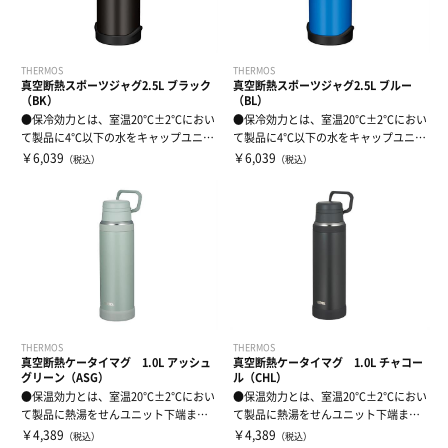
THERMOS
THERMOS
真空断熱スポーツジャグ2.5L ブラック
真空断熱スポーツジャグ2.5L ブルー
（BK）
（BL）
●保冷効力とは、室温20℃±2℃におい
●保冷効力とは、室温20℃±2℃におい
て製品に4℃以下の水をキャップユニッ
て製品に4℃以下の水をキャップユニッ
ト下端...
ト下端...
￥6,039
￥6,039
（税込）
（税込）
THERMOS
THERMOS
真空断熱ケータイマグ 1.0L アッシュ
真空断熱ケータイマグ 1.0L チャコー
グリーン（ASG）
ル（CHL）
●保温効力とは、室温20℃±2℃におい
●保温効力とは、室温20℃±2℃におい
て製品に熱湯をせんユニット下端まで
て製品に熱湯をせんユニット下端まで
満たし、...
満たし、...
￥4,389
￥4,389
（税込）
（税込）