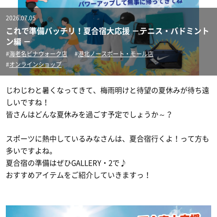
バドミントンラケット
ソフトテニス用
ウェアー
オールコート用シューズ
2026.07.05
これで準備バッチリ！夏合宿大応援 －テニス・バドミント
ジュニア用ラケット
バドミントン用
オムニ・クレー用シューズ
ボール
ユニセックス
ン編 －
海老名ビナウォーク店
港北ノースポート・モール店
オンラインショップ
カーペット用シューズ
レディース
シャトル
硬式テニスボール
じわじわと暑くなってきて、梅雨明けと待望の夏休みが待ち遠
オムニ用シューズ
ソックス
ソフトテニスボール
アクセサリー・グッズ
しいですね！
皆さんはどんな夏休みを過ごす予定でしょうか～？
クレー用シューズ
ジュニア
インナーウェア―
ラケットバッグ
スポーツに熱中しているみなさんは、夏合宿行くよ！って方も
バドミントン用シューズ
キャップ・サンバイザー
リュックサック・その他バッグ
サプリメント
インナーシャツ
多いですよね。
夏合宿の準備はぜひGALLERY・2で♪
ジュニアシューズ
グリップテープ
おすすめアイテムをご紹介していきますっ！
インナーパンツ・タイツ
サポーター
アミノ酸
その他アクセサリー・グッズ
レディスインナー
ビタミン・ミネラル
テーピング
ひじ・手首・指用サポーター