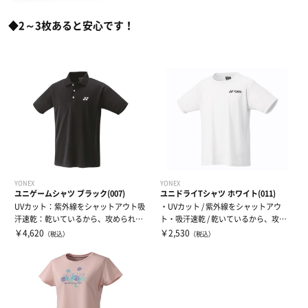
スウェット
タオル
有酸素トレーニング
◆2～3枚あると安心です！
ウィンドブレーカー・ピステ
リストバンド・ヘアバンド
エクササイズマット
コート
その他
ケア・コンディション
レディース＆ジュニア
リカバリーウェア
YONEX
YONEX
ユニゲームシャツ ブラック(007)
ユニドライTシャツ ホワイト(011)
UVカット：紫外線をシャットアウト吸
・UVカット / 紫外線をシャットアウ
汗速乾：乾いているから、攻められる
ト・吸汗速乾 / 乾いているから、攻め
ストレッチ...
られ...
￥4,620
￥2,530
（税込）
（税込）