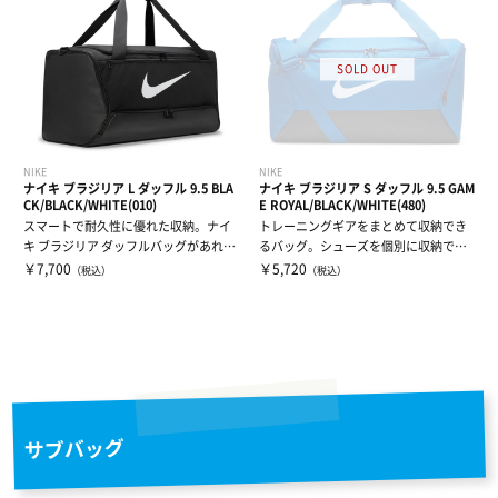
NIKE
NIKE
ナイキ ブラジリア L ダッフル 9.5 BLA
ナイキ ブラジリア S ダッフル 9.5 GAM
CK/BLACK/WHITE(010)
E ROYAL/BLACK/WHITE(480)
スマートで耐久性に優れた収納。ナイ
トレーニングギアをまとめて収納でき
キ ブラジリア ダッフルバッグがあれ
るバッグ。シューズを個別に収納でき
ば、あらゆ...
るコンパート...
￥7,700
￥5,720
（税込）
（税込）
サブバッグ