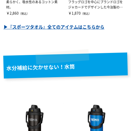
柔らかく、吸水性のあるコットン素
フラッグロゴを中心にブランドロゴを
材。
ジャカードでデザインした今治製の箱
入りタオルで...
￥2,860
￥1,870
（税込）
（税込）
▶『スポーツタオル』全てのアイテムはこちらから
水分補給に欠かせない！水筒