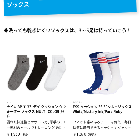
ソックス
◆洗っても乾きにくいソックスは、3～5足は持っていこう！
NIKE
adidas
ナイキ 3P エブリデイ クッション クウ
ESS クッション 3S 3Pクルーソックス
ォーター ソックス MULTI-COLOR(96
White/Mystery Ink/Pure Ruby
4)
優れた快適性とサポート力｡厚手のテリ
フィット感のあるアーチを備え、毎日
ー素材のソールでトレーニングでの快
快適に着用できるクッションソック
適性が向上...
ス。足に気を配...
￥1,980
￥1,870
（税込）
（税込）