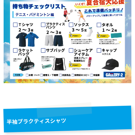
ドリンク
大腿・ふくらはぎ用サポーター
アイシンググッズ
非伸縮テープ
補給食
腰用サポーター
伸縮テープ
トレーニング用品
プロテイン
ひざ用サポーター
アンダーラップ
スポーツアパレル
その他サプリメント
足首用サポーター
その他テーピンググッズ
その他グッズ
半袖シャツ
グッズ・アクセサリー
その他サポーター
長袖シャツ
THE PERSON SELECT
サンダル
ハーフパンツ
バッグ
ウエイトトレーニング
ソックス
インソール
自体重トレーニング
半袖プラクティスシャツ
トレーニングジャージ
シューレース
バランストレーニング