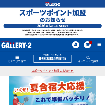
テニス・バドミントン
TENNIS&BADMINTON
カテゴリで探す
キーワードで探す
スポーツポイント加盟のお知らせ
ラケット
テニス・バドミントンのどんな商品・情報をお探し
ですか？
ストリング
硬式テニスラケット
ストリング
PARLEY TENNIS COLLECTION
EZONE
ASTROX
グリップ
振動止め
ソフトテニスラケット
シューズ
硬式テニス用