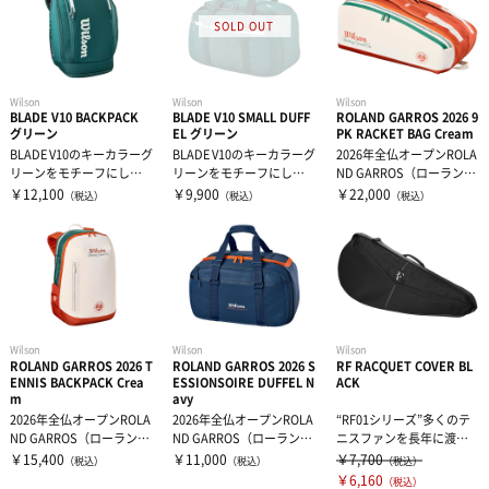
ドリンク
大腿・ふくらはぎ用サポーター
アイシンググッズ
非伸縮テープ
補給食
腰用サポーター
伸縮テープ
トレーニング用品
Wilson
Wilson
Wilson
BLADE V10 BACKPACK
BLADE V10 SMALL DUFF
ROLAND GARROS 2026 9
グリーン
EL グリーン
PK RACKET BAG Cream
プロテイン
ひざ用サポーター
アンダーラップ
スポーツアパレル
BLADE V10のキーカラーグ
BLADE V10のキーカラーグ
2026年全仏オープンROLA
リーンをモチーフにした
リーンをモチーフにした
ND GARROS（ローラン・
デザイン。背面のポケッ
デザイン。大容量のメイ
ギャロス）デザインの...
￥12,100
￥9,900
￥22,000
（税込）
（税込）
（税込）
その他サプリメント
足首用サポーター
その他テーピンググッズ
その他グッズ
半袖シャツ
トに...
ンポ...
グッズ・アクセサリー
その他サポーター
長袖シャツ
THE PERSON SELECT
サンダル
ハーフパンツ
バッグ
ウエイトトレーニング
Wilson
Wilson
Wilson
ROLAND GARROS 2026 T
ROLAND GARROS 2026 S
RF RACQUET COVER BL
ENNIS BACKPACK Crea
ESSIONSOIRE DUFFEL N
ACK
ソックス
インソール
自体重トレーニング
m
avy
2026年全仏オープンROLA
2026年全仏オープンROLA
“RF01シリーズ”多くのテ
ND GARROS（ローラン・
ND GARROS（ローラン・
ニスファンを長年に渡り
トレーニングジャージ
シューレース
バランストレーニング
ギャロス）デザインの...
ギャロス）デザインの...
魅了してきたロジャー・
￥15,400
￥11,000
￥7,700
（税込）
（税込）
（税込）
フェデラ...
￥6,160
（税込）