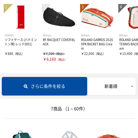
バドミントンラケット
ソフトテニス用
ウェアー
オールコート用シューズ
ジュニア用ラケット
バドミントン用
オムニ・クレー用シューズ
ボール
ユニセックス
YONEX
Wilson
Wilson
Wilson
ソフトケース (バドミン
RF RACQUET COVER BL
ROLAND GARROS 2026
ROLAND GAR
カーペット用シューズ
レディース
シャトル
硬式テニスボール
トン用) レッド(001)
ACK
9PK RACKET BAG Crea
TENNIS BACK
m
am
￥880
￥7,700
￥22,000
￥15,400
（税込）
（税込）
（税込）
（税
オムニ用シューズ
ソックス
￥6,160
ソフトテニスボール
アクセサリー・グッズ
（税込）
クレー用シューズ
ジュニア
インナーウェア―
ラケットバッグ
さらに条件を絞る
新着順
バドミントン用シューズ
キャップ・サンバイザー
リュックサック・その他バッグ
サプリメント
インナーシャツ
7商品
（1～60件）
ジュニアシューズ
グリップテープ
インナーパンツ・タイツ
サポーター
アミノ酸
その他アクセサリー・グッズ
レディスインナー
ビタミン・ミネラル
テーピング
ひじ・手首・指用サポーター