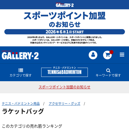
テニス・バドミントン
TENNIS&BADMINTON
カテゴリで探す
キーワードで探す
スポーツポイント加盟のお知らせ
ラケット
テニス・バドミントンのどんな商品・情報をお探し
ですか？
テニス・バドミントン用品
アクセサリー・グッズ
ストリング
硬式テニスラケット
ストリング
PARLEY TENNIS COLLECTION
EZONE
ASTROX
ラケットバッグ
グリップ
振動止め
ソフトテニスラケット
シューズ
硬式テニス用
このカテゴリの売れ筋ランキング