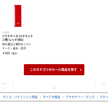
スウェット
タオル
有酸素トレーニング
ウィンドブレーカー・ピステ
リストバンド・ヘアバンド
エクササイズマット
コート
その他
ケア・コンディション
YONEX
ソフトケース (バドミント
ン用) レッド(001)
持ち運びに便利なソフト
レディース＆ジュニア
ケース・撥水・防汚
￥880
（税込）
リカバリーウェア
このカテゴリのセール商品を探す
先頭
前
次
最後
1
テニス・バドミントン用品
すべての商品
アクセサリー・グッズ
ラケ