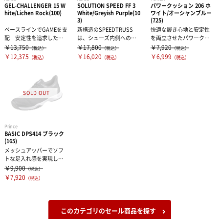
GEL-CHALLENGER 15 W
SOLUTION SPEED FF 3
パワークッション 206 ホ
hite/Lichen Rock(100)
White/Greyish Purple(10
ワイト/オーシャンブルー
3)
(725)
ベースラインでGAMEを支
新構造のSPEEDTRUSS
快適な履き心地と安定性
配 安定性を追求したス
は、シューズ内側へのね
を両立させたパワークッ
タビリティモデルGEL-RE
じれを許容するだけでな
ション搭載入門モデル。
￥13,750
￥17,800
￥7,920
（税込）
（税込）
（税込）
SO...
く、前に...
■パワークッシ...
￥12,375
￥16,020
￥6,999
（税込）
（税込）
（税込）
Prince
BASIC DPS414 ブラック
(165)
メッシュアッパーでソフ
トな足入れ感を実現した
軽量コンフォートモデ
￥9,900
（税込）
ル。3E相当。※...
￥7,920
（税込）
このカテゴリのセール商品を探す