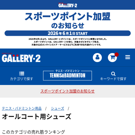
テニス・バドミントン
TENNIS&BADMINTON
カテゴリで探す
キーワードで探す
スポーツポイント加盟のお知らせ
ラケット
テニス・バドミントンのどんな商品・情報をお探し
ですか？
テニス・バドミントン用品
シューズ
ストリング
硬式テニスラケット
ストリング
PARLEY TENNIS COLLECTION
EZONE
ASTROX
オールコート用シューズ
グリップ
振動止め
ソフトテニスラケット
シューズ
硬式テニス用
このカテゴリの売れ筋ランキング