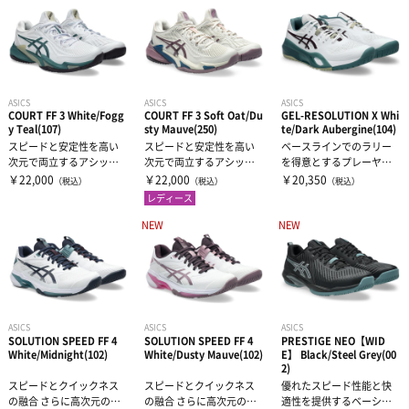
ドリンク
大腿・ふくらはぎ用サポーター
アイシンググッズ
非伸縮テープ
補給食
腰用サポーター
伸縮テープ
トレーニング用品
ASICS
ASICS
ASICS
COURT FF 3 White/Fogg
COURT FF 3 Soft Oat/Du
GEL-RESOLUTION X Whi
プロテイン
ひざ用サポーター
アンダーラップ
スポーツアパレル
y Teal(107)
sty Mauve(250)
te/Dark Aubergine(104)
スピードと安定性を高い
スピードと安定性を高い
ベースラインでのラリー
次元で両立するアシック
次元で両立するアシック
を得意とするプレーヤー
その他サプリメント
足首用サポーター
その他テーピンググッズ
その他グッズ
半袖シャツ
ステニスのフラッグシッ
ステニスのフラッグシッ
に向けた、安定性に優れ
￥22,000
￥22,000
￥20,350
（税込）
（税込）
（税込）
プモデル。力強...
プモデル。力強...
たフラッグシッ...
レディース
グッズ・アクセサリー
その他サポーター
NEW
NEW
長袖シャツ
THE PERSON SELECT
サンダル
ハーフパンツ
バッグ
ウエイトトレーニング
ソックス
インソール
自体重トレーニング
ASICS
ASICS
ASICS
SOLUTION SPEED FF 4
SOLUTION SPEED FF 4
PRESTIGE NEO【WID
White/Midnight(102)
White/Dusty Mauve(102)
E】 Black/Steel Grey(00
2)
トレーニングジャージ
シューレース
バランストレーニング
スピードとクイックネス
スピードとクイックネス
優れたスピード性能と快
の融合 さらに高次元のス
の融合 さらに高次元のス
適性を提供するベーシッ