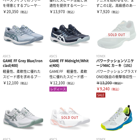
ベースラインでのラリー
優れたスピード性能と快
テニスを始めるなら、ま
を得意とするプレーヤー
適性を提供するベーシッ
ずこの1足。高級感のある
に向けた、安定性に優れ
クモデルPRESTIGE™ NEO
新しいエアメッシュを採
￥20,350
￥13,970
￥7,920
（税込）
（税込）
（税込）
たフラッグシッ...
は...
用したエント...
ASICS
ASICS
YONEX
GAME FF Grey Blue/Iron
GAME FF Midnight/Whit
パワークッションソニケ
clad(400)
e(400)
ージMAC カ－キ（191）
軽量性、柔軟性に優れた
GAME FF 軽量性、柔軟
パワークッションプラス Y
スピード感を求めるプレ
性に優れたスピード感を
ONEX独自の衝撃吸収性と
ーヤーに向けたオールコ
求めるプレーヤーに向け
反発性を併せ持つ衝撃吸
￥12,100
￥12,100
￥13,200
（税込）
（税込）
（税込）
ート用シューズ...
たオール...
収素材...
￥9,240
レディース
（税込）
SALE
ASICS
ASICS
YONEX