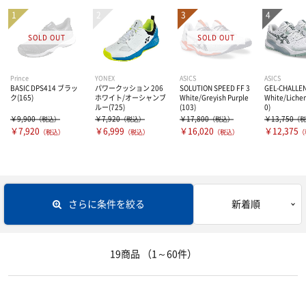
バドミントンラケット
ソフトテニス用
ウェアー
オールコート用シューズ
ジュニア用ラケット
バドミントン用
オムニ・クレー用シューズ
ボール
ユニセックス
Prince
YONEX
ASICS
ASICS
BASIC DPS414 ブラッ
パワークッション 206
SOLUTION SPEED FF 3
GEL-CHALLE
カーペット用シューズ
レディース
シャトル
硬式テニスボール
ク(165)
ホワイト/オーシャンブ
White/Greyish Purple
White/Liche
ルー(725)
(103)
0)
￥9,900
￥7,920
￥17,800
￥13,750
（税込）
（税込）
（税込）
（税
オムニ用シューズ
ソックス
￥7,920
￥6,999
￥16,020
￥12,375
ソフトテニスボール
アクセサリー・グッズ
（税込）
（税込）
（税込）
（
クレー用シューズ
ジュニア
インナーウェア―
ラケットバッグ
さらに条件を絞る
新着順
バドミントン用シューズ
キャップ・サンバイザー
リュックサック・その他バッグ
サプリメント
インナーシャツ
ジュニアシューズ
グリップテープ
インナーパンツ・タイツ
サポーター
アミノ酸
19商品
（1～60件）
その他アクセサリー・グッズ
レディスインナー
ビタミン・ミネラル
テーピング
ひじ・手首・指用サポーター