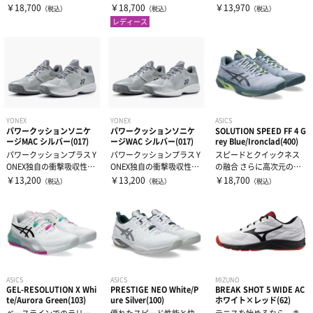
ピードモデルSOLUTION S
ピードモデルSOLUTION S
クモデルPRESTIGE ™NEO
￥18,700
￥18,700
￥13,970
（税込）
（税込）
（税込）
スウェット
タオル
有酸素トレーニング
P...
P...
は...
レディース
ウィンドブレーカー・ピステ
リストバンド・ヘアバンド
エクササイズマット
コート
その他
ケア・コンディション
YONEX
YONEX
ASICS
レディース＆ジュニア
パワークッションソニケ
パワークッションソニケ
SOLUTION SPEED FF 4 G
ージMAC シルバー(017)
ージWAC シルバー(017)
rey Blue/Ironclad(400)
パワークッションプラス Y
パワークッションプラス Y
スピードとクイックネス
ONEX独自の衝撃吸収性と
ONEX独自の衝撃吸収性と
の融合 さらに高次元のス
リカバリーウェア
反発性を併せ持つ衝撃吸
反発性を併せ持つ衝撃吸
ピードモデルSOLUTION S
￥13,200
￥13,200
￥18,700
（税込）
（税込）
（税込）
収素材...
収素材...
P...
ASICS
ASICS
MIZUNO
GEL-RESOLUTION X Whi
PRESTIGE NEO White/P
BREAK SHOT 5 WIDE AC
te/Aurora Green(103)
ure Silver(100)
ホワイト×レッド(62)