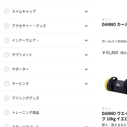
レディース
レーシング
スイムキャップ
ダンノ
DANNO カー
ジュニア
フィットネス
メッシュキャップ
アクセサリー・グッズ
アクセサリー
シリコンキャップ
バッグ
インナーウェア―
カールバーの50
￥41,800
（税込
2WAYキャップ
ポーチ
インナーシャツ
サプリメント
2WAYシリコンキャップ
タオル
インナーパンツ・タイツ
アミノ酸
サポーター
その他アクセサリー・グッズ
レディスインナー
ビタミン・ミネラル
ひじ・手首・指用サポーター
テーピング
インナー・パッド
ドリンク
大腿・ふくらはぎ用サポーター
非伸縮テープ
アイシンググッズ
ダンノ
補給食
腰用サポーター
伸縮テープ
トレーニング用品
DANNO ウ
ク 10kg イエ
担ぐ、抱えるなど
プロテイン
ひざ用サポーター
アンダーラップ