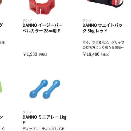
ダンノ
ダンノ
グ
DANNO イージーバー
DANNO ウエイトバッ
ベルカラー 28㎜用 F
ク 5kg レッド
仕様
担ぐ、抱えるなど、グリップ
の持ち方により様々な個所の
トレーニングが可能となり、
￥1,980
￥18,480
（税込）
（税込）
各...
ダンノ
ン
DANNO ミニアレー 1kg
F
にく
ディップコーティングしてあ