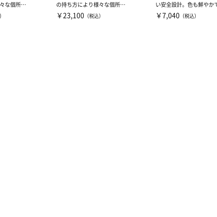
々な個所の
の持ち方により様々な個所の
い安全設計。色も鮮やか
能となり、
トレーニングが可能となり、
性にもお薦めです。
￥23,100
￥7,040
）
（税込）
（税込）
各...