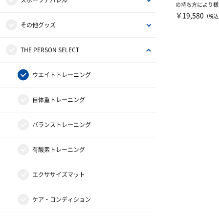
スポーツアパレル
の持ち方により様
トレーニングが可
￥19,580
（税込
各...
その他サプリメント
足首用サポーター
その他テーピンググッズ
半袖シャツ
その他グッズ
グッズ・アクセサリー
その他サポーター
長袖シャツ
サンダル
THE PERSON SELECT
ハーフパンツ
バッグ
ウエイトトレーニング
ソックス
インソール
自体重トレーニング
トレーニングジャージ
シューレース
バランストレーニング
スウェット
タオル
有酸素トレーニング
ウィンドブレーカー・ピステ
リストバンド・ヘアバンド
エクササイズマット
コート
その他
ケア・コンディション