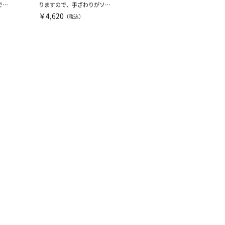
で女
りますので、手ざわりがソフ
トです。トレーニング説明書
￥4,620
（税込）
付...