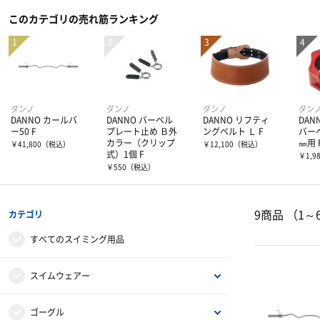
このカテゴリの売れ筋ランキング
ダンノ
ダンノ
ダンノ
ダン
DANNO カールバ
DANNO バーベル
DANNO リフティ
DAN
ー50 F
プレート止め Ｂ外
ングベルト Ｌ F
バー
カラー（クリップ
㎜用 
￥41,800
（税込）
￥12,100
（税込）
式）1個 F
￥1,9
￥550
（税込）
9商品
（1～
カテゴリ
すべてのスイミング用品
スイムウェアー
メンズ
ゴーグル