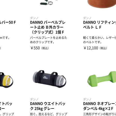
ダンノ
ダンノ
ルバー50 F
DANNO バーベルプレ
DANNO リフティン
ート止め Ｂ外カラー
ベルト Ｌ F
（クリップ式）1個 F
mmです。
バーベルプレートを止めるた
軽くて柔らかい、レザー
めのクリップです。
のベルトです。
￥550
￥12,100
）
（税込）
（税込）
ダンノ
ダンノ
エイトバッ
DANNO ウエイトバッ
DANNO ネオプレー
ロー
ク 25kg グレー
ダンベル 4kg×2 F
、グリップ
担ぐ、抱えるなど、グリップ
三角形デザインの転がり