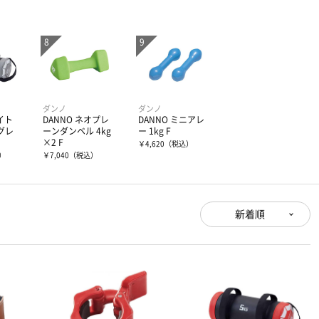
ダンノ
ダンノ
イト
DANNO ネオプレ
DANNO ミニアレ
 グレ
ーンダンベル 4kg
ー 1kg F
×2 F
￥4,620
（税込）
）
￥7,040
（税込）
新着順