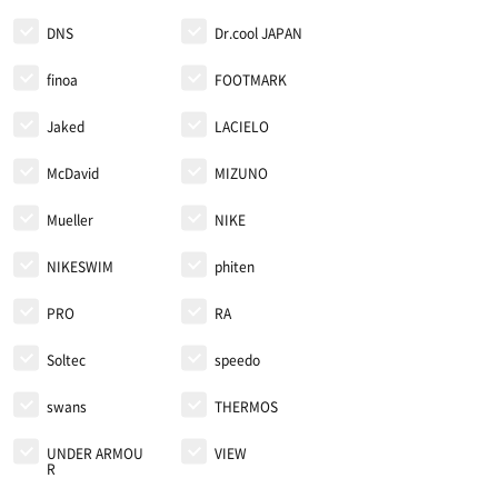
DNS
Dr.cool JAPAN
finoa
FOOTMARK
Jaked
LACIELO
McDavid
MIZUNO
Mueller
NIKE
NIKESWIM
phiten
PRO
RA
Soltec
speedo
swans
THERMOS
UNDER ARMOU
VIEW
R