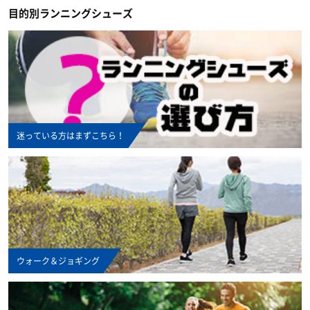
目的別ランニングシューズ
インナーウェア―
サプリメント
インナーシャツ
インナーパンツ・タイツ
サポーター
アミノ酸
レディスインナー
ビタミン・ミネラル
テーピング
ひじ・手首・指用サポーター
迷っている方はまずこちら！
ドリンク
大腿・ふくらはぎ用サポーター
アイシンググッズ
非伸縮テープ
補給食
腰用サポーター
伸縮テープ
トレーニング用品
プロテイン
ひざ用サポーター
アンダーラップ
スポーツアパレル
ウォーク＆ジョギング
その他サプリメント
足首用サポーター
その他テーピンググッズ
その他グッズ
半袖シャツ