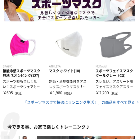
SPAZIO
ATHLETA
McDavid
接触冷感スポーツマスク
マスク ホワイト(10)
スポーツフェイスマスク
無地 ネオンピンク(127)
クールグレー（CG）
スポーツ時も苦しくな
制菌・消臭機能付きアス
ズレない、アスリート用
い！スポーツウェアと同
レタスポーツマスク！形
フェイスマスクアスリー
じ素材を使用した、吸水
状記憶フレーム入りで、
トのためにデザインされ
￥605
￥1,980
￥2,200
（税込）
（税込）
（税込）
速乾＆通気性抜群...
顔にぴったりフ...
た機能・スタイ...
「スポーツマスクで快適にランニング生活！」の
商品をすべて見る
今できる事、お家で楽しくトレーニング♪