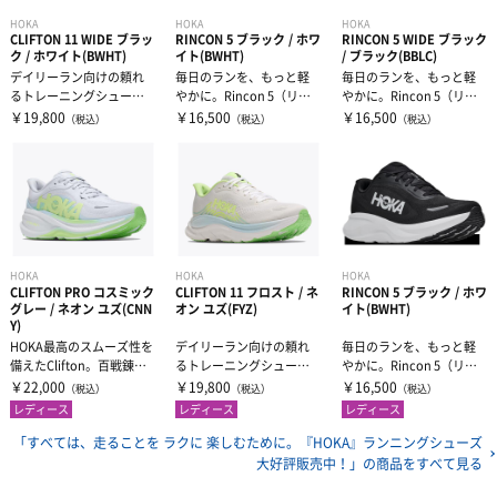
HOKA
HOKA
HOKA
CLIFTON 11 WIDE ブラッ
RINCON 5 ブラック / ホワ
RINCON 5 WIDE ブラック
ク / ホワイト(BWHT)
イト(BWHT)
/ ブラック(BBLC)
デイリーラン向けの頼れ
毎日のランを、もっと軽
毎日のランを、もっと軽
るトレーニングシュー
やかに。Rincon 5（リン
やかに。Rincon 5（リン
ズ。Clifton（クリフト
コン5）は走り出しからゴ
コン5）は走り出しからゴ
￥19,800
￥16,500
￥16,500
（税込）
（税込）
（税込）
ン）はHO...
ール...
ール...
HOKA
HOKA
HOKA
CLIFTON PRO コスミック
CLIFTON 11 フロスト / ネ
RINCON 5 ブラック / ホワ
グレー / ネオン ユズ(CNN
オン ユズ(FYZ)
イト(BWHT)
Y)
HOKA最高のスムーズ性を
デイリーラン向けの頼れ
毎日のランを、もっと軽
備えたClifton。百戦錬磨
るトレーニングシュー
やかに。Rincon 5（リン
のトレーニングシューズ
ズ。Clifton（クリフト
コン5）は走り出しからゴ
￥22,000
￥19,800
￥16,500
（税込）
（税込）
（税込）
の...
ン）はHO...
ール...
レディース
レディース
レディース
「すべては、走ることを ラクに 楽しむために。『HOKA』ランニングシューズ
大好評販売中！」の
商品をすべて見る