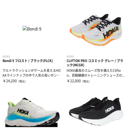
HOKA
HOKA
Bondi 9 フロスト / ブラック(FLCK)
CLIFTON PRO コスミック グレー / ブラ
ック(MCGR)
ウルトラクッションがゲームを変えるHO
HOKA最高のスムーズ性を備えたClifto
KAラインナップの中で人気の高いボンダ
n。百戦錬磨のトレーニングシューズの...
イシ...
￥24,200
￥22,000
（税込）
（税込）