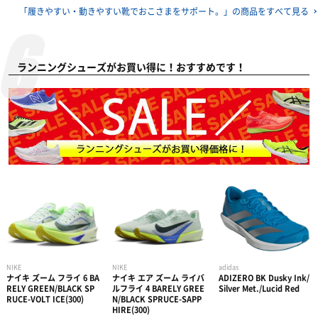
「履きやすい・動きやすい靴でおこさまをサポート。」の
商品をすべて見る
ランニングシューズがお買い得に！おすすめです！
NIKE
NIKE
adidas
ナイキ ズーム フライ 6 BA
ナイキ エア ズーム ライバ
ADIZERO BK Dusky Ink/
RELY GREEN/BLACK SP
ルフライ 4 BARELY GREE
Silver Met./Lucid Red
RUCE-VOLT ICE(300)
N/BLACK SPRUCE-SAPP
HIRE(300)