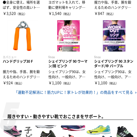
●全身に使え、場所を選
ヨガマットを入れて、移
握力や指、手首、腕を鍛
ばず、安全性の高いトレ
動に便利場キャリングバ
えるためのハンドグリッ
ーニングバンドです。 ...
ッグです。※ストレッチ
プです日本製お子様やリ
￥3,520
￥1,540
￥847
（税込）
（税込）
（税込）
マット本体は含...
ハビリ、握力に...
エバニュー
finoa
finoa
ハンドグリップ30 F
シェイプリング 90 ウーマ
シェイプリング 90 スタン
ン/弱 ピンク
ダード/中 パープル
握力や指、手首、腕を鍛
シェイプリング90は、女
シェイプリング90は、女
えるためのハンドグリッ
性向け、一般向け、アス
性向け、一般向け、アス
プです日本製幅広くお使
リート向けの3種類でそれ
リート向けの3種類でそれ
￥924
￥1,100
￥1,100
（税込）
（税込）
（税込）
いいただける3...
ぞれのベス...
ぞれのベス...
「運動不足解消に！筋力UPに！家トレが効果的！」の
商品をすべて見る
履きやすい・動きやすい靴でおこさまをサポート。