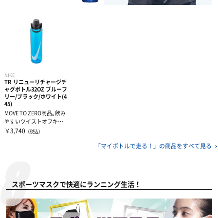
NIKE
TR リニューリチャージチ
ャグボトル32OZ ブルーフ
リー/ブラック/ホワイト(4
45)
MOVE TO ZERO商品｡飲み
やすいツイストオフキャ
ップ｡持ち易いエルゴノ
￥3,740
（税込）
ミ...
「マイボトルで走る！」の
商品をすべて見る
スポーツマスクで快適にランニング生活！