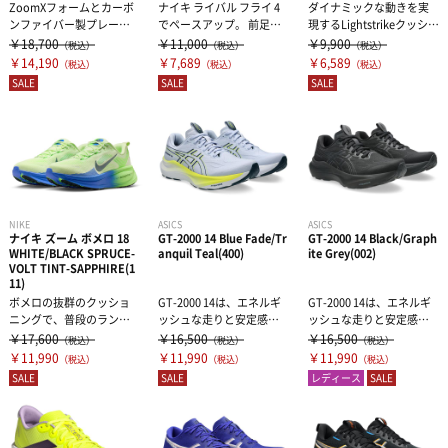
ZoomXフォームとカーボ
ナイキ ライバル フライ 4
ダイナミックな動きを実
ンファイバー製プレート
でペースアップ。 前足部
現するLightstrikeクッショ
で、パワフルな走り心地
のAir Zoomユニットと...
ニングを搭載したランニ...
￥18,700
￥11,000
￥9,900
（税込）
（税込）
（税込）
を実現。ラ...
￥14,190
￥7,689
￥6,589
（税込）
（税込）
（税込）
SALE
SALE
SALE
NIKE
ASICS
ASICS
ナイキ ズーム ボメロ 18
GT-2000 14 Blue Fade/Tr
GT-2000 14 Black/Graph
WHITE/BLACK SPRUCE-
anquil Teal(400)
ite Grey(002)
VOLT TINT-SAPPHIRE(1
11)
ボメロの抜群のクッショ
GT-2000 14は、エネルギ
GT-2000 14は、エネルギ
ニングで、普段のランニ
ッシュな走りと安定感の
ッシュな走りと安定感の
ングがもっと快適に。ミ
あるサポートを追求した
あるサポートを追求した
￥17,600
￥16,500
￥16,500
（税込）
（税込）
（税込）
ッドソールには...
ラン...
ラン...
￥11,990
￥11,990
￥11,990
（税込）
（税込）
（税込）
SALE
SALE
レディース
SALE