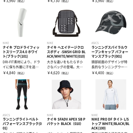
￥3,960
￥4,730
￥3,960
（税込）
（税込）
（税込）
比べて首...
しと滴...
ぶのに最適なフ...
NIKE
NIKE
ASICS
ナイキ プロドライフィッ
ナイキ ヘエイテージクロ
ランニングスパイラルウ
トスリーブス4.0 ホワイ
スボディ -SWSH GRID BL
ーブンキャップ パフォー
ト/ブラック(101)
ACK/WHITE/WHITE(010)
マンスブラック(001)
DRI-FIT素材により、ドラ
大きな違いをもたらす小
頭部前面のデザインが特
イに保ち外層に汗を逃
さなバッグの登場。大容
長的なランニングウーブ
す。ゴムバンド部分が快
量のメインコンパートメ
ンキャップ。側面のレー
￥4,840
￥4,620
￥4,400
（税込）
（税込）
（税込）
適なフィ...
ントと小さめの...
ザーパンチング...
ASICS
NIKE
NIKE
ランニングライトベルト
ナイキ SFADV APEX SB P
NIKE PRO DF タイト L/S
パフォーマンスブラック(0
バケット BLACK（010）
トップ WHITE/BLACK/BL
01)
ACK(100)