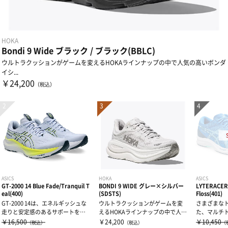
HOKA
Bondi 9 Wide ブラック / ブラック(BBLC)
ウルトラクッションがゲームを変えるHOKAラインナップの中で人気の高いボンダ
イシ...
￥24,200
（税込）
ASICS
HOKA
ASICS
GT-2000 14 Blue Fade/Tranquil T
BONDI 9 WIDE グレー×シルバー
LYTERACER 
eal(400)
(SDSTS)
Floss(401)
GT-2000 14は、エネルギッシュな
ウルトラクッションがゲームを変
さまざまな
走りと安定感のあるサポートを追
えるHOKAラインナップの中で人気
た、マルチ
求したラン...
の高いボンダイシ...
ズ。METASP
￥16,500
￥24,200
￥10,450
（税込）
（税込）
（