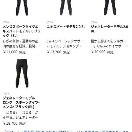
CW-X
CW-X
CW-X
メンズスポーツタイツエ
エキスパートモデル2.0 BL
ジェネレーターモデル2.0
キスパートモデル3.0 ブラ
BL
ック（BL）
ひざの負荷・運動時の筋
CW-Xのベーシックサポー
腰から脚までをフルガー
肉の疲労を軽減。股関
トモデル。ジョギング・
ド。CW-Xのハイサポート
節・ひざサポートEXPERT
ウォーキング等、ひざに
モデル。マラソン・球
￥11,000
￥13,200
￥20,900
（税込）
（税込）
（税込）
M...
負荷がかか...
技・スキー・...
CW-X
ジェネレーターモデル
ロング スポーツタイツ<
メンズ> ブラック(BL)
「とまる」「ねじる」か
ら守る。ジェネレーター
モデル。ひざ・腰・股関
￥18,700
（税込）
節に加え、カラダを支