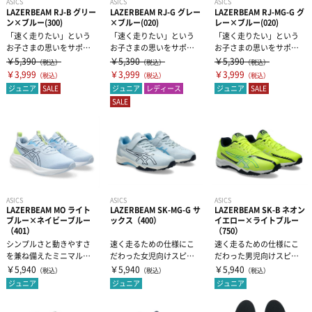
ASICS
ASICS
ASICS
LAZERBEAM RJ-B グリー
LAZERBEAM RJ-G グレー
LAZERBEAM RJ-MG-G グ
ン×ブルー(300)
×ブルー(020)
レー×ブルー(020)
「速く走りたい」という
「速く走りたい」という
「速く走りたい」という
お子さまの思いをサポー
お子さまの思いをサポー
お子さまの思いをサポー
ト。男児向けランニング
ト。女児向けランニング
ト。女児向けランニング
￥5,390
￥5,390
￥5,390
（税込）
（税込）
（税込）
モデル（ヒモ靴...
モデル（ヒモ靴...
モデル（ゴムヒ...
￥3,999
￥3,999
￥3,999
（税込）
（税込）
（税込）
ジュニア
SALE
ジュニア
レディース
ジュニア
SALE
SALE
ASICS
ASICS
ASICS
LAZERBEAM MO ライト
LAZERBEAM SK-MG-G サ
LAZERBEAM SK-B ネオン
ブルー×ネイビーブルー
ックス（400）
イエロー×ライトブルー
（401）
（750）
シンプルさと動きやすさ
速く走るための仕様にこ
速く走るための仕様にこ
を兼ね備えたミニマルモ
だわった女児向けスピー
だわった男児向けスピー
デル（ヒモ靴）。①成長
ドモデル（ゴムヒモ＋1本
ドモデル（ヒモ靴）。①
￥5,940
￥5,940
￥5,940
（税込）
（税込）
（税込）
段階にある...
ベルト）。①...
成長段階にある...
ジュニア
ジュニア
ジュニア