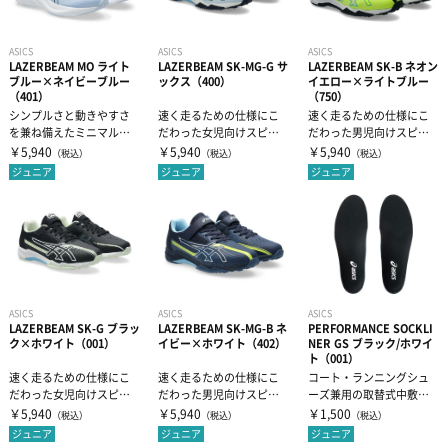
ASICS
ASICS
ASICS
LAZERBEAM MO ライト
LAZERBEAM SK-MG-G サ
LAZERBEAM SK-B ネオン
ブルー×ネイビーブルー
ックス（400）
イエロー×ライトブルー
（401）
（750）
シンプルさと動きやすさ
速く走るための仕様にこ
速く走るための仕様にこ
を兼ね備えたミニマルモ
だわった女児向けスピー
だわった男児向けスピー
デル（ヒモ靴）。①成長
ドモデル（ゴムヒモ＋1本
ドモデル（ヒモ靴）。①
￥5,940
￥5,940
￥5,940
（税込）
（税込）
（税込）
段階にある...
ベルト）。①...
成長段階にある...
ジュニア
ジュニア
ジュニア
ASICS
ASICS
ASICS
LAZERBEAM SK-G ブラッ
LAZERBEAM SK-MG-B ネ
PERFORMANCE SOCKLI
ク×ホワイト（001）
イビー×ホワイト（402）
NER GS ブラック/ホワイ
ト（001）
速く走るための仕様にこ
速く走るための仕様にこ
コート・ランニングシュ
だわった女児向けスピー
だわった男児向けスピー
ーズ兼用の取替式中敷で
ドモデル（ヒモ靴）。①
ドモデル（ゴムヒモ＋1本
す。着地時の衝撃をやわ
￥5,940
￥5,940
￥1,500
（税込）
（税込）
（税込）
成長段階に...
ベルト）。...
らげ、さらに推...
ジュニア
ジュニア
ジュニア