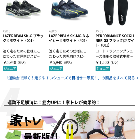
ASICS
ASICS
ASICS
LAZERBEAM SK-G ブラッ
LAZERBEAM SK-MG-B ネ
PERFORMANCE SOCKLI
ク×ホワイト（001）
イビー×ホワイト（402）
NER GS ブラック/ホワイ
ト（001）
速く走るための仕様にこ
速く走るための仕様にこ
コート・ランニングシュ
だわった女児向けスピー
だわった男児向けスピー
ーズ兼用の取替式中敷で
ドモデル（ヒモ靴）。①
ドモデル（ゴムヒモ＋1本
す。着地時の衝撃をやわ
￥5,940
￥5,940
￥1,500
（税込）
（税込）
（税込）
成長段階に...
ベルト）。...
らげ、さらに推...
ジュニア
ジュニア
ジュニア
「運動会で輝く！走りやすいシューズで目指せ一等賞！」の
商品をすべて見る
運動不足解消に！筋力UPに！家トレが効果的！