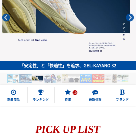
ジュニアサイズ
長距離用スパイク
ソックス
メンズウェアー
ウォーク＆ジョギング
投てき用シューズ
レディスウェアー
キャップ
ランニングソックス
スローRUN（安全クッション)
スパイクピン
5本指ソックス
グローブ
RUNトレーニング
ゲイタ―
アーム・レッグカバー
今年の暑さ対策はザムストにお任せ！UV・熱中症対策アイテム揃
っています
スピードRUN (軽量・反発)
…
バッグ・ポーチ
トレイルラン
サングラス
新着商品
ランキング
特集
最新情報
ブランド
ジムトレ
時計・心拍計
プレート入り厚底シューズ
PICK UP LIST
その他グッズ・アクセサリー