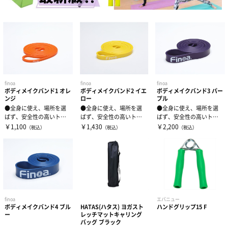
finoa
finoa
finoa
ボディメイクバンド1 オレ
ボディメイクバンド2 イエ
ボディメイクバンド3 パー
ンジ
ロー
プル
●全身に使え、場所を選
●全身に使え、場所を選
●全身に使え、場所を選
ばず、安全性の高いトレ
ばず、安全性の高いトレ
ばず、安全性の高いトレ
ーニングバンドです。 ...
ーニングバンドです。 ...
ーニングバンドです。 ...
￥1,100
￥1,430
￥2,200
（税込）
（税込）
（税込）
finoa
エバニュー
ボディメイクバンド4 ブル
HATAS(ハタス) ヨガスト
ハンドグリップ15 F
ー
レッチマットキャリング
バッグ ブラック