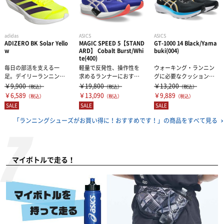
adidas
ASICS
ASICS
ADIZERO BK Solar Yello
MAGIC SPEED 5【STAND
GT-1000 14 Black/Yama
w
ARD】 Cobalt Burst/Whi
buki(004)
te(400)
毎日の部活を支える一
軽量で反発性、操作性を
ウォーキング・ランニン
足。デイリーランニング
求めるランナーにおすす
グに必要なクッション性
に最適な多目的フラット
めなMAGIC SPEED 5MA
と安定性を兼ね備えた優
￥9,900
￥19,800
￥13,200
（税込）
（税込）
（税込）
レーサー。アディ...
G...
れたシューズで...
￥6,589
￥13,090
￥9,889
（税込）
（税込）
（税込）
SALE
SALE
SALE
「ランニングシューズがお買い得に！おすすめです！」の
商品をすべて見る
マイボトルで走る！