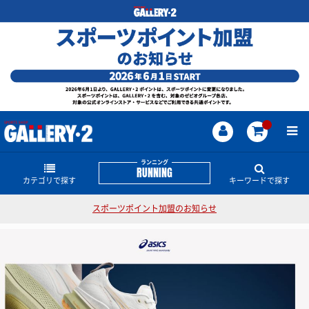
ランニング
RUNNING
カテゴリで探す
キーワードで探す
スポーツポイント加盟のお知らせ
ランニングシューズ
ランニングのどんな商品・情報をお探しですか？
陸上スパイク
レディスサイズ
THE NORTH FACE
ゲルカヤノ
HANZO
GT-2000
SVOLME
NIKE
ランキャップ
サロモン
その他シューズ・グッズ
ウェアー
短距離用スパイク