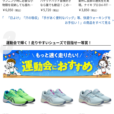
ランニング時に必要な小
バケットハット冒険好き
要所に抜群の通気性を実
物類を収納しても揺れに
なら誰でも歓迎！ この中
現。ナイキ プロ Dri-FIT ト
くいランニングベルトで
程度の深さのアペックス
ップスは、通気性に優れ...
￥6,050
￥5,720
￥3,850
（税込）
（税込）
（税込）
す。走ることに...
バケット...
「 「日よけ」「汗の吸収」「手があく便利なバッグ」等、快適ウォーキングを
お手伝い！」の
商品をすべて見る
運動会で輝く！走りやすいシューズで目指せ一等賞！