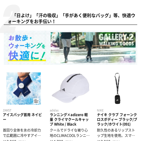
「日よけ」「汗の吸収」「手があく便利なバッグ」等、快適ウ
ォーキングをお手伝い！
ZAMST
adidas
NIKE
アイスバッグ首用 ネイビ
ランニング×adizero 軽
ナイキ クラブ フォーンク
ー
量 クライマクールキャッ
ロスボディー ブラック/ブ
プ White / Black
ラック/ホワイト(091)
首回り全体を氷の冷却力
クールでドライな被り心
耐久性のあるリップスト
で広範囲に冷やすアイス
地のCLIMACOOLランニン
ップ生地を使用。スマー
バッグです。❚未着用時と
グキャップ。太陽の日差
トフォンや小物を持ち運