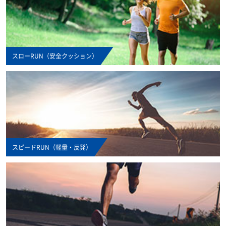
グッズ・アクセサリー
その他サポーター
長袖シャツ
THE PERSON SELECT
サンダル
ハーフパンツ
バッグ
ウエイトトレーニング
スローRUN（安全クッション）
ソックス
インソール
自体重トレーニング
トレーニングジャージ
シューレース
バランストレーニング
スウェット
タオル
有酸素トレーニング
スピードRUN（軽量・反発）
ウィンドブレーカー・ピステ
リストバンド・ヘアバンド
エクササイズマット
コート
その他
ケア・コンディション
レディース＆ジュニア