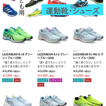
ASICS
ASICS
ASICS
LAZERBEAM RJ-B グリー
LAZERBEAM RJ-G グレー
LAZERBEAM RJ-MG-G グ
ン×ブルー(300)
×ブルー(020)
レー×ブルー(020)
「速く走りたい」という
「速く走りたい」という
「速く走りたい」という
お子さまの思いをサポー
お子さまの思いをサポー
お子さまの思いをサポー
ト。男児向けランニング
ト。女児向けランニング
ト。女児向けランニング
￥5,390
￥5,390
￥5,390
（税込）
（税込）
（税込）
モデル（ヒモ靴...
モデル（ヒモ靴...
モデル（ゴムヒ...
￥3,999
￥3,999
￥3,999
（税込）
（税込）
（税込）
ジュニア
SALE
ジュニア
レディース
ジュニア
SALE
SALE