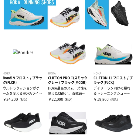
HOKA
HOKA
HOKA
Bondi 9 フロスト / ブラッ
CLIFTON PRO コスミック
CLIFTON 11 フロスト / ブ
ク(FLCK)
グレー / ブラック(MCGR)
ラック(FLCK)
ウルトラクッションがゲ
HOKA最高のスムーズ性を
デイリーラン向けの頼れ
ームを変えるHOKAライン
備えたClifton。百戦錬磨
るトレーニングシュー
ナップの中で人気の高い
のトレーニングシューズ
ズ。Clifton（クリフト
￥24,200
￥22,000
￥19,800
（税込）
（税込）
（税込）
ボンダイシ...
の...
ン）はHO...