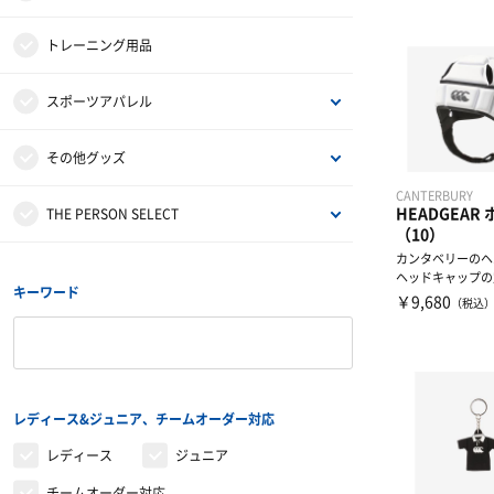
補給食
腰用サポーター
伸縮テープ
トレーニング用品
プロテイン
ひざ用サポーター
アンダーラップ
スポーツアパレル
その他サプリメント
足首用サポーター
その他テーピンググッズ
半袖シャツ
その他グッズ
CANTERBURY
HEADGEAR
グッズ・アクセサリー
その他サポーター
長袖シャツ
サンダル
THE PERSON SELECT
（10）
カンタベリーのヘ
ハーフパンツ
バッグ
ウエイトトレーニング
ヘッドキャップの
キーワード
サイドにはチーム
￥9,680
（税込
れ...
ソックス
インソール
自体重トレーニング
トレーニングジャージ
シューレース
バランストレーニング
レディース&ジュニア、チームオーダー対応
スウェット
タオル
有酸素トレーニング
レディース
ジュニア
チームオーダー対応