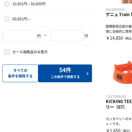
10,001円～50,000円
BAUERFEIND
ゲニュ Train T
50,001円～
膝関節周辺部の痛
感に全般的に使用
～
円
円
ポーター。膝関節
￥14,850
（税込
セール価格品のみ表示
54
件
すべての
条件を解除する
この条件で検索する
CANTERBURY
KICKING T
リー（67）
カンタベリーのキ
ィーです。
￥1,650
（税込