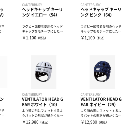
CANTERBURY
CANTERBURY
ッ
ヘッドキャップ キーリ
ヘッドキャップ キーリ
V）
ング イエロー（54）
ング ピンク（64）
パネ
ラグビー競技者愛用のヘッド
ラグビー競技者愛用のヘッド
で
キャップをモチーフにしたシ
キャップをモチーフにしたシ
リコーン製のキーリングで
リコーン製のキーリングで
￥1,100
￥1,100
（税込）
（税込）
す。
す。
CANTERBURY
CANTERBURY
ン
VENTILATOR HEAD G
VENTILATOR HEAD G
EAR ホワイト（10）
EAR ネイビー（29）
モチ
より頭の形にフィットするよ
より頭の形にフィットするよ
イロ
うパットの形状が細かくなっ
うパットの形状が細かくなっ
ペ
ているカンタベリーのトップ
ているカンタベリーのトップ
￥12,980
￥12,980
（税込）
（税込）
モ...
モ...