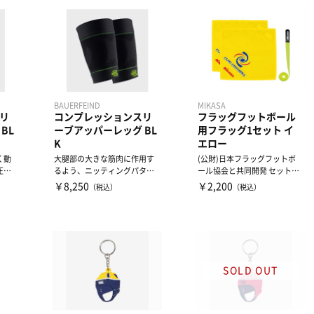
BAUERFEIND
MIKASA
リ
コンプレッションスリ
フラッグフットボール
BL
ーブアッパーレッグ BL
用フラッグ1セット イ
K
エロー
く動
大腿部の大きな筋肉に作用す
(公財)日本フラッグフットボ
圧を
るよう、ニッティングパター
ール協会と共同開発 セット内
える
ンを部位ごとに変更し、適切
容：フラッグ２枚、ベルト...
￥8,250
￥2,200
（税込）
（税込）
な...