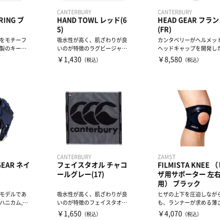
CANTERBURY
CANTERBURY
 RING ブ
HAND TOWL レッド(6
HEAD GEAR フラ
5)
(FR)
をモチーフ
吸水性が高く、肌ざわりが良
カンタベリーがヘルメッ
製のキーリ
いのが特徴のラグビージャー
ヘッドキャップを開発し
ジ柄ストライプのミニタオル
期モデルです。幅広い層
￥1,430
￥8,580
）
（税込）
（税込）
で...
支...
CANTERBURY
ZAMST
GEAR ネイ
フェイスタオル チャコ
FILMISTA KNEE 
ールグレー(17)
ザ用サポーター 左
用） ブラック
モデルであ
吸水性が高く、肌ざわりが良
ヒザの上下を圧迫しなが
ハニカム,ク
いのが特徴のフェイスタオル
も、ランナーが求める薄
み合わせ
です。今治タオルブランド認
軽さを追求。「フィルム
￥1,650
￥4,070
）
（税込）
（税込）
定...
よう...