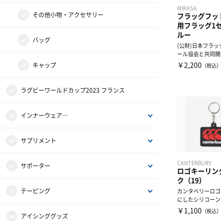
MIKASA
その他小物・アクセサリー
フラッグフッ
用フラッグ1セ
ルー
バッグ
(公財)日本フラ
ール協会と共同開
容：フラッグ２枚、
￥2,200
キャップ
（税込
ラグビーワールドカップ2023 フランス
インナーウェア―
インナーシャツ
サプリメント
CANTERBURY
インナーパンツ・タイツ
アミノ酸
サポーター
ロゴキーリン
ク（19）
レディスインナー
ビタミン・ミネラル
ひじ・手首・指用サポーター
テーピング
カンタベリーロゴ
にしたシリコーン
ングです。
￥1,100
（税込
ドリンク
大腿・ふくらはぎ用サポーター
非伸縮テープ
アイシンググッズ