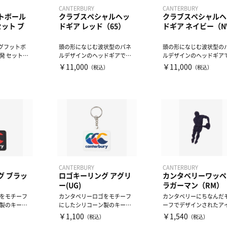
CANTERBURY
CANTERBURY
トボール
クラブスペシャルヘッ
クラブスペシャルヘ
ット ブ
ドギア レッド（65）
ドギア ネイビー（N
ッグフットボ
頭の形になじむ波状型のパネ
頭の形になじむ波状型の
発 セット内
ルデザインのヘッドギアで
ルデザインのヘッドギア
ベルト...
す。 あごストラップはフィ
す。 あごストラップはフィ
￥11,000
￥11,000
）
（税込）
（税込）
ッ...
ッ...
CANTERBURY
CANTERBURY
グ ブラッ
ロゴキーリング アグリ
カンタベリーワッペ
ー(UG)
ラガーマン（RM）
をモチーフ
カンタベリーロゴをモチーフ
カンタベリーにちなんだ
製のキーリ
にしたシリコーン製のキーリ
ーフでデザインされたア
ングです。
ン接着タイプの刺繍ワッ
￥1,100
￥1,540
）
（税込）
（税込）
ン。...