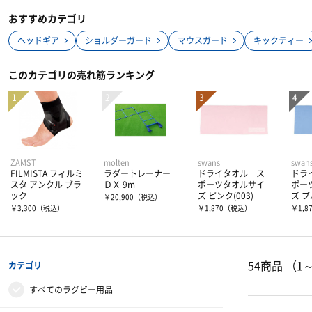
おすすめカテゴリ
ヘッドギア
ショルダーガード
マウスガード
キックティー
このカテゴリの売れ筋ランキング
ZAMST
molten
swans
swan
FILMISTA フィルミ
ラダートレーナー
ドライタオル ス
ドラ
スタ アンクル ブラ
ＤＸ 9m
ポーツタオルサイ
ポー
ック
ズ ピンク(003)
ズ ブ
￥20,900
（税込）
￥3,300
（税込）
￥1,870
（税込）
￥1,8
54商品
（1
カテゴリ
すべてのラグビー用品