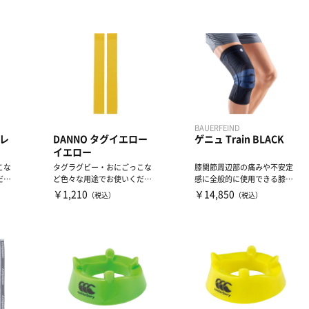
BAUERFEIND
 レ
DANNO タグイエロー
ゲニュ Train BLACK
イエロー
こな
タグラグビー・おにごっこな
膝関節周辺部の痛みや不安定
ださ
ど色々な用途でお使いくださ
感に全般的に使用できる膝サ
い。
ポーター。膝関節の形状に沿
￥1,210
￥14,850
（税込）
（税込）