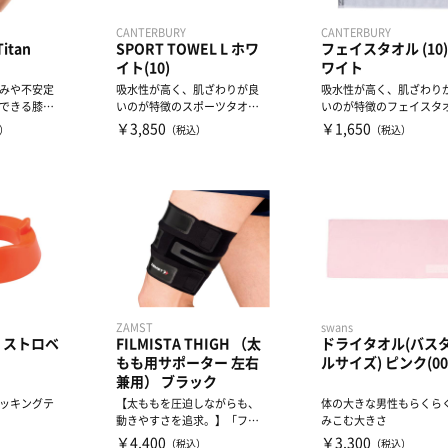
CANTERBURY
CANTERBURY
itan
SPORT TOWEL L ホワ
フェイスタオル (10
イト(10)
ワイト
みや不安定
吸水性が高く、肌ざわりが良
吸水性が高く、肌ざわり
できる膝サ
いのが特徴のスポーツタオル
いのが特徴のフェイスタ
の形状に沿
です。今治タオルブランド認
です。今治タオルブラン
￥3,850
￥1,650
）
（税込）
（税込）
定...
定...
ZAMST
swans
EE ストロベ
FILMISTA THIGH （太
ドライタオル(バス
もも用サポーター 左右
ルサイズ) ピンク(00
兼用） ブラック
ッキングテ
【太ももを圧迫しながらも、
体の大きな男性もらくら
動きやすさを追求。】「フィ
みこむ大きさ
ルム」のように薄く、「安定
￥4,400
￥3,300
）
（税込）
（税込）