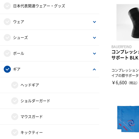
日本代表関連ウェアー・グッズ
ウェア
シャツ
シューズ
BAUERFEIND
コンプレッシ
パンツ・スパッツ
取替式スパイク
ボール
サポート BLK
ウォームアップ
固定式スパイク
4号ボール
ギア
コンプレッション
イプの膝サポータ
関節周辺部のコン
￥6,600
（税込
ソックス
その他小物・アクセサリー
5号ボール
ヘッドギア
ン...
インナー
マスコットボール
ショルダーガード
マウスガード
キックティー