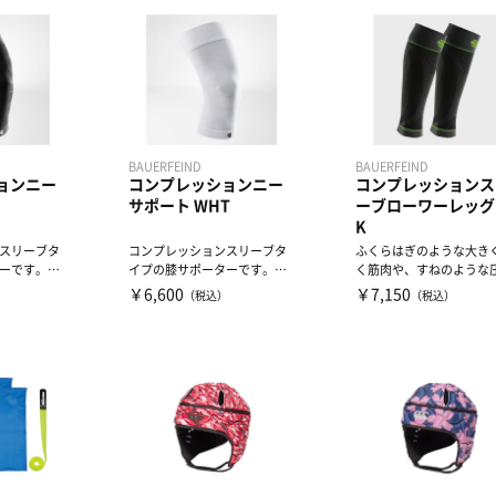
BAUERFEIND
BAUERFEIND
ョンニー
コンプレッションニー
コンプレッションス
サポート WHT
ーブローワーレッグ 
K
スリーブタ
コンプレッションスリーブタ
ふくらはぎのような大き
ーです。膝
イプの膝サポーターです。膝
く筋肉や、すねのような
プレッショ
関節周辺部のコンプレッショ
かけたくない部分には加
￥6,600
￥7,150
）
（税込）
（税込）
ン...
コ...