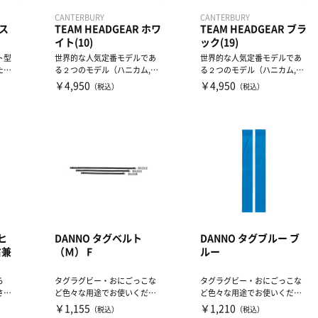
CANTERBURY
CANTERBURY
ンス
TEAM HEADGEAR ホワ
TEAM HEADGEAR ブラ
イト(10)
ック(19)
ト型
世界的な人気定番モデルであ
世界的な人気定番モデルであ
た初
る２つのモデル（ハニカム,ク
る２つのモデル（ハニカム,ク
から
ラブ）を上下で組み合わせ
ラブ）を上下で組み合わせ
￥4,950
￥4,950
（税込）
（税込）
た...
た...
（ヒ
DANNO タグベルト
DANNO タグブルー ブ
右兼
（Ｍ） F
ルー
ら
タグラグビー・おにごっこな
タグラグビー・おにごっこな
さと
ど色々な用途でお使いくださ
ど色々な用途でお使いくださ
」の
い。
い。
￥1,155
￥1,210
（税込）
（税込）