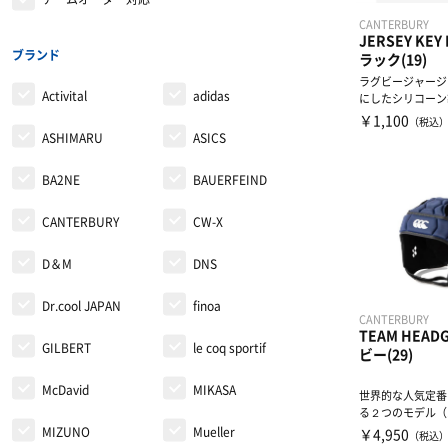
ウィンドブレーカー・ピステ
リストバンド・ヘアバンド
エクササイズマット
CANTERBURY
JERSEY KEY
コート
その他
ケア・コンディション
ブランド
ラック(19)
ラグビージャージ
Activital
adidas
にしたシリコーン
レディース＆ジュニア
ングです。
￥1,100
（税込
ASHIMARU
ASICS
リカバリーウェア
BA2NE
BAUERFEIND
CANTERBURY
CW-X
D＆M
DNS
Dr.cool JAPAN
finoa
CANTERBURY
TEAM HEAD
GILBERT
le coq sportif
ビー(29)
McDavid
MIKASA
世界的な人気定番
る２つのモデル（
ラブ）を上下で組
MIZUNO
Mueller
￥4,950
（税込
た...