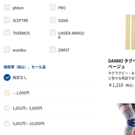
phiten
PRO
SCEPTRE
SIDAS
THERMOS
UNDER ARMOU
R
wundou
ZAMST
DANNO タグ
ベージュ
価格帯
、セール品
（税込）
タグラグビー・お
指定なし
ど色々な用途でお
い。
￥1,210
（税込
～1,000円
1,001円～5,000円
5,001円～10,000円