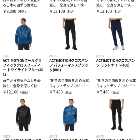
る日本の四季の気候に対
減し、全身を涼しく快適
減し、全身を涼しく快適
コート用品
その他サプリメント
足首用サポーター
その他テーピンググッズ
その他グッズ
半袖シャツ
して最適な快適性を提供
性を提供 BACKCOOL構造
性を提供 BACKCOOL構造
￥8,800
￥12,100
￥12,100
（税込）
（税込）
（税込）
するADPTN...
搭載ジ...
搭載ジ...
その他グッズ・アクセサリー
グッズ・アクセサリー
その他サポーター
長袖シャツ
THE PERSON SELECT
サンダル
ハーフパンツ
バッグ
ウエイトトレーニング
ASICS
ASICS
ASICS
ソックス
インソール
自体重トレーニング
ACTIMOTIONクールグラ
ACTIMOTIONクロスパン
ACTIMOTIONクロスパン
フィッククロスフーディ
ツ パフォーマンスブラッ
ツ ミッドナイト(400)
ー トワイライトブルー(40
ク(001)
1)
トレーニングジャージ
シューレース
バランストレーニング
背中から熱気やムレを軽
“動きの自由度を高める3D
“動きの自由度を高める3D
減し、全身を涼しく快適
フィットテクノロジー” AC
フィットテクノロジー” AC
性を提供 BACKCOOL構造
TIMOTION採用クロス...
TIMOTION採用クロス...
￥12,100
￥7,480
￥7,480
（税込）
（税込）
（税込）
スウェット
タオル
有酸素トレーニング
搭載ジ...
ウィンドブレーカー・ピステ
リストバンド・ヘアバンド
エクササイズマット
コート
その他
ケア・コンディション
ASICS
ASICS
ASICS