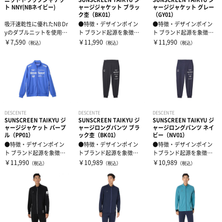
ト NNY(NBネイビー)
ャージジャケット ブラッ
ャージジャケット グレー
ク杢（BK01）
（GY01）
吸汗速乾性に優れたNB Dr
●特徴・デザインポイン
●特徴・デザインポイン
yのダブルニットを使用し
ト ブランド起源を象徴す
ト ブランド起源を象徴す
たトラックジャケットで
るオーセンティックロゴ
るオーセンティックロゴ
￥7,590
￥11,990
￥11,990
（税込）
（税込）
（税込）
す。...
グラフィック...
グラフィック...
DESCENTE
DESCENTE
DESCENTE
SUNSCREEN TAIKYU ジ
SUNSCREEN TAIKYU ジ
SUNSCREEN TAIKYU ジ
ャージジャケット パープ
ャージロングパンツ ブラ
ャージロングパンツ ネイ
ル（PP01）
ック杢（BK01）
ビー（NV01）
●特徴・デザインポイン
●特徴・デザインポイン
●特徴・デザインポイン
ト ブランド起源を象徴す
トブランド起源を象徴す
トブランド起源を象徴す
るオーセンティックロゴ
るオーセンティックロゴ
るオーセンティックロゴ
￥11,990
￥10,989
￥10,989
（税込）
（税込）
（税込）
グラフィック...
グラフィック...
グラフィック...