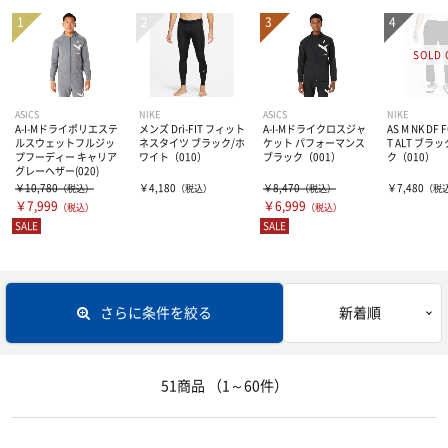
インドアシューズ
Jリーグ関連
ソックス
半袖プラシャツ・Tシャツ
シューズ関連商品
ナショナルチーム
長袖プラシャツ・Tシャツ
トレーニングウェアー
ロングストッキング
ASICS
NIKE
ASICS
NIKE
A-I-Mドライポリエステ
メンズ Dri-FIT フィット
A-I-Mドライクロスジャ
AS M NK DF 
オフピッチシューズ・サンダル
海外クラブチーム
ポロシャツ
ショートソックス
ジュニア用品
トレーニングジャージ
ルスウェットフルジッ
ネスタイツ ブラック/ホ
ケット パフォーマンス
T ALT ブラ
プフーディー キャリア
ワイト（010）
ブラック（001）
ク（010）
グレーヘザー(020)
ジュニアスパイク
￥10,780
￥4,180
￥8,470
￥7,480
オフィシャルマーキング
（税込）
（税込）
（税込）
（税
プラクティスパンツ
スウェット
ゴールキーパー
ジュニアスパイク
￥7,999
￥6,999
（税込）
（税込）
SALE
SALE
ジュニアトレーニングシューズ
ASVペスカドーラ町田関連グッズ
ハーフパンツ
ウィンドブレーカー・ピステ
ジュニアトレーニングシューズ
レフリー
GKウェアー
ジュニアインドアシューズ
インナーウェアー
コート
ジュニアインドアシューズ
GKグローブ
ボール
レフリーウェアー
さらに条件を絞る
新着順
ジュニアウェア
GKグッズ
ホイッスル
バッグ
サッカーボール3号・4号球
51商品
（1～60件）
ジュニア小物
レフリーグッズ
サッカーボール5号球
アクセサリー・グッズ
バックパック（リュック）