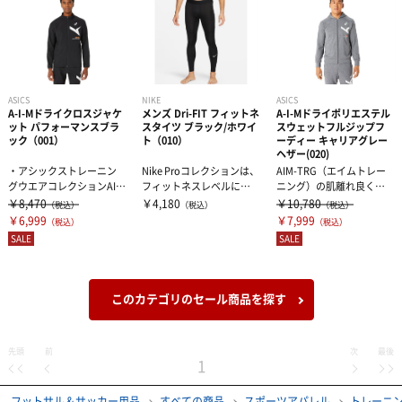
ASICS
NIKE
ASICS
A-I-Mドライクロスジャケ
メンズ Dri-FIT フィットネ
A-I-Mドライポリエステル
ット パフォーマンスブラ
スタイツ ブラック/ホワイ
スウェットフルジップフ
ック（001）
ト（010）
ーディー キャリアグレー
ヘザー(020)
・アシックストレーニン
Nike Proコレクションは、
AIM-TRG（エイムトレー
グウエアコレクションAIM
フィットネスレベルに関
ニング）の肌離れ良く、
-TRG（エイムトレーニン
わらず、安心できる着用
快適な衣服内環境をもた
￥8,470
￥4,180
￥10,780
（税込）
（税込）
（税込）
グ）の...
感で...
らす肌面...
￥6,999
￥7,999
（税込）
（税込）
SALE
SALE
このカテゴリのセール商品を探す
先頭
前
次
最後
1
フットサル＆サッカー用品
すべての商品
スポーツアパレル
トレーニ