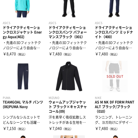
ASICS
ASICS
ASICS
ドライアクティモーショ
ドライアクティモーショ
ドライアクティモーショ
ンクロスジャケット Ener
ンクロスパンツ パフォー
ンクロスパンツ ミッドナ
gy Aqua(402)
マンスブラック（001）
イト（400）
・先進の3Dフィットテク
・先進の3Dフィットテク
・先進の3Dフィットテク
ノロジーにより自由な動
ノロジーにより自由な動
ノロジーにより自由な動
きを追求・優れたUVケア
きを追求・優れたUVケア
きを追求・優れたUVケア
￥8,470
￥7,480
￥7,480
（税込）
（税込）
（税込）
機能と吸汗...
機能と吸汗...
機能と吸汗...
PUMA
MIZUNO
NIKE
TEAMGOAL マルチ パンツ
ウォームアップジャケッ
AS M NK DF FORM PANT
(06)PUMA Navy
ト ブラック×キャスチャ
ALT ブラック/ブラック
コール(09)
（010）
シンプルなシルエットで
汗を素早く吸収拡散しス
ランニング、トレーニン
どんなシーンでも活躍し
トレッチがある生地を採
グ、ヨガ向けにデザイン
てくれるマルチパンツで
用。シンプルなデザイン
されたFormコレクション
￥7,150
￥7,040
￥7,480
（税込）
（税込）
（税込）
す｡吸水速乾の...
で快適で動きや...
は、軽量素...