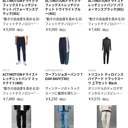
ACTIMOTIONドライグラ
ACTIMOTIONドライグラ
ACTIMOTIONドライスト
レディース＆ジュニア
フィックストレッチジャ
フィックストレッチジャ
レッチニットパンツ パフ
ケット パフォーマンスブ
ケット トワイライトブル
ォーマンスブラック(001)
ラック(001)
ー(401)
“動きの自由度を高める3D
“動きの自由度を高める3D
“動きの自由度を高める3D
リカバリーウェア
フィットテクノロジー” AC
フィットテクノロジー” AC
フィットテクノロジー” AC
TIMOTION採用ジャケ...
TIMOTION採用ジャケ...
TIMOTION採用パンツ...
￥9,900
￥9,900
￥7,480
（税込）
（税込）
（税込）
ASICS
NEW BALANCE
adidas
ACTIMOTIONドライスト
ウーブンジョガーパンツ T
トリコット ティロインス
レッチニットパンツ ミッ
EAM NAVY(TNV)
パイアード トラックスー
ドナイト(400)
ツ 上下セット Black
“動きの自由度を高める3D
ヴィンテージのトラック
オリジナルのティロデザ
フィットテクノロジー” AC
スーツに着想を得たジョ
インからインスピレーシ
TIMOTION採用パンツ...
ガーパンツです。大胆な
ョンを得て、アスレチッ
￥7,480
￥8,250
￥9,570
（税込）
（税込）
（税込）
カラーブロック...
クのヘリテージ...