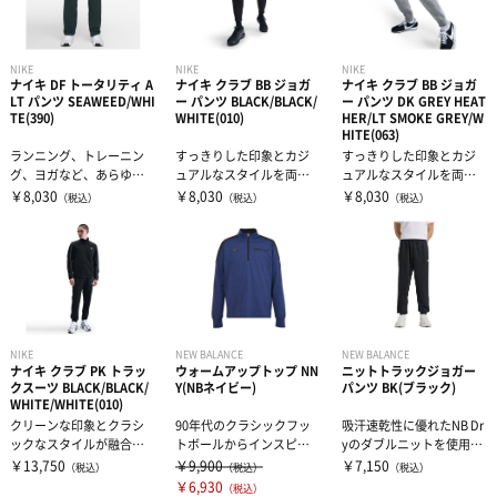
NIKE
NIKE
NIKE
ナイキ DF トータリティ A
ナイキ クラブ BB ジョガ
ナイキ クラブ BB ジョガ
LT パンツ SEAWEED/WHI
ー パンツ BLACK/BLACK/
ー パンツ DK GREY HEAT
TE(390)
WHITE(010)
HER/LT SMOKE GREY/W
HITE(063)
ランニング、トレーニン
すっきりした印象とカジ
すっきりした印象とカジ
グ、ヨガなど、あらゆる
ュアルなスタイルを両立
ュアルなスタイルを両立
アクティビティに適した
させたクラシックなジョ
させたクラシックなジョ
￥8,030
￥8,030
￥8,030
（税込）
（税込）
（税込）
パンツ。新しい...
ガーパンツ。適...
ガーパンツ。適...
NIKE
NEW BALANCE
NEW BALANCE
ナイキ クラブ PK トラッ
ウォームアップトップ NN
ニットトラックジョガー
クスーツ BLACK/BLACK/
Y(NBネイビー)
パンツ BK(ブラック)
WHITE/WHITE(010)
クリーンな印象とクラシ
90年代のクラシックフッ
吸汗速乾性に優れたNB Dr
ックなスタイルが融合し
トボールからインスピレ
yのダブルニットを使用し
た快適なトラックスー
ーションを受けたBLACKO
たトラックパンツ。足元
￥13,750
￥9,900
￥7,150
（税込）
（税込）
（税込）
ツ。軽量のポリニ...
UTコ...
をスッ...
￥6,930
（税込）