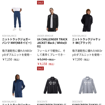
SALE
NEW BALANCE
UNDER ARMOUR
NEW BALANCE
ニットトラックジョガー
UA CHALLENGER TRACK
ニットトラックジャケッ
パンツ NNY(NBネイビー)
JACKET Black / White(0
ト BK(ブラック)
01)
吸汗速乾性に優れたNB Dr
フィールドで軽快に、そ
吸汗速乾性に優れたNB Dr
yのダブルニットを使用し
して素早くプレーできる
yのダブルニットを使用し
たトラックパンツ。足元
ように開発したウェア。
たトラックジャケットで
￥7,150
￥5,940
￥7,590
（税込）
（税込）
（税込）
をスッ...
このギアは毎シ...
す。...
￥4,158
（税込）
SALE
NEW BALANCE
DESCENTE
DESCENTE
ニットトラックジャケッ
SUNSCREEN TAIKYU ジ
SUNSCREEN TAIKYU ジ