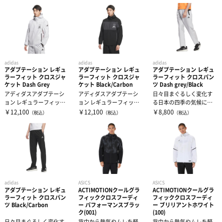
フットサルボール
遠征バッグ
フットボール2026福袋
タオル
リフティング・マスコットボール
トート・ショルダー・ミニバッグ
キャップ
インナーウェア―
adidas
adidas
adidas
ボールバッグ・空気入れ
グローブ
サプリメント
インナーシャツ
アダプテーション レギュ
アダプテーション レギュ
アダプテーション レギュ
ラーフィット クロスジャ
ラーフィット クロスジャ
ラーフィット クロスパン
ケット Dash Grey
ケット Black/Carbon
ツ Dash grey/Black
ネックウォーマー
アディダスアダプテーシ
アディダスアダプテーシ
日々目まぐるしく変化す
インナーパンツ・タイツ
サポーター
アミノ酸
ョン レギュラーフィット
ョン レギュラーフィット
る日本の四季の気候に対
ライト ウーブン フード付
ライト ウーブン フード付
して最適な快適性を提供
￥12,100
￥12,100
￥8,800
（税込）
（税込）
（税込）
き フ...
き フ...
するADPTN...
シンガード
レディスインナー
ビタミン・ミネラル
テーピング
ひじ・手首・指用サポーター
ビブス
ドリンク
大腿・ふくらはぎ用サポーター
アイシンググッズ
非伸縮テープ
キャプテンマーク
補給食
腰用サポーター
伸縮テープ
トレーニング用品
adidas
ASICS
ASICS
アダプテーション レギュ
ACTIMOTIONクールグラ
ACTIMOTIONクールグラ
ラーフィット クロスパン
フィッククロスフーディ
フィッククロスフーディ
DVD・書籍
プロテイン
ツ Black/Carbon
ー パフォーマンスブラッ
ー ブリリアントホワイト
ひざ用サポーター
アンダーラップ
スポーツアパレル
ク(001)
(100)
日々目まぐるしく変化す
背中から熱気やムレを軽
背中から熱気やムレを軽