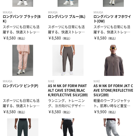
MIKASA
MIKASA
MIKASA
ロングパンツ ブラック(B
ロングパンツ ブルー(BL)
ロングパンツ オフホワイ
K)
ト(OW)
スポーツにも日常にも活
スポーツにも日常にも活
スポーツにも日常にも活
躍する、快適ストレッチ
躍する、快適ストレッチ
躍する、快適ストレッチ
ロングパンツ機能性スト
ロングパンツ機能性スト
ロングパンツ機能性スト
￥8,580
￥8,580
￥8,580
（税込）
（税込）
（税込）
レッチ布帛素材...
レッチ布帛素材...
レッチ布帛素材...
MIKASA
NIKE
NIKE
ロングパンツ ピンク(P)
AS M NK DF FORM PANT
AS M NK DF FORM JKT C
ALT CAVE STONE/BLAC
AVE STONE/REFLECTIVE
K/REFLECTIVE SILV(289)
SILV(289)
スポーツにも日常にも活
ランニング、トレーニン
軽量のウーブンジャケッ
躍する、快適ストレッチ
グ、ヨガ向けにデザイン
ト。肌寒い時など重宝し
ロングパンツ機能性スト
されたFormコレクション
ます。
￥8,580
￥8,580
￥9,900
（税込）
（税込）
（税込）
レッチ布帛素材...
は、軽量素...