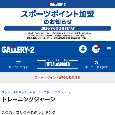
フットサル＆サッカー
FUTSAL&SOCCER
カテゴリで探す
キーワードで探す
スポーツポイント加盟のお知らせ
シューズ
フットサル＆サッカーのどんな商品・情報をお探し
ですか？
フットサル＆サッカー用品
スポーツアパレル
レプリカユニフォーム・関連グッズ
スパイク
サッカー日本代表
スパイク
ナイキシューズ
アスレタ
トレーニングジャージ
スボルメ
ルース
Jリーグ
ネイマール
トレーニングシューズ
プラクティスウェアー
日本代表関連ウェアー・グッズ
クリスティアーノ・ロナウド
このカテゴリの売れ筋ランキング