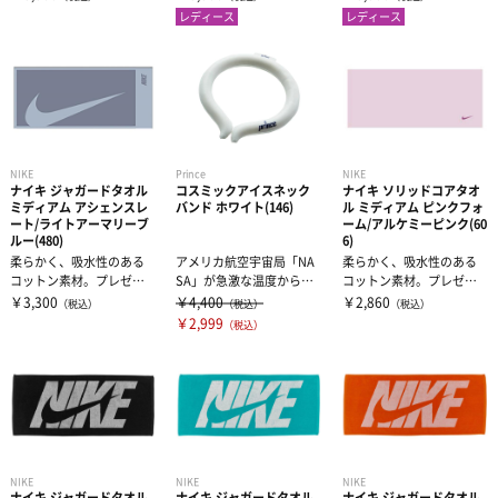
ら腕の日焼け...
ら腕の日焼け...
レディース
レディース
NIKE
Prince
NIKE
ナイキ ジャガードタオル
コスミックアイスネック
ナイキ ソリッドコアタオ
ミディアム アシェンスレ
バンド ホワイト(146)
ル ミディアム ピンクフォ
ート/ライトアーマリーブ
ーム/アルケミーピンク(60
ルー(480)
6)
柔らかく、吸水性のある
アメリカ航空宇宙局「NA
柔らかく、吸水性のある
コットン素材。プレゼン
SA」が急激な温度から宇
コットン素材。プレゼン
トにもおススメです。
宙飛行士を守るために研
トにもおススメです。
￥3,300
￥4,400
￥2,860
（税込）
（税込）
（税込）
究し開発し...
￥2,999
（税込）
NIKE
NIKE
NIKE
ナイキ ジャガードタオル
ナイキ ジャガードタオル
ナイキ ジャガードタオル