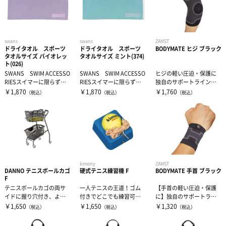
swans
swans
ZAMST
ドライタオル スポーツ
ドライタオル スポーツ
BODYMATE ヒジ ブラック
タオルサイズ バイオレッ
タオルサイズ ミント(374)
ト(026)
SWANS SWIM ACCESSO
SWANS SWIM ACCESSO
ヒジの軽い圧迫・保護に
RIESスイマーに限らず、
RIESスイマーに限らず、
独自のサポートラインに
オールスポーツ・プ...
オールスポーツ・プ...
よって、ヒジを優しくサ
￥1,870
￥1,870
￥1,760
（税込）
（税込）
（税込）
ポートします。...
kimony
ZAMST
DANNO テニスボールカゴ
硬式テニス練習機 F
BODYMATE 手首 ブラック
F
テニスボールカゴの両サ
一人テニスの王道！ゴム
【手首の軽い圧迫・保護
イドに握り穴付き、より
付きでどこでも練習可能
に】独自のサポートライ
扱いやすくなりました。
です。
ンによって、手首を優し
￥1,650
￥1,650
￥1,320
（税込）
（税込）
（税込）
くサポートしま...