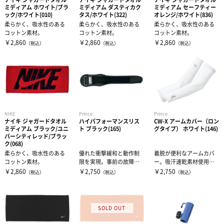
ミディアム ホワイト/ブラ
ミディアム ダスティカク
ミディアム セーフティー
ック/ホワイト(010)
タス/ホワイト(322)
オレンジ/ホワイト(836)
柔らかく、吸水性のある
柔らかく、吸水性のある
柔らかく、吸水性のある
コットン素材。
コットン素材。
コットン素材。
￥2,860
￥2,860
￥2,860
（税込）
（税込）
（税込）
NIKE
Prince
Prince
ナイキ ジャガードタオル
ハイパフォーマンスリス
CW-X アームカバー（ロン
ミディアム ブラック/ユニ
ト ブラック(165)
グタイプ） ホワイト(146)
バーシティレッド/ブラッ
ク(068)
柔らかく、吸水性のある
優れた衝撃緩和と動作制
着脱が便利なアームカバ
コットン素材。
限を実現。事前の故障ケ
ー。吸汗速乾素材使用・U
アにも最適2つの高反発パ
Vカット機能・抗菌防臭機
￥2,860
￥2,750
￥2,750
（税込）
（税込）
（税込）
ッドとストレ...
能も備えて...