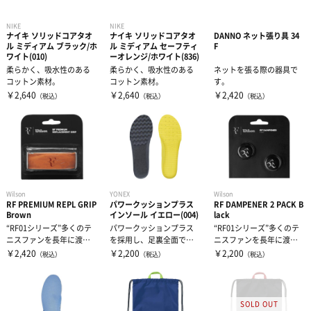
NIKE
NIKE
ナイキ ソリッドコアタオ
ナイキ ソリッドコアタオ
DANNO ネット張り具 34
ル ミディアム ブラック/ホ
ル ミディアム セーフティ
F
ワイト(010)
ーオレンジ/ホワイト(836)
柔らかく、吸水性のある
柔らかく、吸水性のある
ネットを張る際の器具で
コットン素材。
コットン素材。
す。
￥2,640
￥2,640
￥2,420
（税込）
（税込）
（税込）
Wilson
YONEX
Wilson
RF PREMIUM REPL GRIP
パワークッションプラス
RF DAMPENER 2 PACK B
Brown
インソール イエロー(004)
lack
“RF01シリーズ”多くのテ
パワークッションプラス
“RF01シリーズ”多くのテ
ニスファンを長年に渡り
を採用し、足裏全面でク
ニスファンを長年に渡り
魅了してきたロジャー・
ッションの柔らかさを体
魅了してきたロジャー・
￥2,420
￥2,200
￥2,200
（税込）
（税込）
（税込）
フェデラ...
感できるコート...
フェデラ...