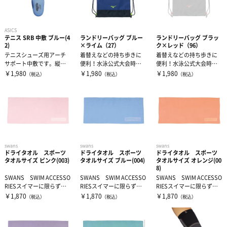
ASICS
テニス SRB 中敷 ブルー(4
ランドリーバッグ ブルー
ランドリーバッグ ブラッ
2)
×ライム（27）
ク×レッド（96）
テニスシューズ用アーチ
着替えなどの持ち歩きに
着替えなどの持ち歩きに
サポート中敷です。縦横
便利！水泳公式大会時、
便利！水泳公式大会時、
アーチを支えるために、
招集所持ち込みOK。
招集所持ち込みOK。
￥1,980
￥1,980
￥1,980
（税込）
（税込）
（税込）
中足部に硬い素...
swans
swans
swans
ドライタオル スポーツ
ドライタオル スポーツ
ドライタオル スポーツ
タオルサイズ ピンク(003)
タオルサイズ ブルー(004)
タオルサイズ オレンジ(00
8)
SWANS SWIM ACCESSO
SWANS SWIM ACCESSO
SWANS SWIM ACCESSO
RIESスイマーに限らず、
RIESスイマーに限らず、
RIESスイマーに限らず、
オールスポーツ・プ...
オールスポーツ・プ...
オールスポーツ・プ...
￥1,870
￥1,870
￥1,870
（税込）
（税込）
（税込）