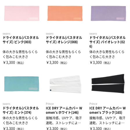
swans
swans
swans
ドライタオル(バスタオル
ドライタオル(バスタオル
ドライタオル(バスタオル
サイズ) ピンク(003)
サイズ) オレンジ(008)
サイズ) バイオレット(02
6)
体の大きな男性もらくら
体の大きな男性もらくら
体の大きな男性もらくら
く包みこむ大きさ
く包みこむ大きさ
く包みこむ大きさ
￥3,300
￥3,300
￥3,300
（税込）
（税込）
（税込）
swans
Prince
Prince
ドライタオル(バスタオル
ICE DRY アームカバー W
ICE DRY アームカバー W
サイズ) ミント(374)
omen’s ホワイト(146)
omen’s ブラック(165)
体の大きな男性もらくら
接触冷感、UVケア、吸汗
接触冷感、UVケア、吸汗
く包みこむ大きさ
速乾、ストレッチにより
速乾、ストレッチにより
ストレスを軽減。手首か
ストレスを軽減。手首か
￥3,300
￥3,300
￥3,300
（税込）
（税込）
（税込）