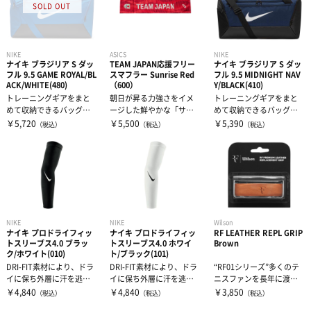
NIKE
ASICS
NIKE
ナイキ ブラジリア S ダッ
TEAM JAPAN応援フリー
ナイキ ブラジリア S ダッ
フル 9.5 GAME ROYAL/BL
スマフラー Sunrise Red
フル 9.5 MIDNIGHT NAV
ACK/WHITE(480)
（600）
Y/BLACK(410)
トレーニングギアをまと
朝日が昇る力強さをイメ
トレーニングギアをまと
めて収納できるバッグ。
ージした鮮やかな「サン
めて収納できるバッグ。
シューズを個別に収納で
ライズレッド」のメイン
シューズを個別に収納で
￥5,720
￥5,500
￥5,390
（税込）
（税込）
（税込）
きるコンパート...
カラーを採用。...
きるコンパート...
NIKE
NIKE
Wilson
ナイキ プロドライフィッ
ナイキ プロドライフィッ
RF LEATHER REPL GRIP
トスリーブス4.0 ブラッ
トスリーブス4.0 ホワイ
Brown
ク/ホワイト(010)
ト/ブラック(101)
DRI-FIT素材により、ドラ
DRI-FIT素材により、ドラ
“RF01シリーズ”多くのテ
イに保ち外層に汗を逃
イに保ち外層に汗を逃
ニスファンを長年に渡り
す。ゴムバンド部分が快
す。ゴムバンド部分が快
魅了してきたロジャー・
￥4,840
￥4,840
￥3,850
（税込）
（税込）
（税込）
適なフィ...
適なフィ...
フェデラ...