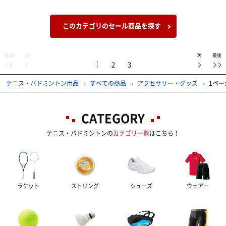
このカテゴリのセール商品を探す
先頭
前
次
最後
1
2
3
テニス・バドミントン用品
すべての商品
アクセサリー・グッズ
1ペー
CATEGORY
テニス・バドミントンの
カテゴリ一覧
はこちら！
ラケット
ストリング
シューズ
ウェアー