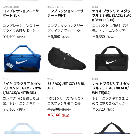
BAUERFEIND
BAUERFEIND
NIKE
コンプレッションニーサ
コンプレッションニーサ
ナイキ ブラジリア M ダッ
ポート BLK
ポート WHT
フル 9.5 60L BLACK/BLAC
K/WHITE(010)
コンプレッションスリー
コンプレッションスリー
コンパクトに収納して出
ブタイプの膝サポーター
ブタイプの膝サポーター
発。トレーニングギアを
です。膝関節周辺部のコ
です。膝関節周辺部のコ
まとめて収納できる、大
￥6,600
￥6,600
￥6,380
（税込）
（税込）
（税込）
ンプレッション...
ンプレッション...
容量で耐久性に...
NIKE
Wilson
NIKE
ナイキ ブラジリア M ダッ
RF RACQUET COVER BL
ナイキ ブラジリア S ダッ
フル 9.5 60L GAME ROYA
ACK
フル 9.5 BLACK/BLACK/
L/BLACK/WHITE(481)
WHITE(010)
コンパクトに収納して出
“RF01シリーズ”多くのテ
トレーニングギアをまと
発。トレーニングギアを
ニスファンを長年に渡り
めて収納できるバッグ。
まとめて収納できる、大
魅了してきたロジャー・
シューズを個別に収納で
￥6,380
￥7,700
￥5,720
（税込）
（税込）
（税込）
容量で耐久性に...
フェデラ...
きるコンパート...
￥6,160
（税込）