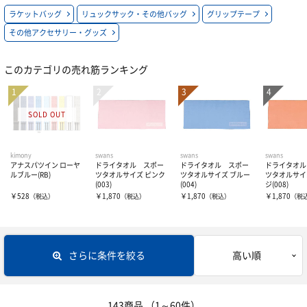
ラケットバッグ
リュックサック・その他バッグ
グリップテープ
バドミントンラケット
ソフトテニス用
ウェアー
オールコート用シューズ
その他アクセサリー・グッズ
ジュニア用ラケット
バドミントン用
オムニ・クレー用シューズ
ボール
ユニセックス
このカテゴリの売れ筋ランキング
カーペット用シューズ
レディース
シャトル
硬式テニスボール
オムニ用シューズ
ソックス
ソフトテニスボール
アクセサリー・グッズ
kimony
swans
swans
swans
アナスパツイン ローヤ
ドライタオル スポー
ドライタオル スポー
ドライタオル
クレー用シューズ
ジュニア
インナーウェア―
ラケットバッグ
ルブルー(RB)
ツタオルサイズ ピンク
ツタオルサイズ ブルー
ツタオルサイ
(003)
(004)
ジ(008)
￥528
￥1,870
￥1,870
￥1,870
（税込）
（税込）
（税込）
（税
バドミントン用シューズ
キャップ・サンバイザー
リュックサック・その他バッグ
サプリメント
インナーシャツ
ジュニアシューズ
グリップテープ
インナーパンツ・タイツ
サポーター
アミノ酸
さらに条件を絞る
高い順
その他アクセサリー・グッズ
レディスインナー
ビタミン・ミネラル
テーピング
ひじ・手首・指用サポーター
143商品
（1～60件）