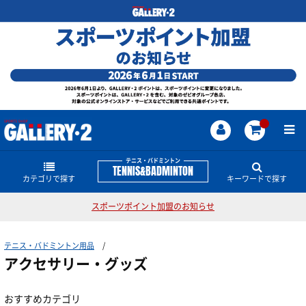
テニス・バドミントン
TENNIS&BADMINTON
カテゴリで探す
キーワードで探す
スポーツポイント加盟のお知らせ
ラケット
テニス・バドミントンのどんな商品・情報をお探し
ですか？
テニス・バドミントン用品
ストリング
硬式テニスラケット
ストリング
PARLEY TENNIS COLLECTION
EZONE
ASTROX
アクセサリー・グッズ
グリップ
振動止め
ソフトテニスラケット
シューズ
硬式テニス用
おすすめカテゴリ