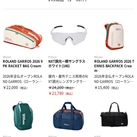
ドリンク
大腿・ふくらはぎ用サポーター
アイシンググッズ
非伸縮テープ
補給食
腰用サポーター
伸縮テープ
トレーニング用品
プロテイン
ひざ用サポーター
アンダーラップ
スポーツアパレル
Wilson
Prince
Wilson
その他サプリメント
足首用サポーター
その他テーピンググッズ
その他グッズ
半袖シャツ
ROLAND GARROS 2026 9
NXT調光一眼サングラス
ROLAND GARROS 2026 T
PK RACKET BAG Cream
ホワイト(146)
ENNIS BACKPACK Crea
m
グッズ・アクセサリー
その他サポーター
長袖シャツ
THE PERSON SELECT
サンダル
2026年全仏オープンROLA
屋内・屋外テニス両用のN
2026年全仏オープンROLA
ND GARROS（ローラン・
XT調光レンズサングラ
ND GARROS（ローラン・
ギャロス）デザインの...
ス。紫外線の量に応じ
ギャロス）デザインの...
￥22,000
￥24,200
￥15,400
（税込）
（税込）
（税込）
て、自動的にレ...
ハーフパンツ
バッグ
ウエイトトレーニング
￥21,780
（税込）
ソックス
インソール
自体重トレーニング
トレーニングジャージ
シューレース
バランストレーニング
Wilson
Wilson
NIKE