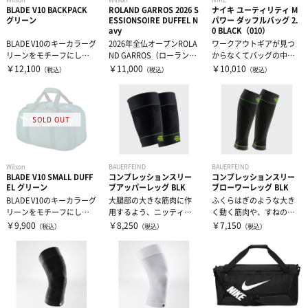
BLADE V10 BACKPACK
ROLAND GARROS 2026 S
ナイキ ユーティリティ M
スウェット
タオル
有酸素トレーニング
グリーン
ESSIONSOIRE DUFFEL N
パワー ダッフルバッグ 2.
avy
0 BLACK（010）
BLADE V10のキーカラーグ
2026年全仏オープンROLA
ワークアウトギアが見つ
ウィンドブレーカー・ピステ
リストバンド・ヘアバンド
エクササイズマット
リーンをモチーフにした
ND GARROS（ローラン・
からなくてバッグの中身
デザイン。背面のポケッ
ギャロス）デザインの...
を全部出す。そんなこと
￥12,100
￥11,000
￥10,010
（税込）
（税込）
（税込）
トに...
で時間を無駄に...
コート
その他
ケア・コンディション
レディース＆ジュニア
リカバリーウェア
Wilson
BAUERFEIND
BAUERFEIND
BLADE V10 SMALL DUFF
コンプレッションスリー
コンプレッションスリー
EL グリーン
ブアッパーレッグ BLK
ブローワーレッグ BLK
BLADE V10のキーカラーグ
大腿部の大きな筋肉に作
ふくらはぎのような大き
リーンをモチーフにした
用するよう、ニッティン
く動く筋肉や、すねのよ
デザイン。大容量のメイ
グパターンを部位ごとに
うな圧をかけたくない部
￥9,900
￥8,250
￥7,150
（税込）
（税込）
（税込）
ンポ...
変更し、適切な...
分には加えるコ...