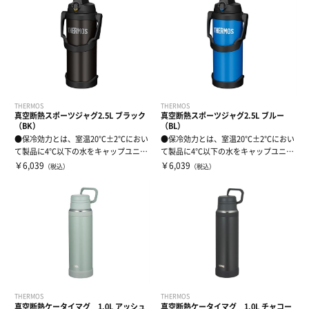
THERMOS
THERMOS
真空断熱スポーツジャグ2.5L ブラック
真空断熱スポーツジャグ2.5L ブルー
（BK）
（BL）
●保冷効力とは、室温20℃±2℃におい
●保冷効力とは、室温20℃±2℃におい
て製品に4℃以下の水をキャップユニッ
て製品に4℃以下の水をキャップユニッ
ト下端...
ト下端...
￥6,039
￥6,039
（税込）
（税込）
THERMOS
THERMOS
真空断熱ケータイマグ 1.0L アッシュ
真空断熱ケータイマグ 1.0L チャコー