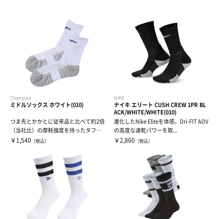
Champion
NIKE
ミドルソックス ホワイト(010)
ナイキ エリート CUSH CREW 1PR BL
ACK/WHITE/WHITE(010)
つま先とかかとに従来品と比べて約2倍
進化したNike Eliteを体感。Dri-FIT ADV
（当社比）の摩耗強度を持ったタフな
の高度な速乾パワーを取...
ミドルレン...
￥1,540
￥2,860
（税込）
（税込）