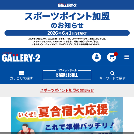
バスケットボール
BASKETBALL
カテゴリで探す
キーワードで探す
スポーツポイント加盟のお知らせ
シューズ
バスケットボールのどんな商品・情報をお探しです
か？
バスケットウェアー
バスケットシューズ
JORDAN
レブロン
KD
アンソニー・エドワーズ
カリー
コービー
LUKA
ハーデン
NBA
スポンジボブ
オフコートシューズ
ソックス
半袖シャツ