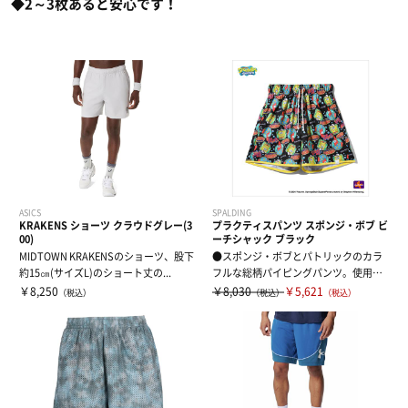
◆2～3枚あると安心です！
ASICS
SPALDING
KRAKENS ショーツ クラウドグレー(3
プラクティスパンツ スポンジ・ボブ ビ
00)
ーチシャック ブラック
MIDTOWN KRAKENSのショーツ、股下
●スポンジ・ボブとパトリックのカラ
約15㎝(サイズL)のショート丈の...
フルな総柄パイピングパンツ。使用済
みペットボト...
￥8,250
￥8,030
￥5,621
（税込）
（税込）
（税込）