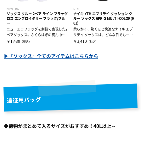
NEW ERA
NIKE
ソックス クルー 2ペア ライン フラッグ
ナイキ YTH エブリデイ クッション ク
ロゴ エンブロイダリー ブラック/ブル
ルー ソックス 6PR G MULTI-COLOR(9
ー
01)
ニューエラフラッグを刺繍で表現した2
柔らかく、驚くほど快適なナイキ エブ
ペアソックス。ふくらはぎの真ん中に
リデイ ソックスは、どんな日でも一日
かかるクル...
中着用で...
￥1,430
￥3,410
（税込）
（税込）
▶『ソックス』全てのアイテムはこちらから
遠征用バッグ
◆荷物がまとめて入るサイズがおすすめ！40L以上～