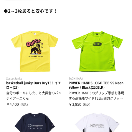
ハーフパンツ
バッグ
ウエイトトレーニング
◆2～3枚あると安心です！
ソックス
インソール
自体重トレーニング
トレーニングジャージ
シューレース
バランストレーニング
スウェット
タオル
有酸素トレーニング
ウィンドブレーカー・ピステ
リストバンド・ヘアバンド
エクササイズマット
SoccerJunky
TACHIKARA
basketball junky Ours DryTEE イエ
POWER HANDS LOGO TEE SS Neon
ロー(27)
Yellow / Black(220BLK)
コート
その他
ケア・コンディション
自分のボールにした、と大興奮のパン
POWER HANDSのグリップ思想を体現
ディアーニくん
する高機能ワイドTEE圧倒的グリップ
性...
レディース＆ジュニア
￥4,400
￥3,850
（税込）
（税込）
リカバリーウェア