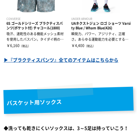
CONVERSE
UNDER ARMOUR
6S ゴールドシリーズ プラクティスパ
UAネクストジェン ロゴ ショーツ Varsi
ンツ(ポケット付) チャコール(1800)
ty Blue / Wham Blue(426)
吸汗、速乾性のある機能メッシュ素材
瞬発力、パワー、アジリティ、正確
を使用したバスパン。タイダイ柄の昇
さ。あらゆる運動能力を必要とするバ
華プリントが...
スケットボール...
￥6,160
￥4,400
（税込）
（税込）
▶『プラクティスパンツ』全てのアイテムはこちらから
バスケット用ソックス
◆洗っても乾きにくいソックスは、3～5足は持っていこう！