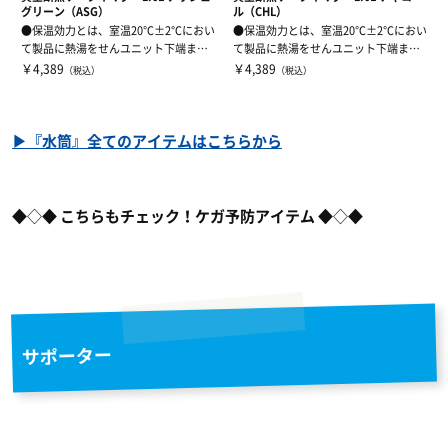
グリーン（ASG）
ル（CHL）
●保温効力とは、室温20℃±2℃におい
●保温効力とは、室温20℃±2℃におい
て製品に熱湯をせんユニット下端まで
て製品に熱湯をせんユニット下端まで
満たし、...
満たし、...
￥4,389
￥4,389
（税込）
（税込）
▶『水筒』全てのアイテムはこちらから
◆◇◆
こちらもチェック！ケガ予防アイテム
◆◇◆
サポーター