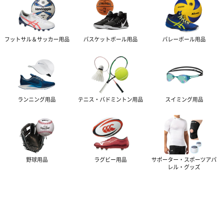
フットサル＆サッカー
用品
バスケットボール
用品
バレーボール
用品
ランニング
用品
テニス・バドミントン
用品
スイミング
用品
野球
用品
ラグビー
用品
サポーター・スポーツアパ
レル・グッズ