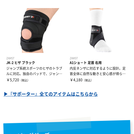
ZAMST
ZAMST
JK-2 ヒザ ブラック
A1ショ－ト 足首 右用
ジャンプ系統スポーツのヒザのトラブ
内反ネンザに対応するように設計。足
ルに対応。独自のパッドで、ジャンプ
首全体に自然な動きと安心感が得られ
時のヒザへの...
ます。
￥5,720
￥4,180
（税込）
（税込）
▶『サポーター』全てのアイテムはこちらから