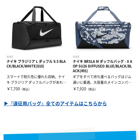
NIKE
NIKE
ナイキ ブラジリア L ダッフル 9.5 BLA
ナイキ BRSLA M ダッフルバッグ - X A
CK/BLACK/WHITE(010)
OP SU26 DIFFUSED BLUE/BLACK/BL
ACK(491)
スマートで耐久性に優れた収納。ナイ
ギアをすべて持ち運べるバッグはジム
キ ブラジリア ダッフルバッグがあれ
通いに最適。大容量のメインコンパー
ば、あらゆ...
トメントには...
￥7,700
￥7,920
（税込）
（税込）
▶『遠征用バッグ』全てのアイテムはこちらから