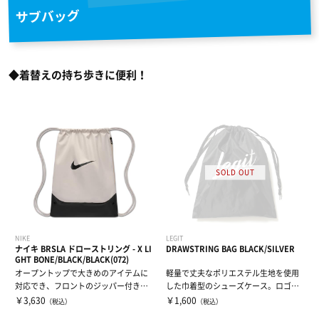
サブバッグ
◆着替えの持ち歩きに便利！
NIKE
LEGIT
ナイキ BRSLA ドローストリング - X LI
DRAWSTRING BAG BLACK/SILVER
GHT BONE/BLACK/BLACK(072)
オープントップで大きめのアイテムに
軽量で丈夫なポリエステル生地を使用
対応でき、フロントのジッパー付きポ
した巾着型のシューズケース。ロゴの
ケットは必需...
シルバープリ...
￥3,630
￥1,600
（税込）
（税込）