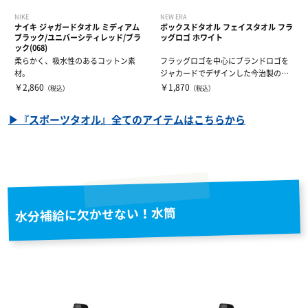
NIKE
NEW ERA
ナイキ ジャガードタオル ミディアム
ボックスドタオル フェイスタオル フラ
ブラック/ユニバーシティレッド/ブラ
ッグロゴ ホワイト
ック(068)
柔らかく、吸水性のあるコットン素
フラッグロゴを中心にブランドロゴを
材。
ジャカードでデザインした今治製の箱
入りタオルで...
￥2,860
￥1,870
（税込）
（税込）
▶『スポーツタオル』全てのアイテムはこちらから
水分補給に欠かせない！水筒