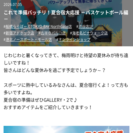
2026.07.05
レディス＆ジュニアにオススメ
長袖シャツ
トレーニングウェアー
これで準備バッチリ！夏合宿大応援 －バスケットボール編
－
シューズバッグ
プラクティスパンツ
レフリー
トレーニングジャージ
船橋ららぽーとTOKYO-BAY NorthGate店
渋谷店1F
新宿アドホック店
吉祥寺パルコ店
海老名ビナウォーク店
港北ノースポート・モール店
その他グッズ
オンラインショップ
レディスシャツ
ウィンドブレーカー
ボール
レフリーシューズ
じわじわと暑くなってきて、梅雨明けと待望の夏休みが待ち遠
レディスパンツ
スウェット
レフリーウェア
コート用品
5号・キッズ用ボール
しいですね！
皆さんはどんな夏休みを過ごす予定でしょうか～？
ジュニアシャツ
コート・ジャケット
ホイッスル、レフリーグッズ
6号球
バッグ
ゴール
スポーツに熱中しているみなさんは、夏合宿行くよ！って方も
ジュニアパンツ
7号球
ホイッスル
アクセサリー・グッズ
バックパック（リュック）
多いですよね。
夏合宿の準備はぜひGALLERY・2で♪
タンクトップ・ノースリーブ
ボールバッグ
電光掲示板とか
おすすめアイテムをご紹介していきますっ！
遠征バッグ
ナショナルチーム応援ウェア・グッズ
タオル
ポロシャツ
その他グッズ
ボールかご
トート・ショルダー・ミニバッグ
キャップ
インナーウェア―