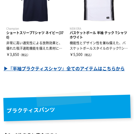
Champion
NEW ERA
ショートスリーブTシャツ ネイビー(37
バスケットボール 半袖 テック Tシャツ
0)
ホワイト
非常に高い通気性による放熱効果と、
機能性とデザイン性を兼ね備えた、バ
優れた吸汗速乾機能を備えた素材に、
スケットボールスタイルのテックTシャ
汗によるニオ...
ツ。ニュー...
￥3,850
￥5,500
（税込）
（税込）
▶『半袖プラクティスシャツ』全てのアイテムはこちらから
プラクティスパンツ