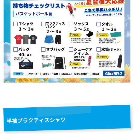
インナーウェア
その他グッズ
ヘアバンド・リストバンド
サプリメント
インナーシャツ
作戦版
インナーパンツ・タイツ
サポーター
アミノ酸
書籍・DVD
レディスインナー
ビタミン・ミネラル
テーピング
ひじ・手首・指用サポーター
その他グッズ・アクセサリー
ドリンク
大腿・ふくらはぎ用サポーター
アイシンググッズ
非伸縮テープ
補給食
腰用サポーター
伸縮テープ
トレーニング用品
プロテイン
ひざ用サポーター
アンダーラップ
スポーツアパレル
その他サプリメント
足首用サポーター
その他テーピンググッズ
その他グッズ
半袖シャツ
半袖プラクティスシャツ
グッズ・アクセサリー
その他サポーター
長袖シャツ
THE PERSON SELECT
サンダル