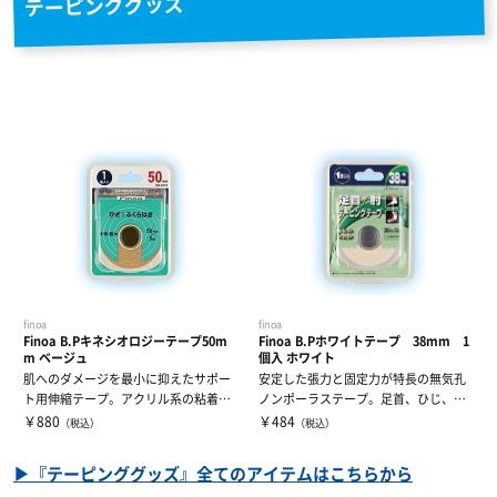
テーピンググッズ
finoa
finoa
Finoa B.Pキネシオロジーテープ50m
Finoa B.Pホワイトテープ 38mm 1
m ベージュ
個入 ホワイト
肌へのダメージを最小に抑えたサポー
安定した張力と固定力が特長の無気孔
ト用伸縮テープ。アクリル系の粘着剤
ノンポーラステープ。足首、ひじ、ひ
を使用し、筋...
ざのテーピン...
￥880
￥484
（税込）
（税込）
▶『テーピンググッズ』全てのアイテムはこちらから